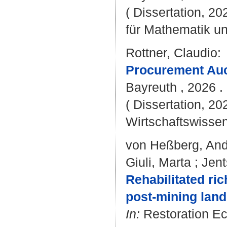
( Dissertation, 2
für Mathematik u
Rottner, Claudio
:
Procurement Auct
Bayreuth , 2026 . 
( Dissertation, 20
Wirtschaftswissen
von Heßberg, An
Giuli, Marta
;
Jent
Rehabilitated ri
post-mining lan
In:
Restoration Eco