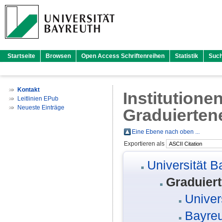
Startseite
Browsen
Open Access Schriftenreihen
Statistik
Suc
Kontakt
Institutione
Leitlinien EPub
Neueste Einträge
Graduierten
Eine Ebene nach oben ...
Exportieren als
Universität B
Graduier
Univer
Bayreu