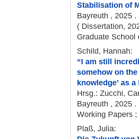
Stabilisation of
Bayreuth , 2025 . 
( Dissertation, 20
Graduate School 
Schild, Hannah
:
“I am still incre
somehow on the b
knowledge’ as a 
Hrsg.:
Zucchi, Car
Bayreuth , 2025 . 
Working Papers ;
Plaß, Julia
: