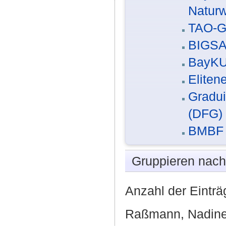
Naturw
TAO-Gr
BIGS
BayK
Eliten
Gradui
(DFG)
BMBF 
Gruppieren nac
Anzahl der Einträ
Raßmann, Nadin