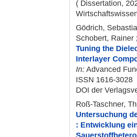
( Dissertation, 20
Wirtschaftswissen
Gödrich, Sebasti
Schobert, Rainer
Tuning the Diele
Interlayer Compo
In:
Advanced Funct
ISSN 1616-3028
DOI der Verlagsv
Roß-Taschner, Th
Untersuchung des
: Entwicklung ei
Sauerstoffheter