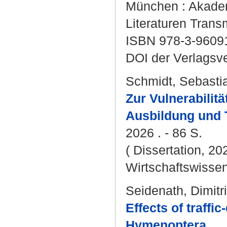
München : Akademi
Literaturen Transm
ISBN 978-3-9609
DOI der Verlagsv
Schmidt, Sebasti
Zur Vulnerabilit
Ausbildung und T
2026 . - 86 S.
( Dissertation, 20
Wirtschaftswissen
Seidenath, Dimitri
Effects of traffi
Hymenoptera.