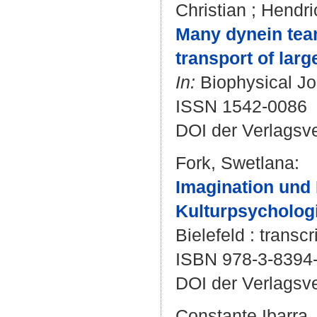
Christian
;
Hendri
Many dynein team
transport of larg
In:
Biophysical Jo
ISSN 1542-0086
DOI der Verlagsv
Fork, Swetlana
:
Imagination und 
Kulturpsycholog
Bielefeld : transcr
ISBN 978-3-8394
DOI der Verlagsv
Constante Ibarra,