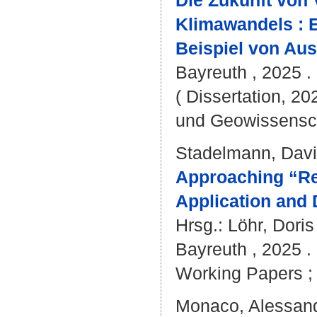
Die Zukunft von
Klimawandels : E
Beispiel von Aus
Bayreuth , 2025 . 
( Dissertation, 20
und Geowissensc
Stadelmann, Dav
Approaching “Rel
Application and 
Hrsg.:
Löhr, Doris
Bayreuth , 2025 . 
Working Papers ; 5
Monaco, Alessan