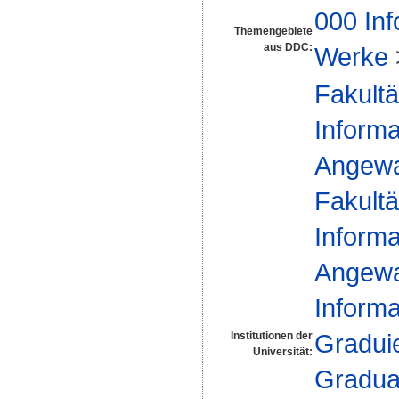
000 Inf
Themengebiete
aus DDC:
Werke
Fakultä
Informa
Angewa
Fakultä
Informa
Angewa
Informa
Gradui
Institutionen der
Universität:
Gradua