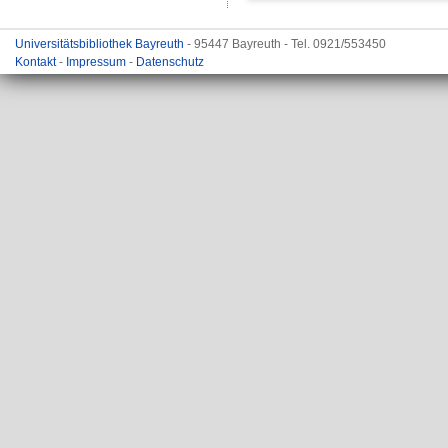
Universitätsbibliothek Bayreuth
- 95447 Bayreuth - Tel. 0921/553450
Kontakt
-
Impressum
-
Datenschutz