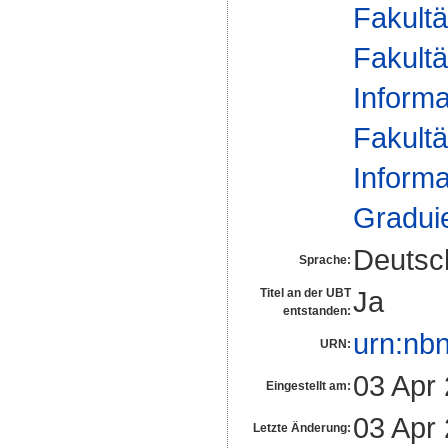
Fakultä
Fakultä
Informa
Fakultä
Informa
Gradui
Deutsc
Sprache:
Ja
Titel an der UBT
entstanden:
urn:nb
URN:
03 Apr
Eingestellt am:
03 Apr
Letzte Änderung: