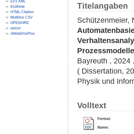
EP3 XML
Titelangaben
EndNote
HTML Citation
Multiline CSV
Schützenmeier, N
OPENAIRE
epicur
Automatenbasie
xMetaDissPlus
Verhaltensanaly
Prozessmodelle
Bayreuth , 2024 .
( Dissertation, 2
Physik und Infor
Volltext
Format:
Name: