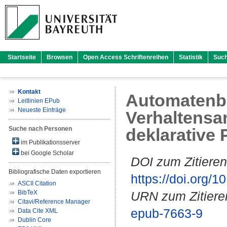
Startseite
Browsen
Open Access Schriftenreihen
Statistik
Suc
Kontakt
Automatenba
Leitlinien EPub
Neueste Einträge
Verhaltensa
Suche nach Personen
deklarative
im Publikationsserver
bei Google Scholar
DOI zum Zitieren
Bibliografische Daten exportieren
https://doi.org
ASCII Citation
BibTeX
URN zum Zitiere
Citavi/Reference Manager
epub-7663-9
Data Cite XML
Dublin Core