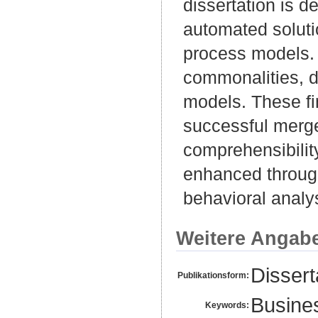
dissertation is 
automated soluti
process models. 
commonalities, d
models. These fin
successful merger
comprehensibility
enhanced through
behavioral analy
Weitere Angab
Disser
Publikationsform:
Busine
Keywords: