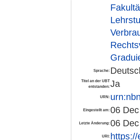
Fakultä
Lehrstu
Verbrau
Rechts
Gradui
Deutsc
Sprache:
Ja
Titel an der UBT
entstanden:
urn:nb
URN:
06 Dec
Eingestellt am:
06 Dec
Letzte Änderung:
https:/
URI: