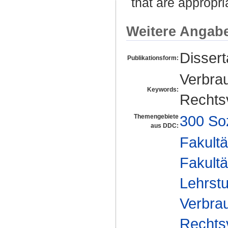
that are appropria
Weitere Angab
Disser
Publikationsform:
Verbrau
Keywords:
Rechts
300 So
Themengebiete
aus DDC:
Fakultä
Fakultä
Lehrstu
Verbrau
Rechts