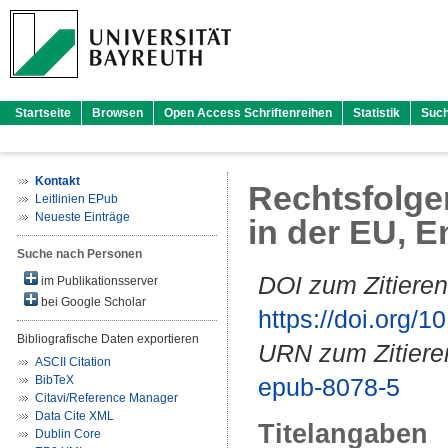
Startseite
Browsen
Open Access Schriftenreihen
Statistik
Suc
Kontakt
Rechtsfolge
Leitlinien EPub
Neueste Einträge
in der EU, 
Suche nach Personen
DOI zum Zitieren
im Publikationsserver
bei Google Scholar
https://doi.org
Bibliografische Daten exportieren
URN zum Zitiere
ASCII Citation
BibTeX
epub-8078-5
Citavi/Reference Manager
Data Cite XML
Titelangaben
Dublin Core