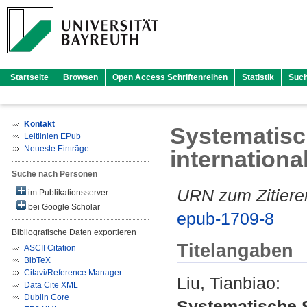
Startseite
Browsen
Open Access Schriftenreihen
Statistik
Suc
Kontakt
Systematisc
Leitlinien EPub
Neueste Einträge
internationa
Suche nach Personen
URN zum Zitiere
im Publikationsserver
bei Google Scholar
epub-1709-8
Bibliografische Daten exportieren
Titelangaben
ASCII Citation
BibTeX
Citavi/Reference Manager
Liu, Tianbiao
:
Data Cite XML
Dublin Core
Systematische S