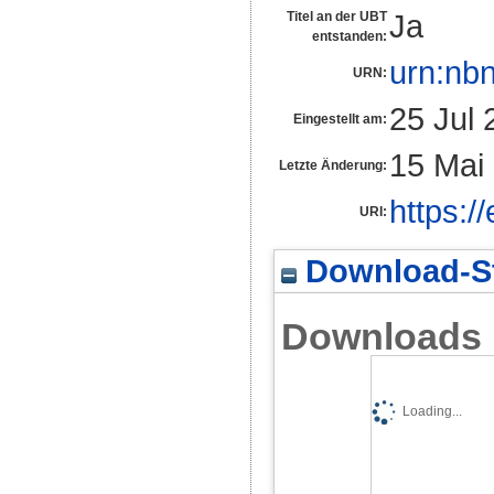
Ja
Titel an der UBT
entstanden:
urn:nb
URN:
25 Jul 
Eingestellt am:
15 Mai
Letzte Änderung:
https:/
URI:
Download-St
Downloads
Loading...