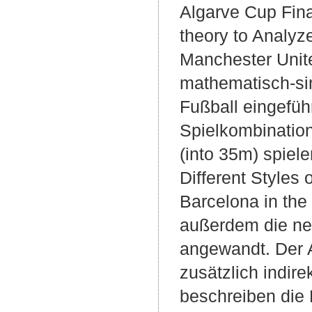
Algarve Cup Fina
theory to Analyz
Manchester Unit
mathematisch-sim
Fußball eingefüh
Spielkombination
(into 35m) spiel
Different Styles
Barcelona in th
außerdem die ne
angewandt. Der A
zusätzlich indir
beschreiben die B