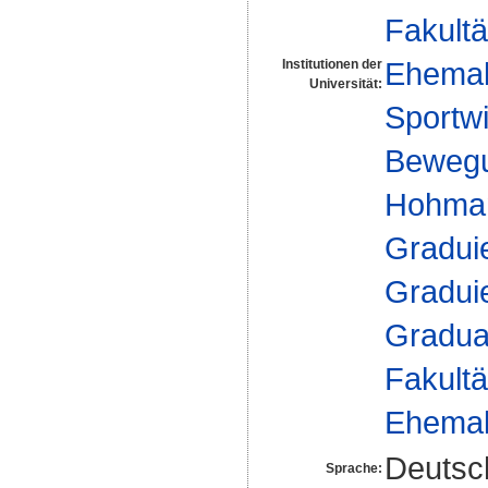
Fakultä
Ehemal
Institutionen der
Universität:
Sportwi
Bewegu
Hohma
Gradui
Gradui
Gradua
Fakultä
Ehemal
Deutsc
Sprache: