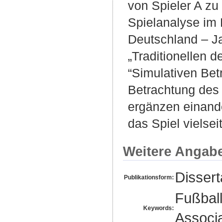
von Spieler A zu
Spielanalyse im 
Deutschland – J
„Traditionellen d
“Simulativen Bet
Betrachtung des S
ergänzen einand
das Spiel vielsei
Weitere Angab
Disser
Publikationsform:
Fußball
Keywords:
Associ