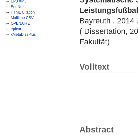
EP3 XML
EndNote
Leistungsfußbal
HTML Citation
Multiline CSV
Bayreuth , 2014 .
OPENAIRE
epicur
( Dissertation, 2
xMetaDissPlus
Fakultät)
Volltext
Abstract