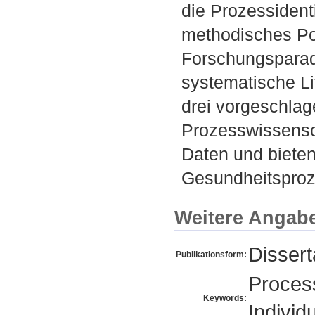
die Prozessidenti
methodisches Por
Forschungsparad
systematische Li
drei vorgeschla
Prozesswissensch
Daten und bieten
Gesundheitsproze
Weitere Angab
Disser
Publikationsform:
Process
Keywords:
Individu