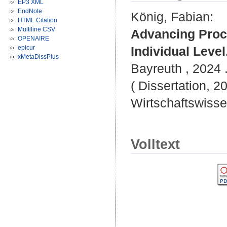
EP3 XML
EndNote
König, Fabian
:
HTML Citation
Multiline CSV
Advancing Proc
OPENAIRE
epicur
Individual Level
xMetaDissPlus
Bayreuth , 2024 .
( Dissertation, 2
Wirtschaftswisse
Volltext