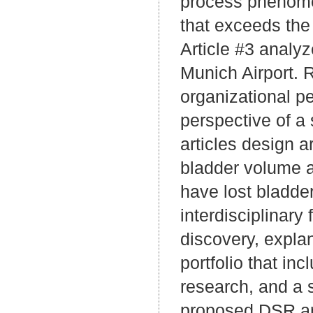
process phenomen
that exceeds the
Article #3 analy
Munich Airport. R
organizational p
perspective of a 
articles design a
bladder volume a
have lost bladder
interdisciplinar
discovery, expla
portfolio that i
research, and a s
proposed DSR art