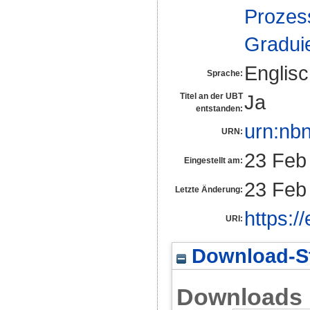
Proze
Gradui
Englis
Sprache:
Ja
Titel an der UBT
entstanden:
urn:nb
URN:
23 Feb
Eingestellt am:
23 Feb
Letzte Änderung:
https:/
URI:
Download-St
Downloads