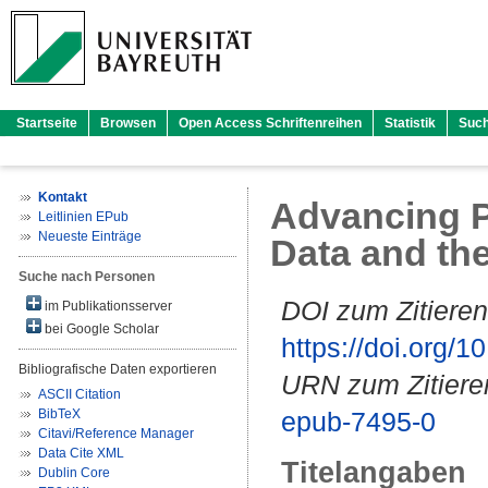
Startseite
Browsen
Open Access Schriftenreihen
Statistik
Suc
Kontakt
Advancing P
Leitlinien EPub
Neueste Einträge
Data and the
Suche nach Personen
DOI zum Zitieren
im Publikationsserver
bei Google Scholar
https://doi.org
Bibliografische Daten exportieren
URN zum Zitiere
ASCII Citation
BibTeX
epub-7495-0
Citavi/Reference Manager
Data Cite XML
Titelangaben
Dublin Core