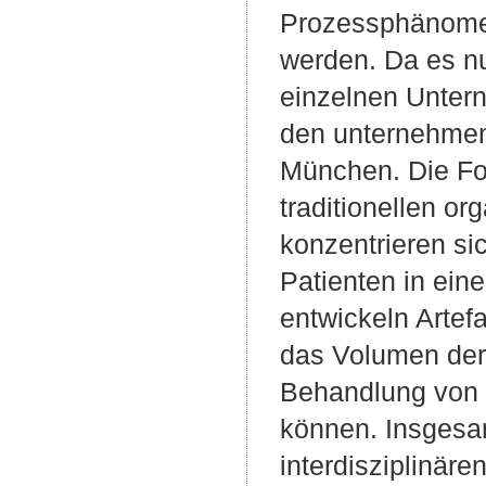
Prozessphänomen
werden. Da es nu
einzelnen Unter
den unternehmen
München. Die Fo
traditionellen o
konzentrieren si
Patienten in ei
entwickeln Artef
das Volumen der 
Behandlung von P
können. Insgesam
interdisziplinär