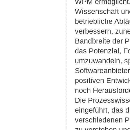
WPM ermöglicht.
Wissenschaft und
betriebliche Abl
verbessern, zun
Bandbreite der P
das Potenzial, F
umzuwandeln, sp
Softwareanbieter
positiven Entwic
noch Herausforde
Die Prozesswisse
eingeführt, das 
verschiedenen P
zu verstehen und