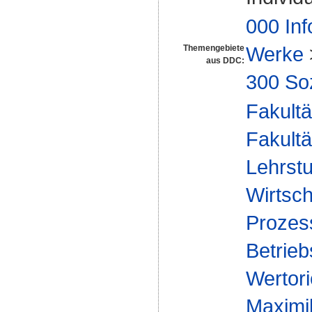
000 Inf
Werke
Themengebiete
aus DDC:
300 So
Fakultä
Fakultä
Lehrstu
Wirtsch
Proze
Betrieb
Wertori
Maximil