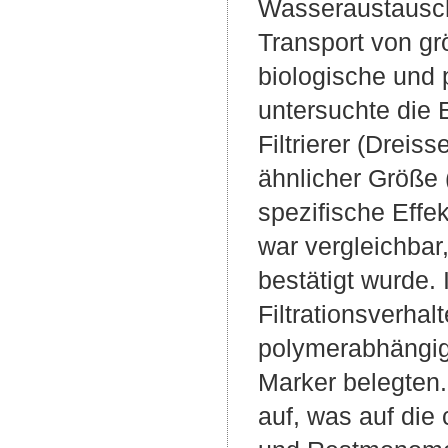
Wasseraustauschz
Transport von g
biologische und 
untersuchte die 
Filtrierer (Drei
ähnlicher Größe 
spezifische Effe
war vergleichba
bestätigt wurde.
Filtrationsverha
polymerabhängig
Marker belegten.
auf, was auf di