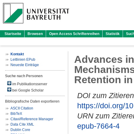
Startseite
Browsen
Open Access Schriftenreihen
Statistik
Suc
Kontakt
Advances in
Leitlinien EPub
Neueste Einträge
Mechanisms 
Suche nach Personen
Retention i
im Publikationsserver
bei Google Scholar
DOI zum Zitieren
Bibliografische Daten exportieren
https://doi.org
ASCII Citation
BibTeX
URN zum Zitiere
Citavi/Reference Manager
epub-7664-4
Data Cite XML
Dublin Core