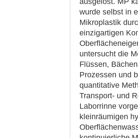
ausgelöst. MP ka
wurde selbst in 
Mikroplastik durc
einzigartigen Ko
Oberflächeneige
untersucht die 
Flüssen, Bächen 
Prozessen und bi
quantitative Met
Transport- und R
Laborrinne vorges
kleinräumigen h
Oberflächenwasse
kontinuierliche 