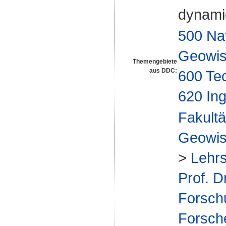
dynami
500 Na
Geowis
Themengebiete
aus DDC:
600 Te
620 In
Fakultä
Geowis
>
Lehrs
Prof. D
Forsch
Forsch