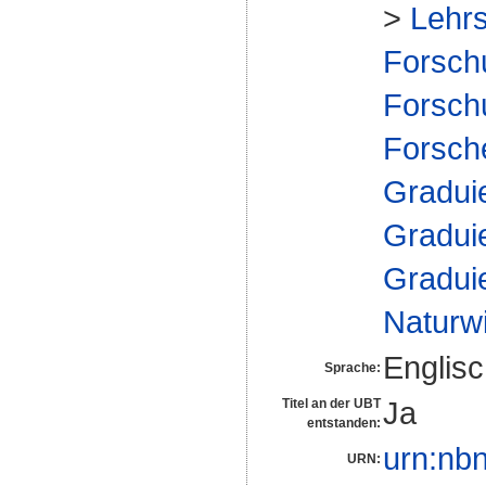
>
Lehrs
Forsch
Forsch
Forsch
Gradui
Gradui
Gradui
Naturw
Englis
Sprache:
Ja
Titel an der UBT
entstanden:
urn:nb
URN: