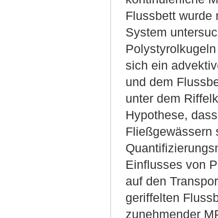
Flussbett wurde 
System untersuch
Polystyrolkugeln
sich ein advekt
und dem Flussbet
unter dem Riffel
Hypothese, dass
Fließgewässern s
Quantifizierung
Einflusses von 
auf den Transpo
geriffelten Flus
zunehmender MP-