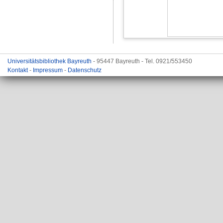
Universitätsbibliothek Bayreuth
- 95447 Bayreuth - Tel. 0921/553450
Kontakt
-
Impressum
-
Datenschutz