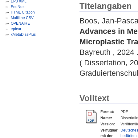
EP3 XML
Titelangaben
EndNote
HTML Citation
Multiline CSV
Boos, Jan-Pasca
OPENAIRE
epicur
Advances in Me
xMetaDissPlus
Microplastic Tr
Bayreuth , 2024 .
( Dissertation, 2
Graduiertenschu
Volltext
Format:
PDF
Name:
Dissertat
Version:
Veröffentl
Verfügbar
Deutsches
mit der
bedürfen d