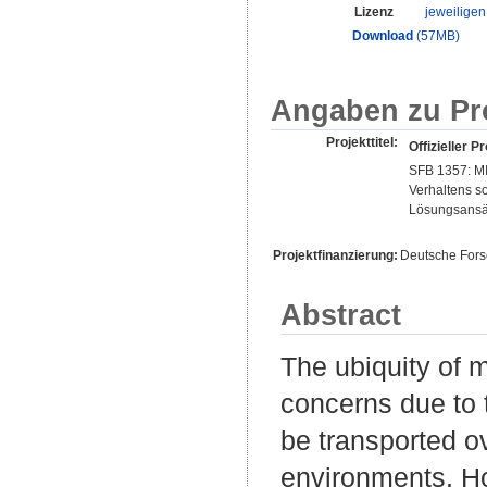
Lizenz
jeweilige
Download
(57MB)
Angaben zu Pr
Projekttitel:
Offizieller Pr
SFB 1357: MI
Verhaltens s
Lösungsansä
Projektfinanzierung:
Deutsche For
Abstract
The ubiquity of 
concerns due to 
be transported o
environments. Ho