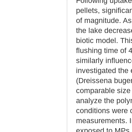
Following uptake
pellets, significa
of magnitude. As 
the lake decrease
biotic model. Thi
flushing time of 
similarly influen
investigated the 
(Dreissena bugen
comparable size 
analyze the poly
conditions were 
measurements. In
exposed to MPs.