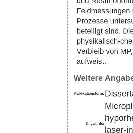
und Restmonomer
Feldmessungen 
Prozesse untersu
beteiligt sind. D
physikalisch-ch
Verbleib von MP,
aufweist.
Weitere Angab
Disser
Publikationsform:
Micropl
hyporhe
Keywords:
laser-i