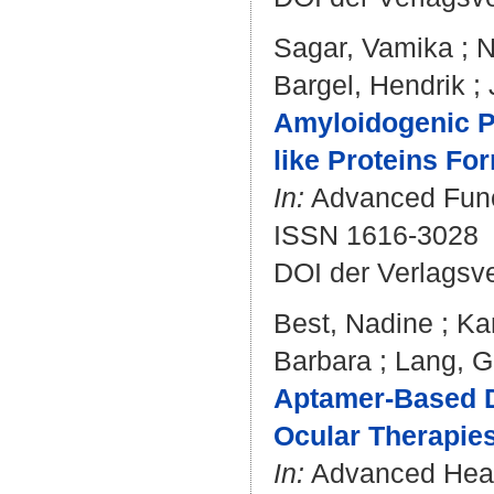
Sagar, Vamika
;
N
Bargel, Hendrik
;
Amyloidogenic P
like Proteins Fo
In:
Advanced Funct
ISSN 1616-3028
DOI der Verlagsv
Best, Nadine
;
Ka
Barbara
;
Lang, G
Aptamer-Based D
Ocular Therapies
In:
Advanced Healt