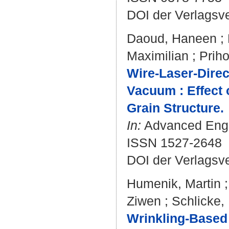
DOI der Verlagsv
Daoud, Haneen
;
Maximilian
;
Prih
Wire-Laser-Direc
Vacuum : Effect 
Grain Structure.
In:
Advanced Engin
ISSN 1527-2648
DOI der Verlagsv
Humenik, Martin
Ziwen
;
Schlicke,
Wrinkling-Based