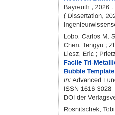
Bayreuth , 2026 . 
( Dissertation, 20
Ingenieurwissens
Lobo, Carlos M. S
Chen, Tengyu
;
Zh
Liesz, Eric
;
Priet
Facile Tri-Metal
Bubble Template
In:
Advanced Functi
ISSN 1616-3028
DOI der Verlagsv
Rosnitschek, Tob