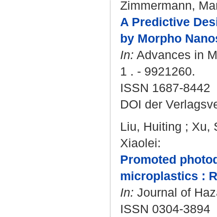
Zimmermann, Ma
A Predictive Des
by Morpho Nanos
In:
Advances in Ma
1 . - 9921260.
ISSN 1687-8442
DOI der Verlagsv
Liu, Huiting
;
Xu, 
Xiaolei
:
Promoted photo
microplastics : 
In:
Journal of Haza
ISSN 0304-3894