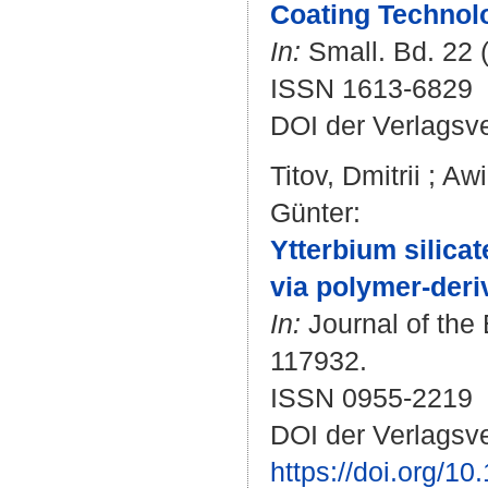
Coating Technolo
In:
Small. Bd. 22 (
ISSN 1613-6829
DOI der Verlagsv
Titov, Dmitrii
;
Awi
Günter
:
Ytterbium silica
via polymer-deri
In:
Journal of the 
117932.
ISSN 0955-2219
DOI der Verlagsve
https://doi.org/1