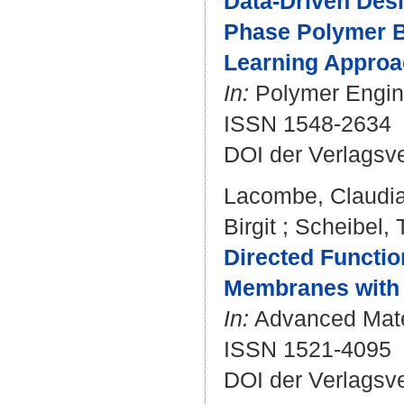
Data-Driven Des
Phase Polymer Bl
Learning Approa
In:
Polymer Engine
ISSN 1548-2634
DOI der Verlagsv
Lacombe, Claudi
Birgit
;
Scheibel,
Directed Functio
Membranes with 
In:
Advanced Mater
ISSN 1521-4095
DOI der Verlagsv