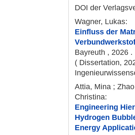
DOI der Verlagsv
Wagner, Lukas
:
Einfluss der Mat
Verbundwerkstof
Bayreuth , 2026 . 
( Dissertation, 20
Ingenieurwissens
Attia, Mina
;
Zhao
Christina
:
Engineering Hie
Hydrogen Bubble
Energy Applicati