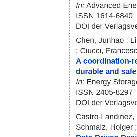
In:
Advanced Energ
ISSN 1614-6840
DOI der Verlagsv
Chen, Junhao
;
L
;
Ciucci, Frances
A coordination-r
durable and safe
In:
Energy Storage
ISSN 2405-8297
DOI der Verlagsv
Castro-Landinez,
Schmalz, Holger