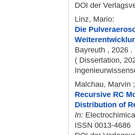
DOI der Verlagsv
Linz, Mario
:
Die Pulveraeroso
Weiterentwickl
Bayreuth , 2026 . 
( Dissertation, 20
Ingenieurwissens
Malchau, Marvin
Recursive RC Mo
Distribution of R
In:
Electrochimica 
ISSN 0013-4686