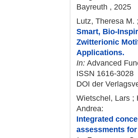
Bayreuth , 2025
Lutz, Theresa M.
Smart, Bio‐Insp
Zwitterionic Mot
Applications.
In:
Advanced Functi
ISSN 1616-3028
DOI der Verlagsv
Wietschel, Lars
;
Andrea
:
Integrated concep
assessments for 