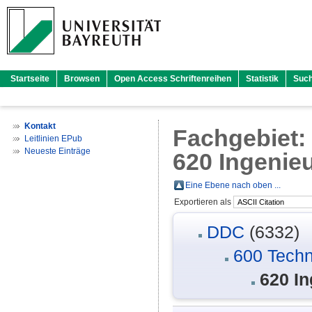
Startseite
Browsen
Open Access Schriftenreihen
Statistik
Suc
Kontakt
Fachgebiet
Leitlinien EPub
Neueste Einträge
620 Ingenie
Eine Ebene nach oben ...
Exportieren als
DDC
(6332)
600 Techn
620 I