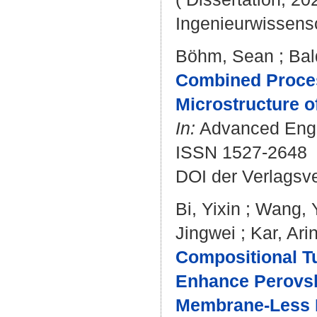
Ingenieurwissens
Böhm, Sean
;
Bal
Combined Process
Microstructure o
In:
Advanced Engin
ISSN 1527-2648
DOI der Verlagsv
Bi, Yixin
;
Wang, 
Jingwei
;
Kar, Arin
Compositional Tu
Enhance Perovski
Membrane-Less E