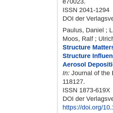
e70023.
ISSN 2041-1294
DOI der Verlagsv
Paulus, Daniel
;
L
Moos, Ralf
;
Ulric
Structure Matter
Structure Influe
Aerosol Deposit
In:
Journal of the 
118127.
ISSN 1873-619X
DOI der Verlagsve
https://doi.org/1