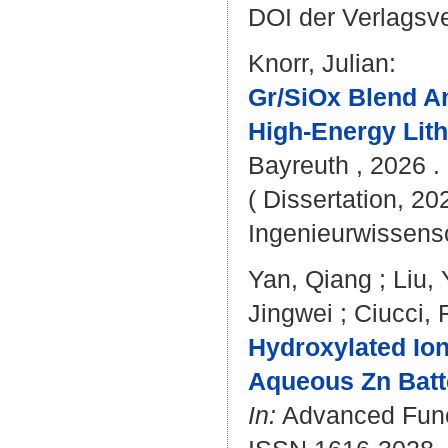
DOI der Verlagsv
Knorr, Julian
:
Gr/SiOx Blend An
High-Energy Lith
Bayreuth , 2026 . 
( Dissertation, 20
Ingenieurwissens
Yan, Qiang
;
Liu,
Jingwei
;
Ciucci,
Hydroxylated Ion
Aqueous Zn Batt
In:
Advanced Functi