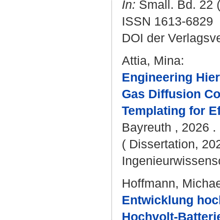
In:
Small. Bd. 22 (
ISSN 1613-6829
DOI der Verlagsv
Attia, Mina
:
Engineering Hier
Gas Diffusion C
Templating for E
Bayreuth , 2026 . 
( Dissertation, 20
Ingenieurwissens
Hoffmann, Micha
Entwicklung hoc
Hochvolt-Batter