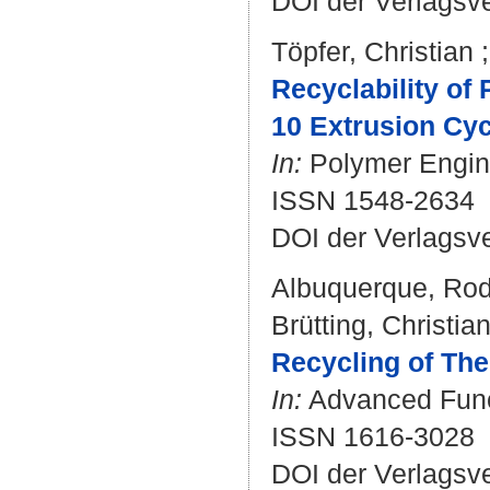
DOI der Verlagsv
Töpfer, Christian
Recyclability of
10 Extrusion Cyc
In:
Polymer Engine
ISSN 1548-2634
DOI der Verlagsv
Albuquerque, Rod
Brütting, Christia
Recycling of The
In:
Advanced Functi
ISSN 1616-3028
DOI der Verlagsv