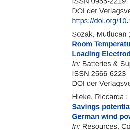
ISSN 0955-2219
DOI der Verlagsve
https://doi.org/1
Sozak, Mutlucan
Room Temperatur
Loading Electrod
In:
Batteries & Su
ISSN 2566-6223
DOI der Verlagsv
Hieke, Riccarda
;
Savings potentia
German wind po
In:
Resources, Con