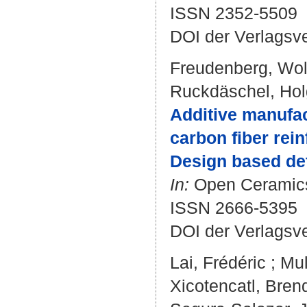
ISSN 2352-5509
DOI der Verlagsv
Freudenberg, Wo
Ruckdäschel, Hol
Additive manufa
carbon fiber rei
Design based de
In:
Open Ceramics.
ISSN 2666-5395
DOI der Verlagsv
Lai, Frédéric
;
Mul
Xicotencatl, Bre