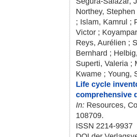
Segura-Salazar, J
Northey, Stephen
;
Islam, Kamrul
;
Victor
;
Koyampar
Reys, Aurélien
;
S
Bernhard
;
Helbig
Superti, Valeria
;
Kwame
;
Young, 
Life cycle invent
comprehensive da
In:
Resources, Con
108709.
ISSN 2214-9937
DOI der Verlagsv