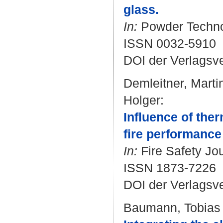
glass.
In:
Powder Technol
ISSN 0032-5910
DOI der Verlagsv
Demleitner, Marti
Holger
:
Influence of the
fire performanc
In:
Fire Safety Jou
ISSN 1873-7226
DOI der Verlagsv
Baumann, Tobias