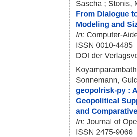
Sascha
;
Stonis, 
From Dialogue t
Modeling and Si
In:
Computer-Aided
ISSN 0010-4485
DOI der Verlagsv
Koyamparambath,
Sonnemann, Gui
geopolrisk-py : 
Geopolitical Sup
and Comparative
In:
Journal of Open
ISSN 2475-9066