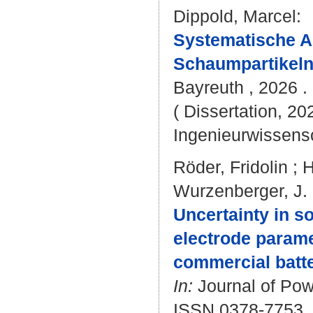
Dippold, Marcel
:
Systematische A
Schaumpartikeln 
Bayreuth , 2026 . 
( Dissertation, 20
Ingenieurwissens
Röder, Fridolin
;
H
Wurzenberger, J.
Uncertainty in s
electrode parame
commercial batte
In:
Journal of Pow
ISSN 0378-7753