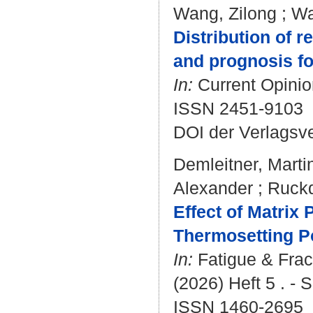
Wang, Zilong
;
Wa
Distribution of 
and prognosis fo
In:
Current Opinion
ISSN 2451-9103
DOI der Verlagsv
Demleitner, Marti
Alexander
;
Ruckd
Effect of Matrix 
Thermosetting P
In:
Fatigue & Fract
(2026) Heft 5 . - 
ISSN 1460-2695