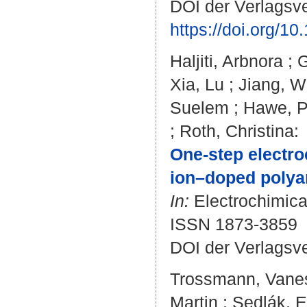
DOI der Verlagsve
https://doi.org/1
Haljiti, Arbnora
;
G
Xia, Lu
;
Jiang, W
Suelem
;
Hawe, P
;
Roth, Christina
:
One-step electro
ion–doped polyan
In:
Electrochimica 
ISSN 1873-3859
DOI der Verlagsv
Trossmann, Vanes
Martin
;
Sedlák, E