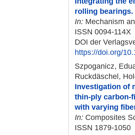
Integrating the e
rolling bearings.
In:
Mechanism and 
ISSN 0094-114X
DOI der Verlagsve
https://doi.org/
Szpoganicz, Edu
Ruckdäschel, Hol
Investigation of
thin-ply carbon-
with varying fibe
In:
Composites Sci
ISSN 1879-1050