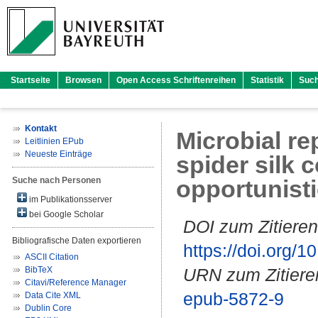
Startseite
Browsen
Open Access Schriftenreihen
Statistik
Suc
Kontakt
Microbial re
Leitlinien EPub
Neueste Einträge
spider silk 
Suche nach Personen
opportunisti
im Publikationsserver
bei Google Scholar
DOI zum Zitieren
Bibliografische Daten exportieren
https://doi.org
ASCII Citation
BibTeX
URN zum Zitiere
Citavi/Reference Manager
epub-5872-9
Data Cite XML
Dublin Core