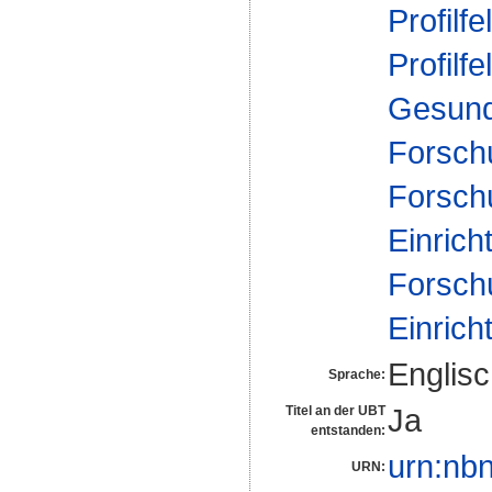
Profilfe
Profilfe
Gesund
Forsch
Forsch
Einrich
Forsch
Einrich
Englis
Sprache:
Ja
Titel an der UBT
entstanden:
urn:nb
URN: