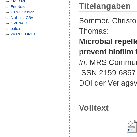
EP3 XML
Titelangaben
EndNote
HTML Citation
Multiline CSV
Sommer, Christ
OPENAIRE
epicur
Thomas
:
xMetaDissPlus
Microbial repell
prevent biofilm 
In:
MRS Communica
ISSN 2159-6867
DOI der Verlags
Volltext