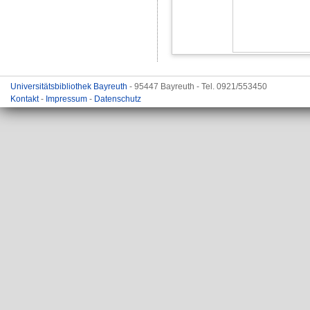
Universitätsbibliothek Bayreuth
- 95447 Bayreuth - Tel. 0921/553450
Kontakt
-
Impressum
-
Datenschutz