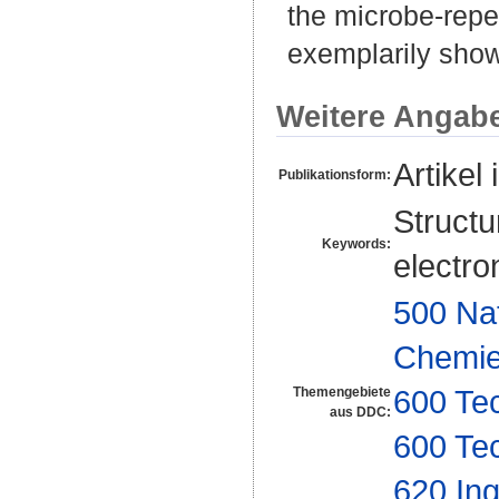
the microbe-repel
exemplarily show
Weitere Angab
Artikel 
Publikationsform:
Structu
Keywords:
electr
500 Na
Chemi
600 Te
Themengebiete
aus DDC:
600 Te
620 In