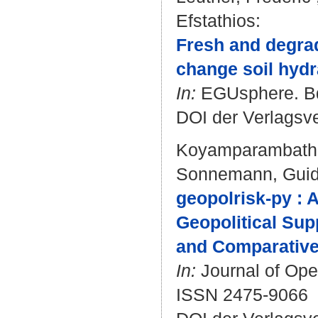
Efstathios
:
Fresh and degrad
change soil hydr
In:
EGUsphere. Bd.
DOI der Verlagsv
Koyamparambath,
Sonnemann, Gui
geopolrisk-py : 
Geopolitical Sup
and Comparative
In:
Journal of Open
ISSN 2475-9066