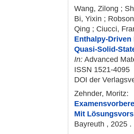
Wang, Zilong
;
Sh
Bi, Yixin
;
Robson,
Qing
;
Ciucci, Fr
Enthalpy-Driven
Quasi-Solid-State
In:
Advanced Mater
ISSN 1521-4095
DOI der Verlagsv
Zehnder, Moritz
:
Examensvorberei
Mit Lösungsvors
Bayreuth , 2025 . 