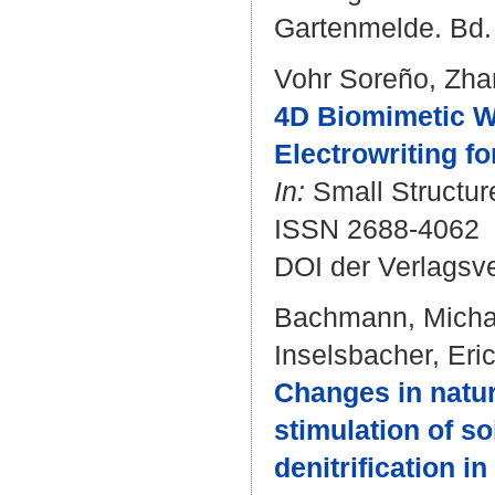
Gartenmelde. Bd. 
Vohr Soreño, Zha
4D Biomimetic Wr
Electrowriting f
In:
Small Structure
ISSN 2688-4062
DOI der Verlagsv
Bachmann, Micha
Inselsbacher, Eri
Changes in natu
stimulation of so
denitrification i