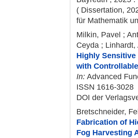
( Dissertation, 2
für Mathematik u
Milkin, Pavel
;
Ant
Ceyda
;
Linhardt,
Highly Sensitive
with Controllabl
In:
Advanced Funct
ISSN 1616-3028
DOI der Verlagsv
Bretschneider, Fe
Fabrication of Hi
Fog Harvesting A