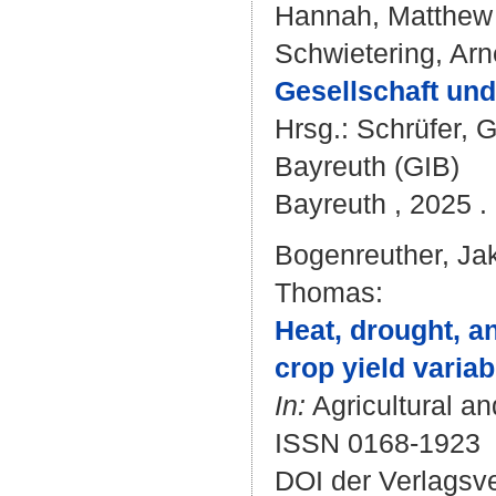
Hannah, Matthew
Schwietering, Arn
Gesellschaft un
Hrsg.:
Schrüfer, G
Bayreuth (GIB)
Bayreuth , 2025 .
Bogenreuther, Ja
Thomas
:
Heat, drought, 
crop yield variabi
In:
Agricultural an
ISSN 0168-1923
DOI der Verlagsv