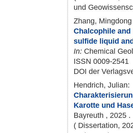
und Geowissensc
Zhang, Mingdong
Chalcophile and 
sulfide liquid an
In:
Chemical Geolo
ISSN 0009-2541
DOI der Verlagsv
Hendrich, Julian
:
Charakterisierun
Karotte und Hase
Bayreuth , 2025 . -
( Dissertation, 20