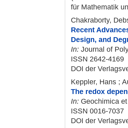
für Mathematik u
Chakraborty, Deb
Recent Advances 
Design, and Degr
In:
Journal of Poly
ISSN 2642-4169
DOI der Verlagsv
Keppler, Hans
;
A
The redox depende
In:
Geochimica et 
ISSN 0016-7037
DOI der Verlagsv