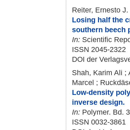
Reiter, Ernesto J.
Losing half the c
southern beech p
In:
Scientific Repo
ISSN 2045-2322
DOI der Verlagsv
Shah, Karim Ali
;
Marcel
;
Ruckdäsc
Low-density pol
inverse design.
In:
Polymer. Bd. 3
ISSN 0032-3861