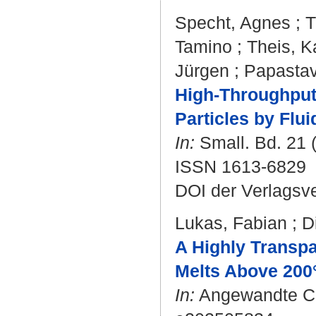
Specht, Agnes
;
T
Tamino
;
Theis, K
Jürgen
;
Papastav
High-Throughput 
Particles by Flu
In:
Small. Bd. 21 (
ISSN 1613-6829
DOI der Verlagsv
Lukas, Fabian
;
D
A Highly Transpa
Melts Above 200
In:
Angewandte Chem