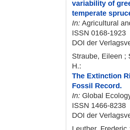
variability of g
temperate spruce
In:
Agricultural an
ISSN 0168-1923
DOI der Verlagsv
Straube, Eileen
;
H.
:
The Extinction 
Fossil Record.
In:
Global Ecology
ISSN 1466-8238
DOI der Verlagsv
Leuther, Frederic