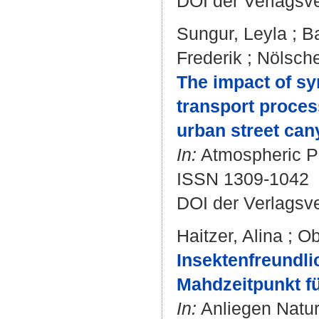
DOI der Verlagsv
Sungur, Leyla
;
B
Frederik
;
Nölsche
The impact of sy
transport proces
urban street can
In:
Atmospheric Po
ISSN 1309-1042
DOI der Verlagsv
Haitzer, Alina
;
Ob
Insektenfreundl
Mahdzeitpunkt fü
In:
Anliegen Natur.