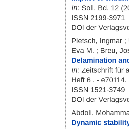
In:
Soil. Bd. 12 (2
ISSN 2199-3971
DOI der Verlagsv
Pietsch, Ingmar
;
Eva M.
;
Breu, Jo
Delamination and 
In:
Zeitschrift fü
Heft 6 . - e70114.
ISSN 1521-3749
DOI der Verlagsv
Abdoli, Mohamm
Dynamic stabilit