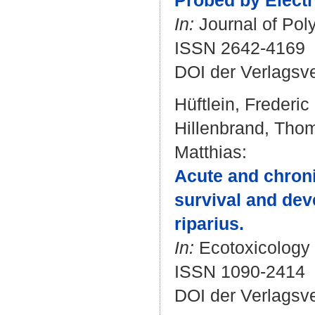
Probed by Elect
In:
Journal of Poly
ISSN 2642-4169
DOI der Verlagsv
Hüftlein, Frederic
Hillenbrand, Tho
Matthias
:
Acute and chroni
survival and de
riparius.
In:
Ecotoxicology 
ISSN 1090-2414
DOI der Verlagsv