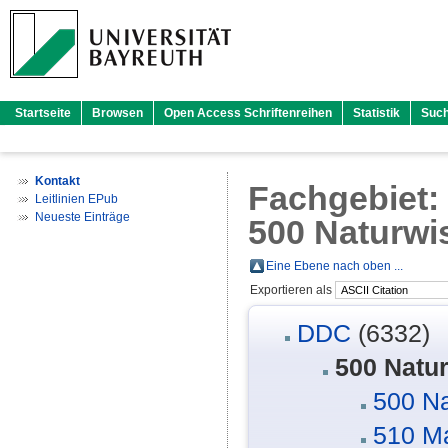
Startseite
Browsen
Open Access Schriftenreihen
Statistik
Suc
Kontakt
Fachgebiet
Leitlinien EPub
Neueste Einträge
500 Naturwi
Eine Ebene nach oben ...
Exportieren als
DDC
(6332)
500 Natu
500 Na
510 M