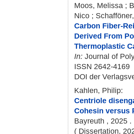
Moos, Melissa
;
B
Nico
;
Schafföner,
Carbon Fiber-Rei
Derived From Po
Thermoplastic C
In:
Journal of Poly
ISSN 2642-4169
DOI der Verlagsv
Kahlen, Philip
:
Centriole diseng
Cohesin versus P
Bayreuth , 2025 . 
( Dissertation, 20