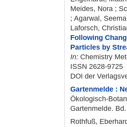
Meides, Nora
;
Sc
;
Agarwal, Seema
Laforsch, Christia
Following Change
Particles by Str
In:
Chemistry Meth
ISSN 2628-9725
DOI der Verlagsv
Gartenmelde : N
Ökologisch-Botan
Gartenmelde. Bd. 
Rothfuß, Eberhar