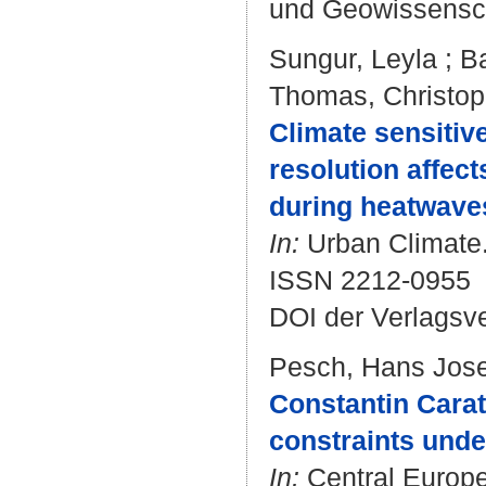
und Geowissensc
Sungur, Leyla
;
B
Thomas, Christo
Climate sensitiv
resolution affec
during heatwave
In:
Urban Climate.
ISSN 2212-0955
DOI der Verlagsv
Pesch, Hans Jose
Constantin Cara
constraints unde
In:
Central Europe