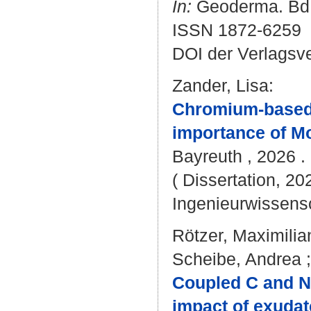
In:
Geoderma. Bd. 
ISSN 1872-6259
DOI der Verlagsv
Zander, Lisa
:
Chromium-based a
importance of M
Bayreuth , 2026 . -
( Dissertation, 20
Ingenieurwissens
Rötzer, Maximilia
Scheibe, Andrea
Coupled C and N 
impact of exudat