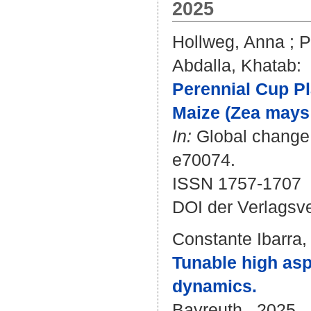
2025
Hollweg, Anna
;
P
Abdalla, Khatab
:
Perennial Cup Pl
Maize (Zea mays 
In:
Global change b
e70074.
ISSN 1757-1707
DOI der Verlagsv
Constante Ibarra,
Tunable high asp
dynamics.
Bayreuth , 2025 . 