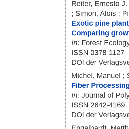
Reiter, Ernesto J.
;
Simon, Alois
;
Pi
Exotic pine plant
Comparing growth
In:
Forest Ecology
ISSN 0378-1127
DOI der Verlagsv
Michel, Manuel
;
Fiber Processing
In:
Journal of Poly
ISSN 2642-4169
DOI der Verlagsv
Engelhardt, Matth