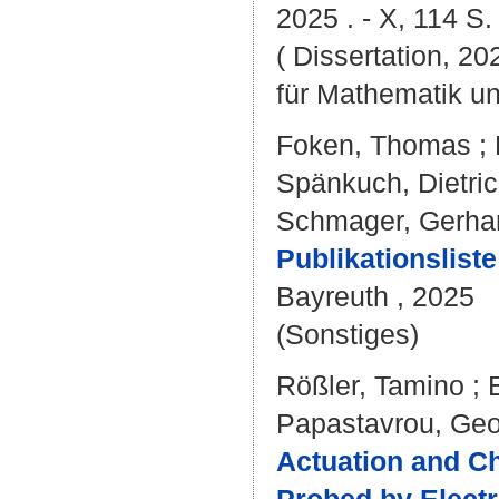
2025 . - X, 114 S.
( Dissertation, 2
für Mathematik u
Foken, Thomas
;
Spänkuch, Dietri
Schmager, Gerha
Publikationsliste
Bayreuth , 2025
(Sonstiges)
Rößler, Tamino
;
Papastavrou, Geo
Actuation and C