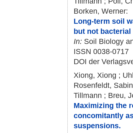
Tillmann
;
Poll, Ch
Borken, Werner
:
Long-term soil w
but not bacteria
In:
Soil Biology an
ISSN 0038-0717
DOI der Verlagsv
Xiong, Xiong
;
Uhl
Rosenfeldt, Sabi
Tillmann
;
Breu, J
Maximizing the r
concomitantly ass
suspensions.