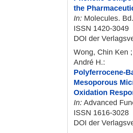
the Pharmaceutic
In:
Molecules. Bd. 
ISSN 1420-3049
DOI der Verlagsv
Wong, Chin Ken
André H.
:
Polyferrocene-B
Mesoporous Micr
Oxidation Respo
In:
Advanced Funct
ISSN 1616-3028
DOI der Verlagsv