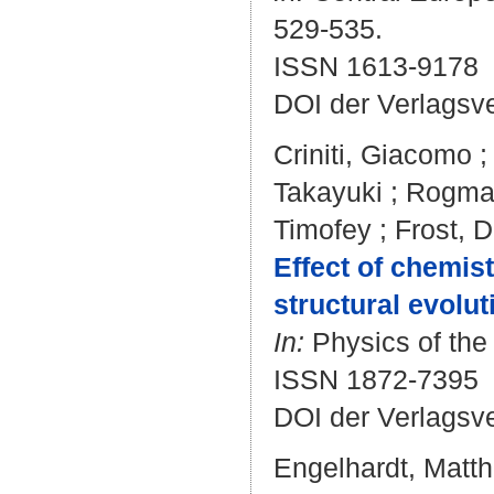
529-535.
ISSN 1613-9178
DOI der Verlagsv
Criniti, Giacomo
Takayuki
;
Rogman
Timofey
;
Frost, D
Effect of chemis
structural evolu
In:
Physics of the 
ISSN 1872-7395
DOI der Verlagsv
Engelhardt, Matth