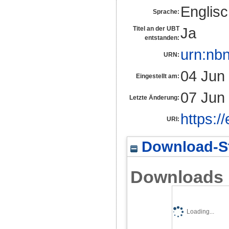
Englis
Sprache:
Ja
Titel an der UBT
entstanden:
urn:nb
URN:
04 Jun
Eingestellt am:
07 Jun
Letzte Änderung:
https:/
URI:
Download-St
Downloads
Loading...