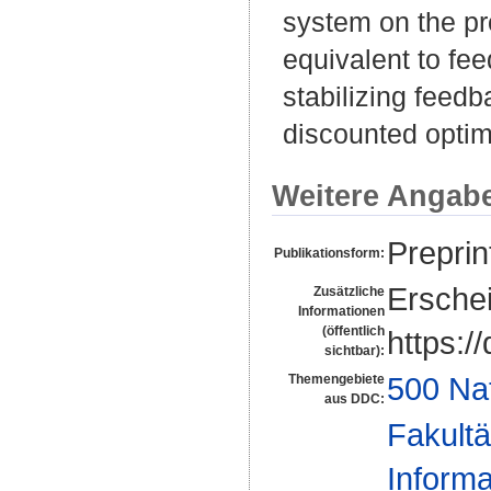
system on the pro
equivalent to fee
stabilizing fee
discounted optim
Weitere Angab
Preprin
Publikationsform:
Erschei
Zusätzliche
Informationen
(öffentlich
https:
sichtbar):
500 Na
Themengebiete
aus DDC:
Fakultä
Informa