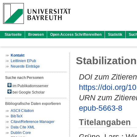
Startseite
Browsen
Open Access Schriftenreihen
Statistik
Suc
Kontakt
Stabilizatio
Leitlinien EPub
Neueste Einträge
DOI zum Zitieren
Suche nach Personen
https://doi.org
im Publikationsserver
bei Google Scholar
URN zum Zitiere
Bibliografische Daten exportieren
epub-5663-8
ASCII Citation
BibTeX
Titelangaben
Citavi/Reference Manager
Data Cite XML
Dublin Core
Grüne, Lars
;
Wir