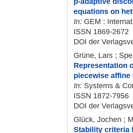
p-adaptive disco
equations on he
In:
GEM : Internat
ISSN 1869-2672
DOI der Verlagsv
Grüne, Lars
;
Sper
Representation o
piecewise affine
In:
Systems & Cont
ISSN 1872-7956
DOI der Verlagsv
Glück, Jochen
;
M
Stability criter