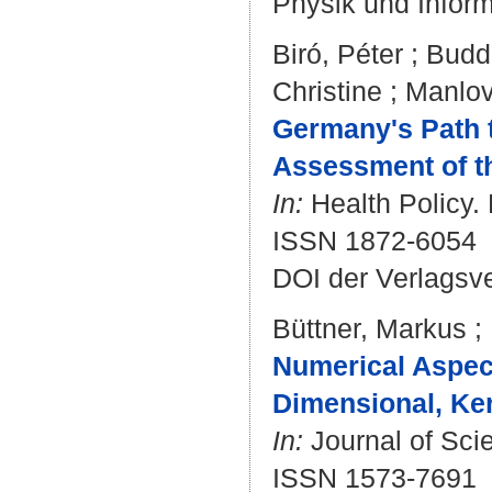
Physik und Inform
Biró, Péter
;
Budd
Christine
;
Manlov
Germany's Path 
Assessment of th
In:
Health Policy. 
ISSN 1872-6054
DOI der Verlagsv
Büttner, Markus
;
Numerical Aspect
Dimensional, Ke
In:
Journal of Scie
ISSN 1573-7691