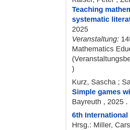
Teaching mathema
systematic litera
2025
Veranstaltung:
14t
Mathematics Educa
(Veranstaltungsb
)
Kurz, Sascha
;
Sa
Simple games w
Bayreuth , 2025 . 
6th Internationa
Hrsg.:
Miller, Car