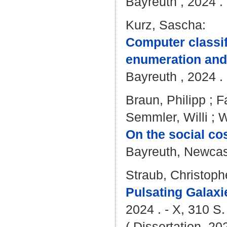
Bayreuth , 2024 . 
Kurz, Sascha
:
Computer classifi
enumeration and
Bayreuth , 2024 . 
Braun, Philipp
;
F
Semmler, Willi
;
W
On the social co
Bayreuth, Newcast
Straub, Christoph
Pulsating Galaxi
2024 . - X, 310 S.
( Dissertation, 2