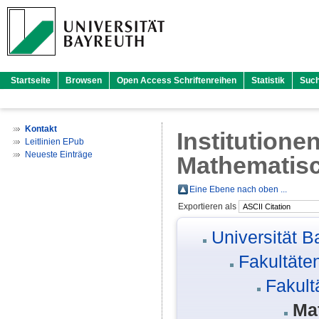
Startseite
Browsen
Open Access Schriftenreihen
Statistik
Suc
Kontakt
Institutione
Leitlinien EPub
Neueste Einträge
Mathematisc
Eine Ebene nach oben ...
Exportieren als
Universität B
Fakultäte
Fakult
Mat