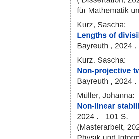
für Mathematik u
Kurz, Sascha
:
Lengths of divis
Bayreuth , 2024 . 
Kurz, Sascha
:
Non-projective t
Bayreuth , 2024 . 
Müller, Johanna
:
Non-linear stabil
2024 . - 101 S.
(Masterarbeit, 202
Physik und Inform