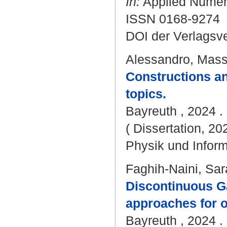
In:
Applied Numeri
ISSN 0168-9274
DOI der Verlagsv
Alessandro, Mass
Constructions an
topics.
Bayreuth , 2024 . 
( Dissertation, 20
Physik und Inform
Faghih-Naini, Sar
Discontinuous G
approaches for o
Bayreuth , 2024 . 