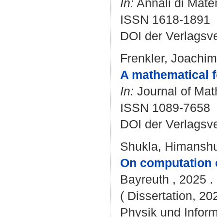
In:
Annali di Matem
ISSN 1618-1891
DOI der Verlagsv
Frenkler, Joachim
A mathematical 
In:
Journal of Math
ISSN 1089-7658
DOI der Verlagsv
Shukla, Himansh
On computation o
Bayreuth , 2025 . 
( Dissertation, 20
Physik und Inform