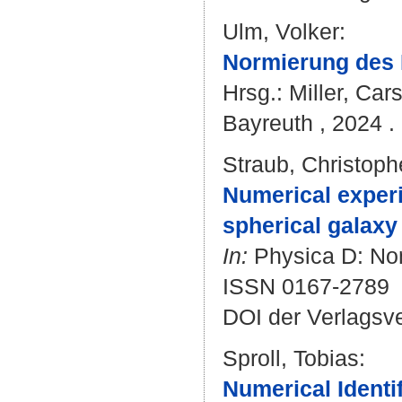
Ulm, Volker
:
Normierung des 
Hrsg.:
Miller, Car
Bayreuth , 2024 . 
Straub, Christoph
Numerical experi
spherical galaxy
In:
Physica D: Non
ISSN 0167-2789
DOI der Verlagsv
Sproll, Tobias
:
Numerical Identi