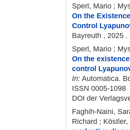
Sperl, Mario
;
Mys
On the Existenc
Control Lyapuno
Bayreuth , 2025 . 
Sperl, Mario
;
Mys
On the existence
control Lyapunov
In:
Automatica. Bd
ISSN 0005-1098
DOI der Verlagsv
Faghih-Naini, Sar
Richard
;
Köstler,