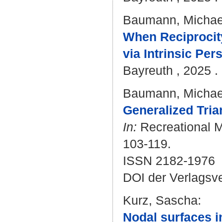
Baumann, Michael
When Reciprocity
via Intrinsic Pers
Bayreuth , 2025 . 
Baumann, Michael
Generalized Tri
In:
Recreational M
103-119.
ISSN 2182-1976
DOI der Verlagsv
Kurz, Sascha
:
Nodal surfaces i