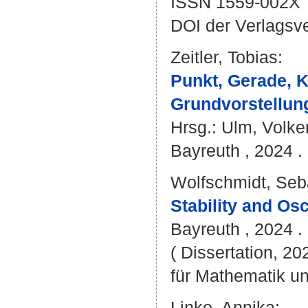
ISSN 1559-002X
DOI der Verlagsv
Zeitler, Tobias
:
Punkt, Gerade, K
Grundvorstellun
Hrsg.:
Ulm, Volke
Bayreuth , 2024 . 
Wolfschmidt, Seb
Stability and Osc
Bayreuth , 2024 . 
( Dissertation, 2
für Mathematik u
Linke, Annika
: