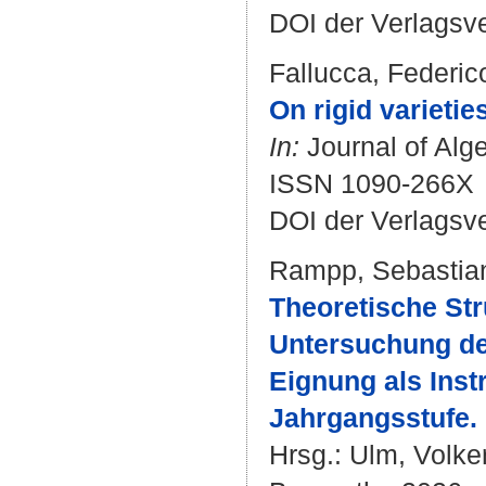
DOI der Verlagsv
Fallucca, Federic
On rigid varietie
In:
Journal of Alge
ISSN 1090-266X
DOI der Verlagsv
Rampp, Sebastia
Theoretische Str
Untersuchung de
Eignung als Inst
Jahrgangsstufe.
Hrsg.:
Ulm, Volke