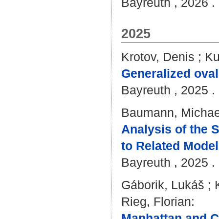
Bayreuth , 2026 . 
2025
Krotov, Denis
;
Ku
Generalized oval
Bayreuth , 2025 . 
Baumann, Michael
Analysis of the
to Related Model
Bayreuth , 2025 . 
Gáborik, Lukáš
;
Rieg, Florian
:
Manhattan and C