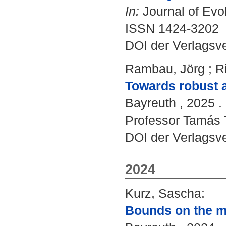
In:
Journal of Evol
ISSN 1424-3202
DOI der Verlagsv
Rambau, Jörg
;
R
Towards robust a
Bayreuth , 2025 . 
Professor Tamás T
DOI der Verlagsv
2024
Kurz, Sascha
:
Bounds on the mi