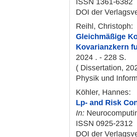
ISSN 1361-6382
DOI der Verlagsv
Reihl, Christoph
:
Gleichmäßige Ko
Kovarianzkern fu
2024 . - 228 S.
( Dissertation, 20
Physik und Inform
Köhler, Hannes
:
Lp- and Risk Co
In:
Neurocomputing
ISSN 0925-2312
DOI der Verlagsv