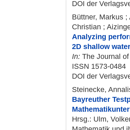
DOI der Verlagsv
Büttner, Markus
;
Christian
;
Aizing
Analyzing perfor
2D shallow water
In:
The Journal of
ISSN 1573-0484
DOI der Verlagsv
Steinecke, Annali
Bayreuther Test
Mathematikunterr
Hrsg.:
Ulm, Volke
Mathematik und ih