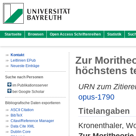
Startseite
Browsen
Open Access Schriftenreihen
Statistik
Suc
Kontakt
Zur Moritheo
Leitlinien EPub
Neueste Einträge
höchstens t
Suche nach Personen
URN zum Zitiere
im Publikationsserver
bei Google Scholar
opus-1790
Bibliografische Daten exportieren
Titelangaben
ASCII Citation
BibTeX
Citavi/Reference Manager
Kronenthaler, W
Data Cite XML
Dublin Core
Zur Moritheorie