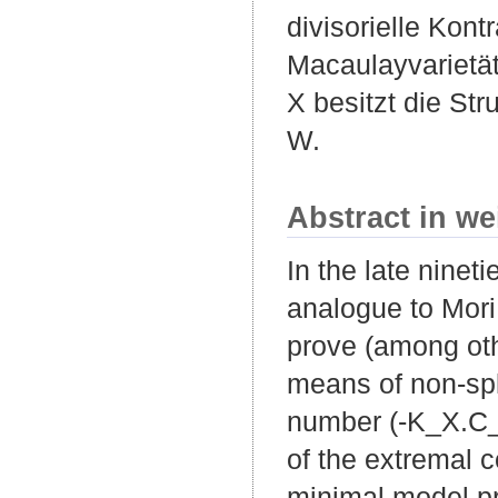
divisorielle Kont
Macaulayvarietät
X besitzt die St
W.
Abstract in we
In the late ninet
analogue to Mori
prove (among oth
means of non-spli
number (-K_X.C_t
of the extremal c
minimal model pr