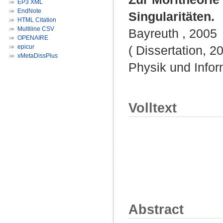
EP3 XML
EndNote
Singularitäten.
HTML Citation
Multiline CSV
Bayreuth , 2005
OPENAIRE
epicur
( Dissertation, 2
xMetaDissPlus
Physik und Infor
Volltext
Abstract