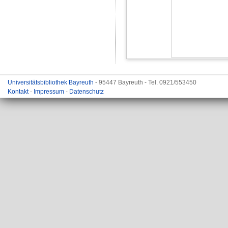
Universitätsbibliothek Bayreuth
- 95447 Bayreuth - Tel. 0921/553450
Kontakt
-
Impressum
-
Datenschutz