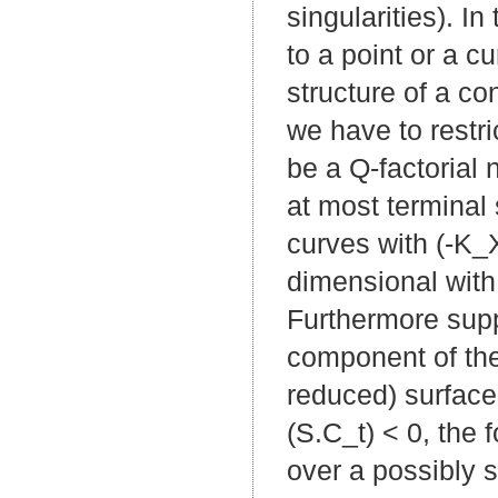
singularities). I
to a point or a c
structure of a co
we have to restr
be a Q-factorial
at most terminal s
curves with (-K_X
dimensional with 
Furthermore suppo
component of the
reduced) surface,
(S.C_t) < 0, the 
over a possibly s