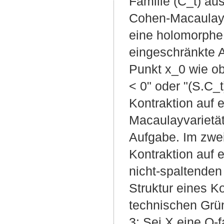
Familie (C_t) aus
Cohen-Macaulayva
eine holomorphe A
eingeschränkte Ab
Punkt x_0 wie ob
< 0" oder "(S.C_t
Kontraktion auf e
Macaulayvarietät
Aufgabe. Im zwei
Kontraktion auf e
nicht-spaltenden 
Struktur eines K
technischen Grün
3: Sei X eine Q-f