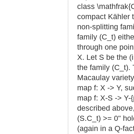
class \mathfrak{C
compact Kähler th
non-splitting fam
family (C_t) eith
through one point
X. Let S be the (
the family (C_t).
Macaulay variety
map f: X -> Y, suc
map f: X-S -> Y-{
described above, 
(S.C_t) >= 0" hol
(again in a Q-fa