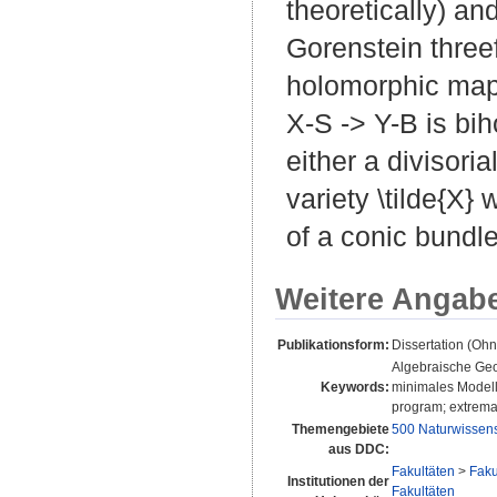
theoretically) an
Gorenstein threef
holomorphic map f
X-S -> Y-B is bih
either a divisor
variety \tilde{X} 
of a conic bundl
Weitere Angab
Publikationsform:
Dissertation (Oh
Algebraische Geo
Keywords:
minimales Modell-
program; extremal 
Themengebiete
500 Naturwissen
aus DDC:
Fakultäten
>
Faku
Institutionen der
Fakultäten