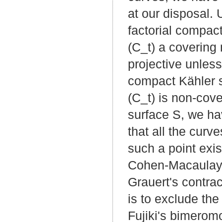
at our disposal.
factorial compact
(C_t) a covering 
projective unles
compact Kähler su
(C_t) is non-cove
surface S, we hav
that all the curv
such a point exis
Cohen-Macaulay v
Grauert's contra
is to exclude the
Fujiki's bimeromo