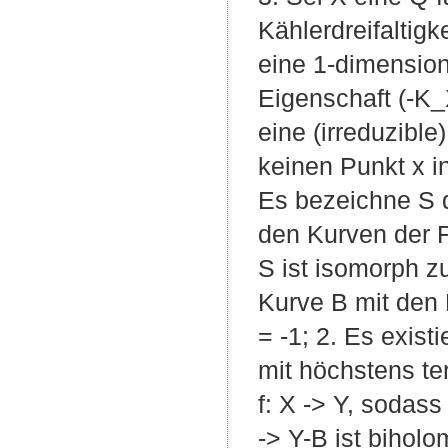
Kählerdreifaltigk
eine 1-dimension
Eigenschaft (-K_X
eine (irreduzib
keinen Punkt x in
Es bezeichne S di
den Kurven der Fam
S ist isomorph z
Kurve B mit den 
= -1; 2. Es exist
mit höchstens te
f: X -> Y, sodass
-> Y-B ist biholo