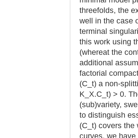
threefolds, the 
well in the case 
terminal singular
this work using t
(whereat the cont
additional assum
factorial compact
(C_t) a non-split
K_X.C_t) > 0. The
(sub)variety, swe
to distinguish es
(C_t) covers the w
curves, we have 