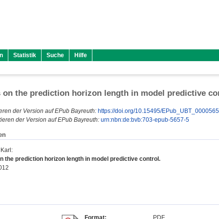
n
Statistik
Suche
Hilfe
 on the prediction horizon length in model predictive co
eren der Version auf EPub Bayreuth:
https://doi.org/10.15495/EPub_UBT_000056
ieren der Version auf EPub Bayreuth:
urn:nbn:de:bvb:703-epub-5657-5
en
Karl
:
 the prediction horizon length in model predictive control.
2012
Format:
PDF