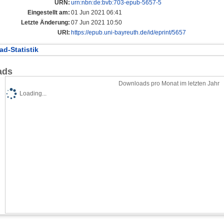
URN:
urn:nbn:de:bvb:703-epub-5657-5
Eingestellt am:
01 Jun 2021 06:41
Letzte Änderung:
07 Jun 2021 10:50
URI:
https://epub.uni-bayreuth.de/id/eprint/5657
d-Statistik
ads
Downloads pro Monat im letzten Jahr
Loading...