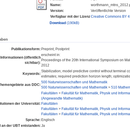
Name:
worthmann_mtns_2012.
Version:
Veröffentlichte Version
Verfügbar mit der Lizenz
Creative Commons BY 4
Download
(190kB)
aben
Publikationsform:
Preprint, Postprint
erscheint in:
 Informationen (öffentlich
Proceedings of the 20th International Symposium on Ma
sichtbar):
2012
Stabilization; model predictive control without terminal 
Keywords:
estimates; required prediction horizon length; optimizati
500 Naturwissenschaften und Mathematik
Themengebiete aus DDC:
500 Naturwissenschaften und Mathematik
>
510 Mathem
Fakultäten
>
Fakultät für Mathematik, Physik und Informa
(Angewandte Mathematik)
itutionen der Universität:
Fakultäten
Fakultäten
>
Fakultät für Mathematik, Physik und Informa
Fakultäten
>
Fakultät für Mathematik, Physik und Informa
Sprache:
Englisch
el an der UBT entstanden:
Ja