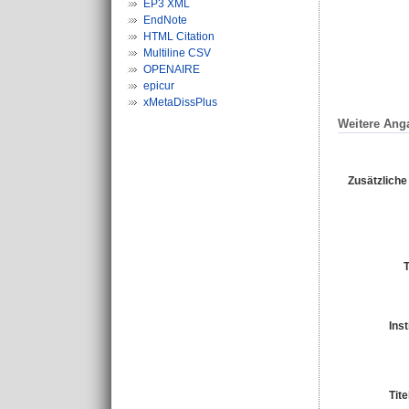
EP3 XML
EndNote
HTML Citation
Multiline CSV
OPENAIRE
epicur
xMetaDissPlus
Weitere Ang
Zusätzliche
Inst
Tit