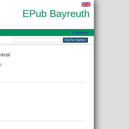
EPub Bayreuth
Anmelden
ntrol
57