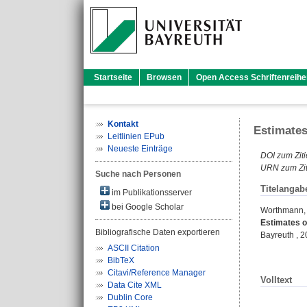
Startseite
Browsen
Open Access Schriftenreihe
Kontakt
Estimates
Leitlinien EPub
Neueste Einträge
DOI zum Ziti
URN zum Zit
Suche nach Personen
Titelangab
im Publikationsserver
bei Google Scholar
Worthmann, 
Estimates on
Bibliografische Daten exportieren
Bayreuth , 
ASCII Citation
BibTeX
Citavi/Reference Manager
Volltext
Data Cite XML
Dublin Core