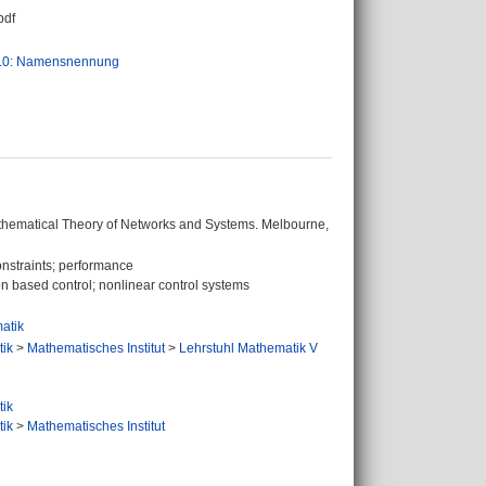
pdf
.0: Namensnennung
thematical Theory of Networks and Systems. Melbourne,
constraints; performance
on based control; nonlinear control systems
atik
tik
>
Mathematisches Institut
>
Lehrstuhl Mathematik V
tik
tik
>
Mathematisches Institut