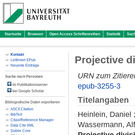
Startseite
Browsen
Open Access Schriftenreihen
Statistik
Suc
Kontakt
Projective d
Leitlinien EPub
Neueste Einträge
URN zum Zitiere
Suche nach Personen
epub-3255-3
im Publikationsserver
bei Google Scholar
Titelangaben
Bibliografische Daten exportieren
ASCII Citation
Heinlein, Daniel
BibTeX
Citavi/Reference Manager
Wassermann, Alf
Data Cite XML
Dublin Core
Projective divis