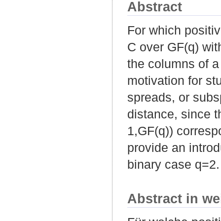
Abstract
For which positiv
C over GF(q) wit
the columns of a 
motivation for st
spreads, or subs
distance, since th
1,GF(q)) correspo
provide an introd
binary case q=2.
Abstract in we