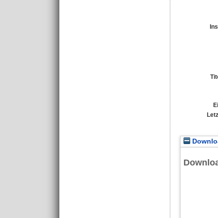
Ins
Ti
E
Let
Downloa
Downlo