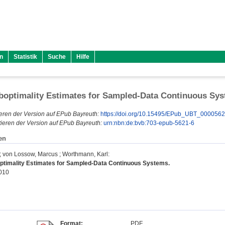
n
Statistik
Suche
Hilfe
optimality Estimates for Sampled-Data Continuous Sy
eren der Version auf EPub Bayreuth:
https://doi.org/10.15495/EPub_UBT_000056
ieren der Version auf EPub Bayreuth:
urn:nbn:de:bvb:703-epub-5621-6
en
;
von Lossow, Marcus
;
Worthmann, Karl
:
timality Estimates for Sampled-Data Continuous Systems.
2010
Format:
PDF