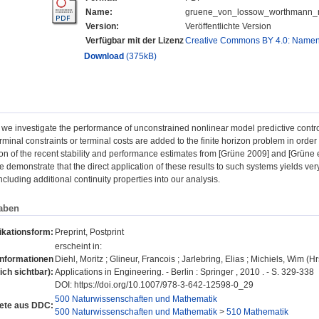
Name:
gruene_von_lossow_worthmann_n
Version:
Veröffentlichte Version
Verfügbar mit der Lizenz
Creative Commons BY 4.0: Name
Download
(375kB)
r we investigate the performance of unconstrained nonlinear model predictive cont
rminal constraints or terminal costs are added to the finite horizon problem in order t
ion of the recent stability and performance estimates from [Grüne 2009] and [Grüne e
 demonstrate that the direct application of these results to such systems yields ve
ncluding additional continuity properties into our analysis.
aben
ikationsform:
Preprint, Postprint
erscheint in:
Informationen
Diehl, Moritz ; Glineur, Francois ; Jarlebring, Elias ; Michiels, Wim (
lich sichtbar):
Applications in Engineering. - Berlin : Springer , 2010 . - S. 329-338
DOI: https://doi.org/10.1007/978-3-642-12598-0_29
500 Naturwissenschaften und Mathematik
ete aus DDC:
500 Naturwissenschaften und Mathematik
>
510 Mathematik