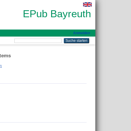
EPub Bayreuth
Anmelden
stems
21