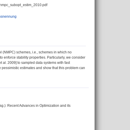
mpc_subopt_estim_2010.pdf
nsnennung
rol (NMPC) schemes, i.e., schemes in which no
o enforce stability properties. Particularly, we consider
t al. 2009] to sampled data systems with fast
ry pessimistic estimates and show that this problem can
Hrsg.): Recent Advances in Optimization and its