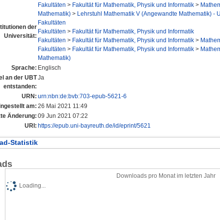
Fakultäten
>
Fakultät für Mathematik, Physik und Informatik
>
Mathema
Mathematik)
>
Lehrstuhl Mathematik V (Angewandte Mathematik) - Un
Fakultäten
titutionen der
Fakultäten
>
Fakultät für Mathematik, Physik und Informatik
Universität:
Fakultäten
>
Fakultät für Mathematik, Physik und Informatik
>
Mathema
Fakultäten
>
Fakultät für Mathematik, Physik und Informatik
>
Mathema
Mathematik)
Sprache:
Englisch
tel an der UBT
Ja
entstanden:
URN:
urn:nbn:de:bvb:703-epub-5621-6
ingestellt am:
26 Mai 2021 11:49
zte Änderung:
09 Jun 2021 07:22
URI:
https://epub.uni-bayreuth.de/id/eprint/5621
d-Statistik
ads
Downloads pro Monat im letzten Jahr
Loading...