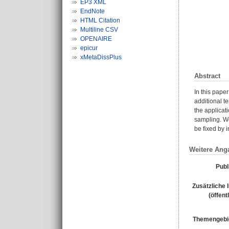
EP3 XML
EndNote
HTML Citation
Multiline CSV
OPENAIRE
epicur
xMetaDissPlus
Abstract
In this pape
additional te
the applicat
sampling. We
be fixed by i
Weitere Ang
Publ
Zusätzliche 
(öffent
Themengebi