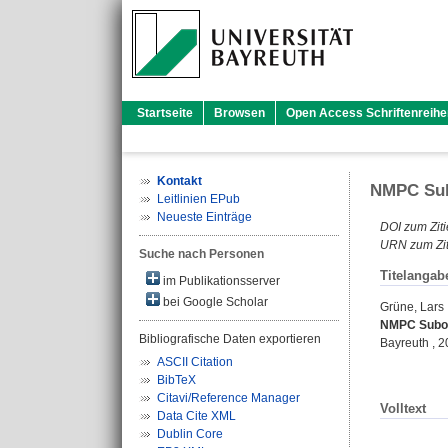
Startseite
Browsen
Open Access Schriftenreihe
Kontakt
NMPC Sub
Leitlinien EPub
Neueste Einträge
DOI zum Ziti
URN zum Zit
Suche nach Personen
Titelangab
im Publikationsserver
bei Google Scholar
Grüne, Lars
NMPC Subop
Bibliografische Daten exportieren
Bayreuth , 
ASCII Citation
BibTeX
Citavi/Reference Manager
Volltext
Data Cite XML
Dublin Core