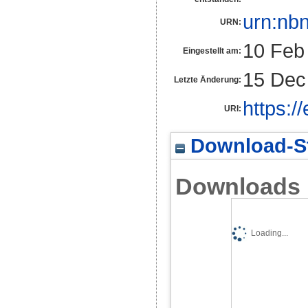
urn:nb
URN:
10 Feb
Eingestellt am:
15 Dec
Letzte Änderung:
https:/
URI:
Download-St
Downloads
Loading...