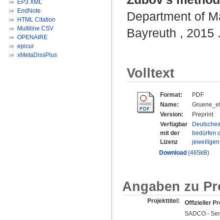
EP3 XML
EndNote
Department of Ma
HTML Citation
Multiline CSV
Bayreuth , 2015 .
OPENAIRE
epicur
xMetaDissPlus
Volltext
Format:
PDF
Name:
Gruene_et
Version:
Preprint
Verfügbar
Deutsches
mit der
bedürfen d
Lizenz
jeweilige
Download
(465kB)
Angaben zu Pr
Projekttitel:
Offizieller Pr
SADCO - Sensi