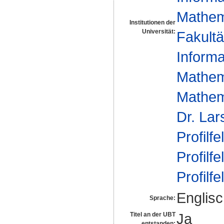
Mathem
Institutionen der
Universität:
Fakultä
Informa
Mathem
Mathem
Dr. La
Profilfe
Profilfe
Profilfe
Englis
Sprache:
Ja
Titel an der UBT
entstanden: