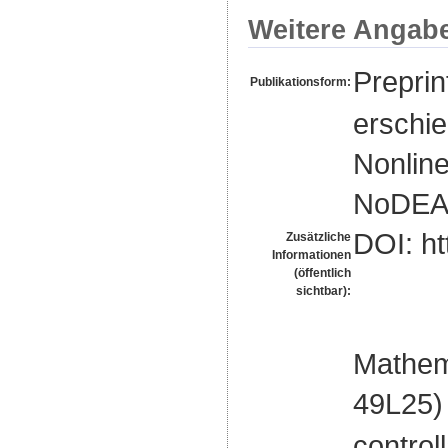
Weitere Angab
Preprin
Publikationsform:
erschie
Nonline
NoDEA. 
DOI: ht
Zusätzliche
Informationen
(öffentlich
sichtbar):
Mathem
49L25)
control