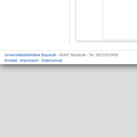
Universitätsbibliothek Bayreuth
- 95447 Bayreuth - Tel. 0921/553450
Kontakt
-
Impressum
-
Datenschutz