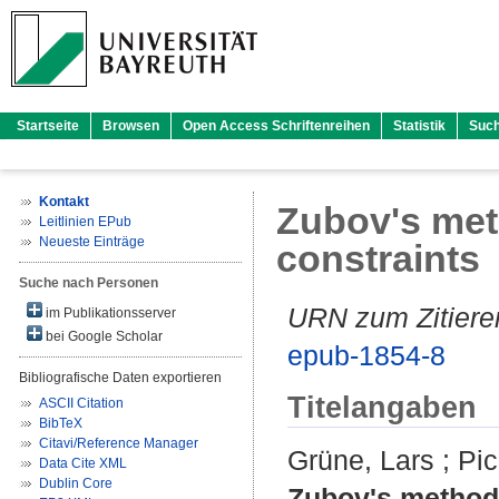
Startseite
Browsen
Open Access Schriftenreihen
Statistik
Suc
Kontakt
Zubov's meth
Leitlinien EPub
Neueste Einträge
constraints
Suche nach Personen
URN zum Zitiere
im Publikationsserver
bei Google Scholar
epub-1854-8
Bibliografische Daten exportieren
Titelangaben
ASCII Citation
BibTeX
Citavi/Reference Manager
Grüne, Lars
;
Pic
Data Cite XML
Dublin Core
Zubov's method f