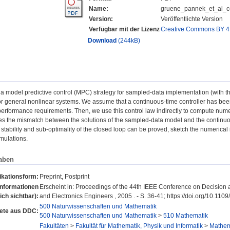
Name:
gruene_pannek_et_al_c
Version:
Veröffentlichte Version
Verfügbar mit der Lizenz
Creative Commons BY 4
Download
(244kB)
 model predictive control (MPC) strategy for sampled-data implementation (with t
for general nonlinear systems. We assume that a continuous-time controller has be
l performance requirements. Then, we use this control law indirectly to compute num
es the mismatch between the solutions of the sampled-data model and the continu
stability and sub-optimality of the closed loop can be proved, sketch the numerical 
mulations.
aben
ikationsform:
Preprint, Postprint
Informationen
Erscheint in: Proceedings of the 44th IEEE Conference on Decision and
lich sichtbar):
and Electronics Engineers , 2005 . - S. 36-41; https://doi.org/10.1
500 Naturwissenschaften und Mathematik
ete aus DDC:
500 Naturwissenschaften und Mathematik
>
510 Mathematik
Fakultäten
>
Fakultät für Mathematik, Physik und Informatik
>
Mathema