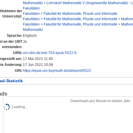
Mathematik)
>
Lehrstuhl Mathematik V (Angewandte Mathematik) - Un
Fakultäten
titutionen der
Fakultäten
>
Fakultät für Mathematik, Physik und Informatik
Universität:
Fakultäten
>
Fakultät für Mathematik, Physik und Informatik
>
Mathema
Fakultäten
>
Fakultät für Mathematik, Physik und Informatik
>
Mathema
Mathematik)
Sprache:
Englisch
tel an der UBT
Ja
entstanden:
URN:
urn:nbn:de:bvb:703-epub-5522-6
ingestellt am:
17 Mai 2021 11:40
zte Änderung:
17 Jun 2021 10:08
URI:
https://epub.uni-bayreuth.de/id/eprint/5522
d-Statistik
ads
Downloads pro Monat im letzten Jahr
Loading...