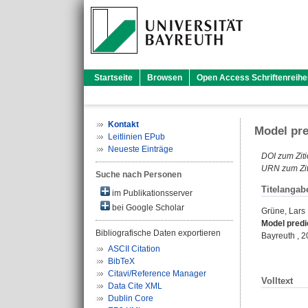
Startseite
Browsen
Open Access Schriftenreihe
Kontakt
Model pre
Leitlinien EPub
Neueste Einträge
DOI zum Ziti
URN zum Zit
Suche nach Personen
Titelangab
im Publikationsserver
bei Google Scholar
Grüne, Lars
Model predi
Bibliografische Daten exportieren
Bayreuth , 
ASCII Citation
BibTeX
Citavi/Reference Manager
Volltext
Data Cite XML
Dublin Core