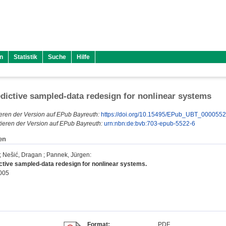
n
Statistik
Suche
Hilfe
dictive sampled-data redesign for nonlinear systems
eren der Version auf EPub Bayreuth:
https://doi.org/10.15495/EPub_UBT_000055
ieren der Version auf EPub Bayreuth:
urn:nbn:de:bvb:703-epub-5522-6
en
;
Nešić, Dragan
;
Pannek, Jürgen
:
ctive sampled-data redesign for nonlinear systems.
2005
Format:
PDF