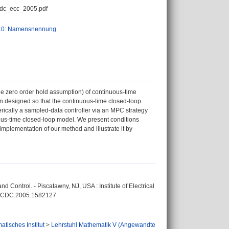
dc_ecc_2005.pdf
.0: Namensnennung
he zero order hold assumption) of continuous-time
en designed so that the continuous-time closed-loop
erically a sampled-data controller via an MPC strategy
ous-time closed-loop model. We present conditions
implementation of our method and illustrate it by
 Control. - Piscatawny, NJ, USA : Institute of Electrical
109/CDC.2005.1582127
tisches Institut
>
Lehrstuhl Mathematik V (Angewandte