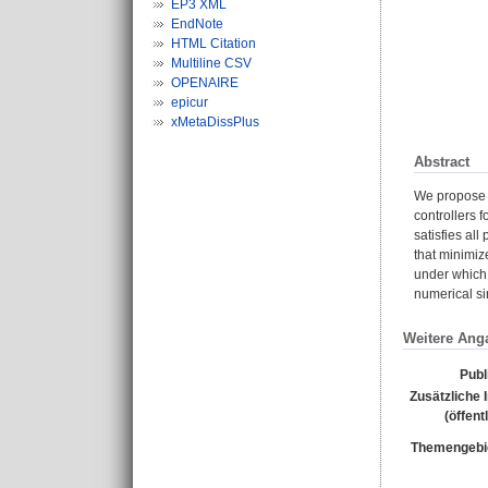
EP3 XML
EndNote
HTML Citation
Multiline CSV
OPENAIRE
epicur
xMetaDissPlus
Abstract
We propose a
controllers 
satisfies al
that minimiz
under which 
numerical si
Weitere Ang
Publ
Zusätzliche 
(öffent
Themengebi