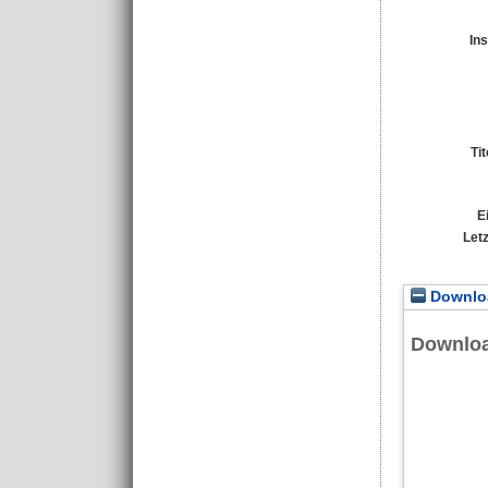
Ins
Ti
E
Let
Downloa
Downlo