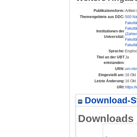
Publikationsform:
Artikel 
Themengebiete aus DDC:
500 Na
Fakult
Fakult
Institutionen der
(Zahle
Universität:
Fakult
Fakult
Sprache:
Englis
Titel an der UBT
Ja
entstanden:
URN:
urn:nb
Eingestellt am:
16 Okt
Letzte Änderung:
16 Okt
URI:
https:/
Download-St
Downloads