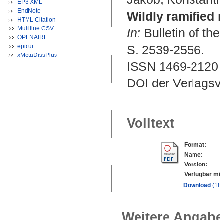
EP3 XML
EndNote
Wildly ramified 
HTML Citation
Multiline CSV
In:
Bulletin of th
OPENAIRE
epicur
S. 2539-2556.
xMetaDissPlus
ISSN 1469-2120
DOI der Verlags
Volltext
Format:
Name:
Version:
Verfügbar mi
Download
(1
Weitere Angab