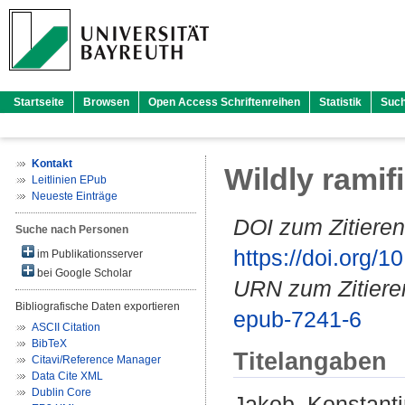
Startseite
Browsen
Open Access Schriftenreihen
Statistik
Suc
Kontakt
Wildly ramif
Leitlinien EPub
Neueste Einträge
DOI zum Zitieren
Suche nach Personen
https://doi.org
im Publikationsserver
bei Google Scholar
URN zum Zitiere
Bibliografische Daten exportieren
epub-7241-6
ASCII Citation
BibTeX
Titelangaben
Citavi/Reference Manager
Data Cite XML
Dublin Core
Jakob, Konstant