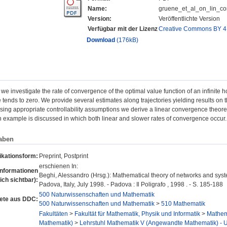
Name:
gruene_et_al_on_lin_c
Version:
Veröffentlichte Version
Verfügbar mit der Lizenz
Creative Commons BY 4
Download
(176kB)
r we investigate the rate of convergence of the optimal value function of an infinite
e tends to zero. We provide several estimates along trajectories yielding results on
Using appropriate controllability assumptions we derive a linear convergence theorem
 example is discussed in which both linear and slower rates of convergence occur.
aben
ikationsform:
Preprint, Postprint
erschienen In:
Informationen
Beghi, Alessandro (Hrsg.): Mathematical theory of networks and sy
lich sichtbar):
Padova, Italy, July 1998. - Padova : Il Poligrafo , 1998 . - S. 185-188
500 Naturwissenschaften und Mathematik
ete aus DDC:
500 Naturwissenschaften und Mathematik
>
510 Mathematik
Fakultäten
>
Fakultät für Mathematik, Physik und Informatik
>
Mathema
Mathematik)
>
Lehrstuhl Mathematik V (Angewandte Mathematik) - Un