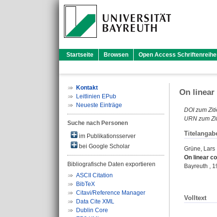
Startseite
Browsen
Open Access Schriftenreihe
Kontakt
On linear
Leitlinien EPub
Neueste Einträge
DOI zum Ziti
URN zum Zit
Suche nach Personen
Titelangab
im Publikationsserver
bei Google Scholar
Grüne, Lars
On linear c
Bibliografische Daten exportieren
Bayreuth , 
ASCII Citation
BibTeX
Citavi/Reference Manager
Volltext
Data Cite XML
Dublin Core