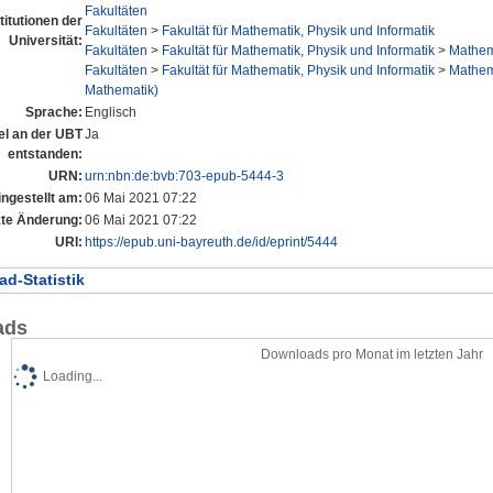
Fakultäten
titutionen der
Fakultäten
>
Fakultät für Mathematik, Physik und Informatik
Universität:
Fakultäten
>
Fakultät für Mathematik, Physik und Informatik
>
Mathema
Fakultäten
>
Fakultät für Mathematik, Physik und Informatik
>
Mathema
Mathematik)
Sprache:
Englisch
tel an der UBT
Ja
entstanden:
URN:
urn:nbn:de:bvb:703-epub-5444-3
ingestellt am:
06 Mai 2021 07:22
zte Änderung:
06 Mai 2021 07:22
URI:
https://epub.uni-bayreuth.de/id/eprint/5444
d-Statistik
ads
Downloads pro Monat im letzten Jahr
Loading...