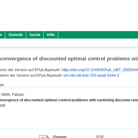
n
Statistik
Suche
Hilfe
 convergence of discounted optimal control problems wit
eren der Version auf EPub Bayreuth:
https://doi.org/10.15495/EPub_UBT_000054
ieren der Version auf EPub Bayreuth:
urn:nbn:de:bvb:703-epub-5444-3
en
;
Wirth, Fabian
:
onvergence of discounted optimal control problems with vanishing discount rate
1998
Format:
PDF