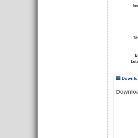
Ins
Ti
E
Let
Downloa
Downlo