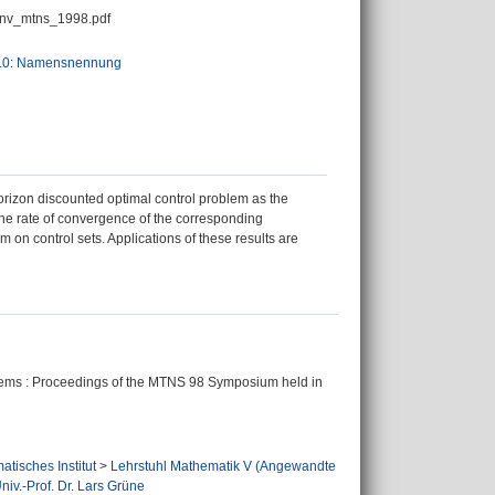
onv_mtns_1998.pdf
.0: Namensnennung
 horizon discounted optimal control problem as the
 the rate of convergence of the corresponding
 on control sets. Applications of these results are
stems : Proceedings of the MTNS 98 Symposium held in
tisches Institut
>
Lehrstuhl Mathematik V (Angewandte
iv.-Prof. Dr. Lars Grüne