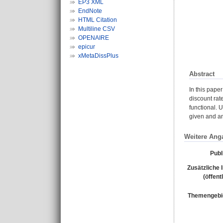
EP3 XML
EndNote
HTML Citation
Multiline CSV
OPENAIRE
epicur
xMetaDissPlus
Abstract
In this pape
discount rat
functional. 
given and an
Weitere Ang
Publ
Zusätzliche 
(öffent
Themengebi