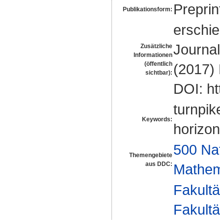
Preprin
Publikationsform:
erschie
Journal
Zusätzliche
Informationen
(öffentlich
(2017) 
sichtbar):
DOI: ht
turnpike
Keywords:
horizon
500 Na
Themengebiete
aus DDC:
Mathem
Fakultä
Fakultä