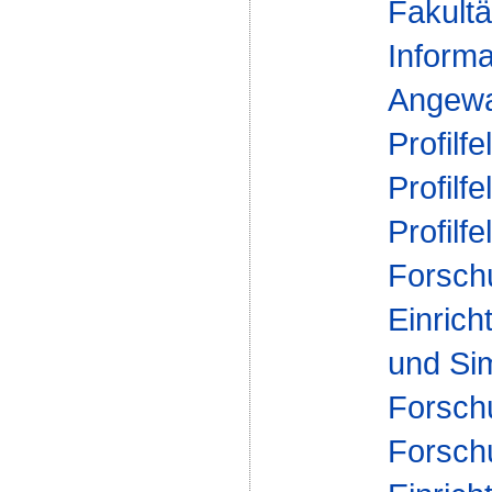
Fakultä
Informa
Angewa
Profilfe
Profilfe
Profilfe
Forsch
Einrich
und Si
Forsch
Forsch