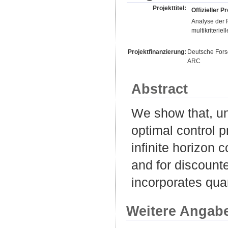
Projekttitel:
Offizieller Pr
Analyse der R
multikriterie
Projektfinanzierung:
Deutsche For
ARC
Abstract
We show that, und
optimal control pr
infinite horizon 
and for discount
incorporates qua
Weitere Angab