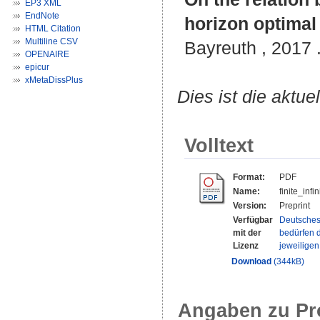
EP3 XML
EndNote
horizon optimal
HTML Citation
Multiline CSV
Bayreuth , 2017 .
OPENAIRE
epicur
xMetaDissPlus
Dies ist die aktue
Volltext
Format:
PDF
Name:
finite_inf
Version:
Preprint
Verfügbar
Deutsches
mit der
bedürfen d
Lizenz
jeweilige
Download
(344kB)
Angaben zu Pr