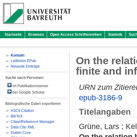
Startseite
Browsen
Open Access Schriftenreihen
Statistik
Suc
Kontakt
On the relat
Leitlinien EPub
Neueste Einträge
finite and i
Suche nach Personen
URN zum Zitiere
im Publikationsserver
bei Google Scholar
epub-3186-9
Bibliografische Daten exportieren
Titelangaben
ASCII Citation
BibTeX
Citavi/Reference Manager
Grüne, Lars
;
Kel
Data Cite XML
Dublin Core
On the relation 