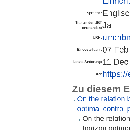
Einrich
Englis
Sprache:
Ja
Titel an der UBT
entstanden:
urn:nb
URN:
07 Feb
Eingestellt am:
11 Dec
Letzte Änderung:
https:/
URI:
Zu diesem E
On the relation b
optimal control
On the relation
horizon optima