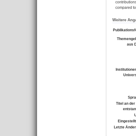
contribution
compared to 
Weitere Ang
Publikations
Themengeb
aus 
Institutione
Univers
Spra
Titel an de
entsta
Eingestell
Letzte Ände