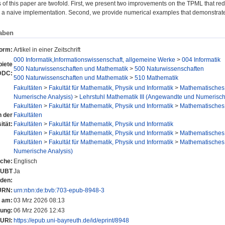
s of this paper are twofold. First, we present two improvements on the TPML that re
a naive implementation. Second, we provide numerical examples that demonstrate 
aben
form:
Artikel in einer Zeitschrift
000 Informatik,Informationswissenschaft, allgemeine Werke
>
004 Informatik
iete
500 Naturwissenschaften und Mathematik
>
500 Naturwissenschaften
DDC:
500 Naturwissenschaften und Mathematik
>
510 Mathematik
Fakultäten
>
Fakultät für Mathematik, Physik und Informatik
>
Mathematisches I
Numerische Analysis)
>
Lehrstuhl Mathematik III (Angewandte und Numerische
Fakultäten
>
Fakultät für Mathematik, Physik und Informatik
>
Mathematisches I
n der
Fakultäten
ität:
Fakultäten
>
Fakultät für Mathematik, Physik und Informatik
Fakultäten
>
Fakultät für Mathematik, Physik und Informatik
>
Mathematisches I
Fakultäten
>
Fakultät für Mathematik, Physik und Informatik
>
Mathematisches I
Numerische Analysis)
che:
Englisch
r UBT
Ja
nden:
URN:
urn:nbn:de:bvb:703-epub-8948-3
t am:
03 Mrz 2026 08:13
rung:
06 Mrz 2026 12:43
URI:
https://epub.uni-bayreuth.de/id/eprint/8948