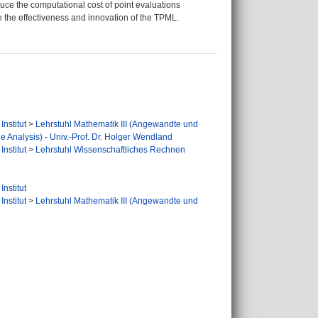
duce the computational cost of point evaluations
the effectiveness and innovation of the TPML.
nstitut
>
Lehrstuhl Mathematik III (Angewandte und
 Analysis) - Univ.-Prof. Dr. Holger Wendland
nstitut
>
Lehrstuhl Wissenschaftliches Rechnen
nstitut
nstitut
>
Lehrstuhl Mathematik III (Angewandte und