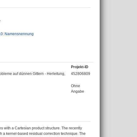
f
.0: Namensnennung
Projekt-ID
bleme auf dünnen Gittern - Herleitung,
452806809
Ohne
Angabe
s with a Cartesian product structure. The recently
 a kernel-based residual correction technique. The