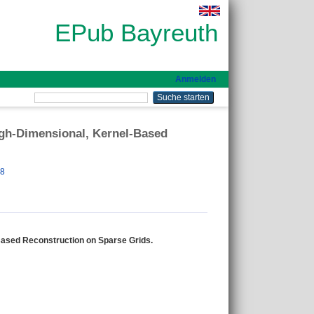
EPub Bayreuth
Anmelden
igh-Dimensional, Kernel-Based
48
Based Reconstruction on Sparse Grids.