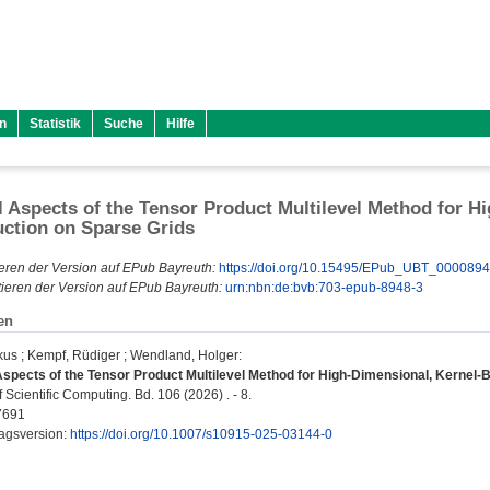
n
Statistik
Suche
Hilfe
 Aspects of the Tensor Product Multilevel Method for H
ction on Sparse Grids
eren der Version auf EPub Bayreuth:
https://doi.org/10.15495/EPub_UBT_000089
ieren der Version auf EPub Bayreuth:
urn:nbn:de:bvb:703-epub-8948-3
en
kus
;
Kempf, Rüdiger
;
Wendland, Holger
:
spects of the Tensor Product Multilevel Method for High-Dimensional, Kernel-
 Scientific Computing. Bd. 106 (2026) . - 8.
7691
lagsversion:
https://doi.org/10.1007/s10915-025-03144-0