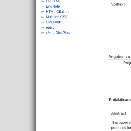
EP3 XML
Volltext
EndNote
HTML Citation
Multiline CSV
OPENAIRE
epicur
xMetaDissPlus
Angaben zu 
Proje
Projektfinanz
Abstract
This paper i
proposed ten