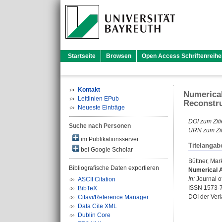
Startseite
Browsen
Open Access Schriftenreihe
Kontakt
Numerical
Leitlinien EPub
Reconstru
Neueste Einträge
DOI zum Ziti
Suche nach Personen
URN zum Zit
im Publikationsserver
Titelangab
bei Google Scholar
Büttner, Mar
Bibliografische Daten exportieren
Numerical A
In:
Journal of
ASCII Citation
ISSN 1573-
BibTeX
DOI der Ver
Citavi/Reference Manager
Data Cite XML
Dublin Core