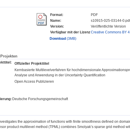
Format:
PDF
Name:
s10915-025-03144-0.pd
Version:
Veröffentlichte Version
Verfügbar mit der Lizenz
Creative Commons BY 4
Download
(3MB)
Projekten
kttitel:
Offizieller Projekttitel
Kernbasierte Multilevelverfahren für hochdimensionale Approximationspro
Analyse und Anwendung in der Uncertainty Quantification
Open Access Publizieren
ierung:
Deutsche Forschungsgemeinschaft
nvestigates the approximation of functions with finite smoothness defined on domain
sor product multilevel method (TPML) combines Smolyak’s sparse grid method with