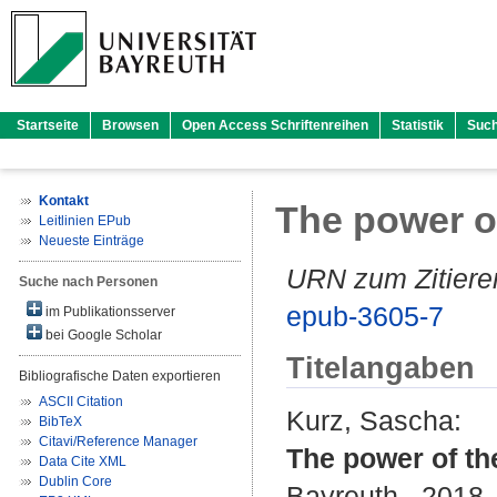
Startseite
Browsen
Open Access Schriftenreihen
Statistik
Suc
Kontakt
The power of
Leitlinien EPub
Neueste Einträge
URN zum Zitiere
Suche nach Personen
epub-3605-7
im Publikationsserver
bei Google Scholar
Titelangaben
Bibliografische Daten exportieren
ASCII Citation
Kurz, Sascha
:
BibTeX
Citavi/Reference Manager
The power of the
Data Cite XML
Dublin Core
Bayreuth , 2018 .