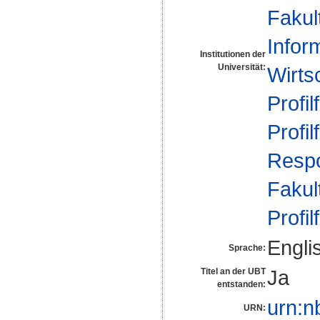
Fakul
Infor
Institutionen der
Universität:
Wirts
Profil
Profil
Respo
Fakul
Profil
Engli
Sprache:
Ja
Titel an der UBT
entstanden:
urn:n
URN: