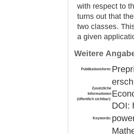
with respect to t
turns out that th
two classes. Thi
a given applicati
Weitere Angab
Prepri
Publikationsform:
ersch
Zusätzliche
Econo
Informationen
(öffentlich sichtbar):
DOI: 
powe
Keywords:
Mathe