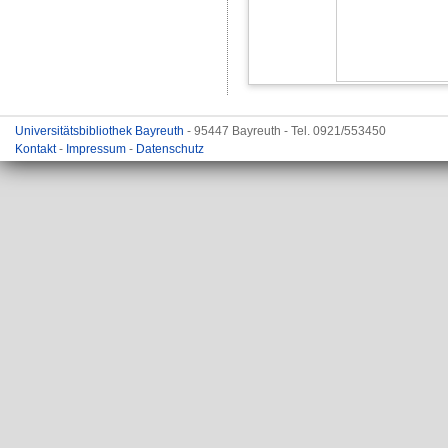
Universitätsbibliothek Bayreuth
- 95447 Bayreuth - Tel. 0921/553450
Kontakt
-
Impressum
-
Datenschutz