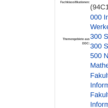
Fachklassifikationen:
(94C
000 I
Werk
300 S
Themengebiete aus
DDC:
300 S
500 N
Math
Fakul
Infor
Fakul
Infor