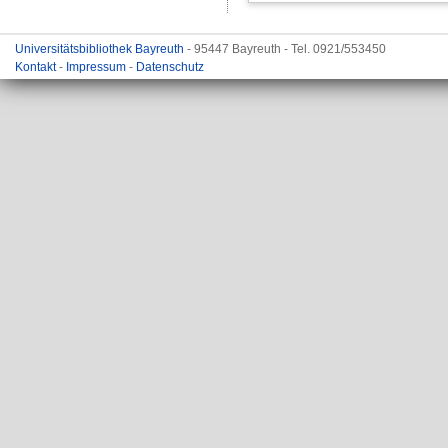
Universitätsbibliothek Bayreuth
- 95447 Bayreuth - Tel. 0921/553450
Kontakt
-
Impressum
-
Datenschutz