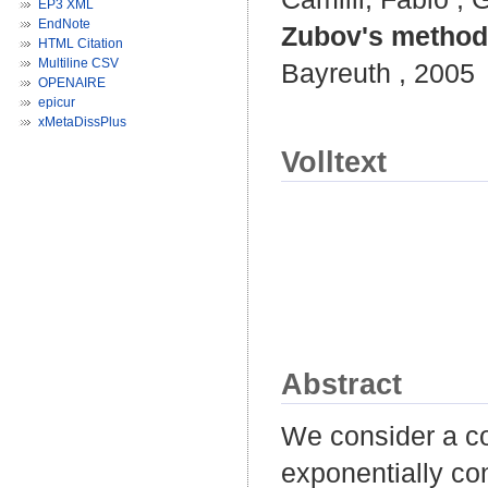
EP3 XML
EndNote
Zubov's method 
HTML Citation
Multiline CSV
Bayreuth , 2005
OPENAIRE
epicur
xMetaDissPlus
Volltext
Abstract
We consider a co
exponentially con