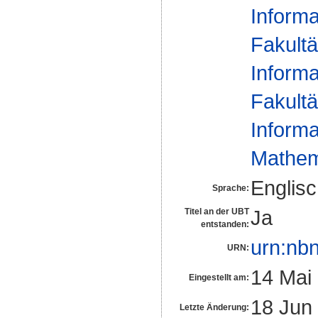
Informa
Fakultä
Informa
Fakultä
Informa
Mathem
Englis
Sprache:
Ja
Titel an der UBT
entstanden:
urn:nb
URN:
14 Mai
Eingestellt am:
18 Jun
Letzte Änderung: