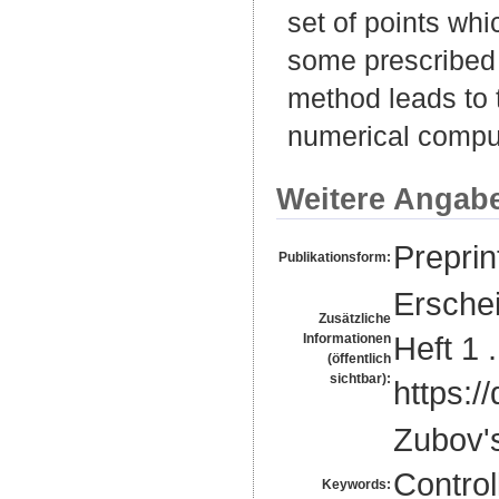
set of points whi
some prescribed 
method leads to 
numerical compu
Weitere Angab
Preprin
Publikationsform:
Erschei
Zusätzliche
Heft 1 
Informationen
(öffentlich
sichtbar):
https:
Zubov's
Controll
Keywords: