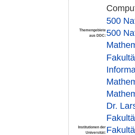
Comput
500 Na
500 Na
Themengebiete
aus DDC:
Mathem
Fakultä
Informa
Mathem
Mathem
Dr. La
Fakultä
Fakultä
Institutionen der
Universität: