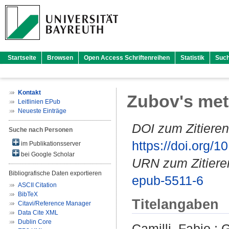
Startseite
Browsen
Open Access Schriftenreihen
Statistik
Suc
Kontakt
Zubov's met
Leitlinien EPub
Neueste Einträge
DOI zum Zitieren
Suche nach Personen
https://doi.org
im Publikationsserver
bei Google Scholar
URN zum Zitiere
Bibliografische Daten exportieren
epub-5511-6
ASCII Citation
BibTeX
Titelangaben
Citavi/Reference Manager
Data Cite XML
Dublin Core
Camilli, Fabio
;
G