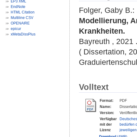
EP3 XML
EndNote
Folger, Gaby B.
:
HTML Citation
Multiline CSV
Modellierung, A
OPENAIRE
epicur
Krankheiten.
xMetaDissPlus
Bayreuth , 2021 .
( Dissertation, 2
Graduiertenschu
Volltext
Format:
PDF
Name:
Dissertati
Version:
Veröffentl
Verfügbar
Deutsches
mit der
bedürfen d
Lizenz
jeweilige
Download
(4MB)