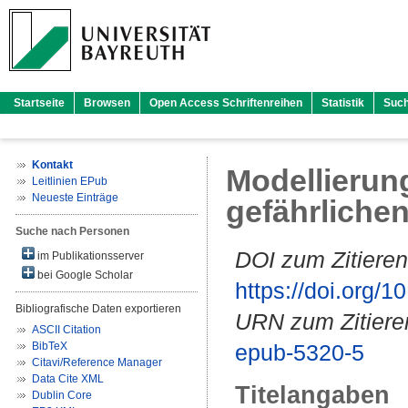
Startseite
Browsen
Open Access Schriftenreihen
Statistik
Suc
Kontakt
Modellierun
Leitlinien EPub
Neueste Einträge
gefährliche
Suche nach Personen
DOI zum Zitieren
im Publikationsserver
bei Google Scholar
https://doi.org
Bibliografische Daten exportieren
URN zum Zitiere
ASCII Citation
BibTeX
epub-5320-5
Citavi/Reference Manager
Data Cite XML
Titelangaben
Dublin Core