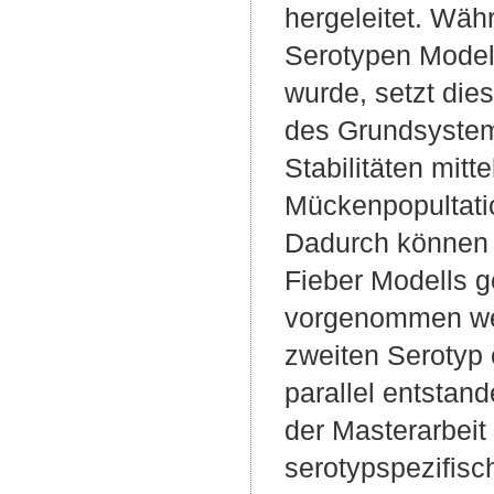
hergeleitet. Wäh
Serotypen Modell
wurde, setzt die
des Grundsystem
Stabilitäten mit
Mückenpopultati
Dadurch können 
Fieber Modells g
vorgenommen werd
zweiten Serotyp e
parallel entstand
der Masterarbeit
serotypspezifisc