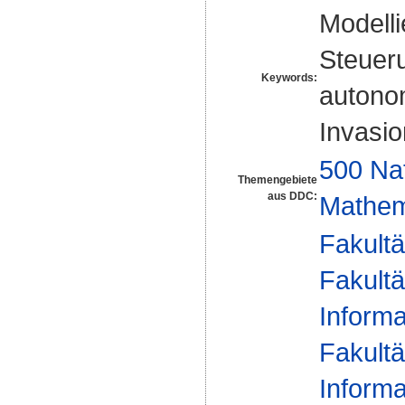
Modelli
Steueru
Keywords:
autono
Invasi
500 Na
Themengebiete
aus DDC:
Mathem
Fakultä
Fakultä
Informa
Fakultä
Informa