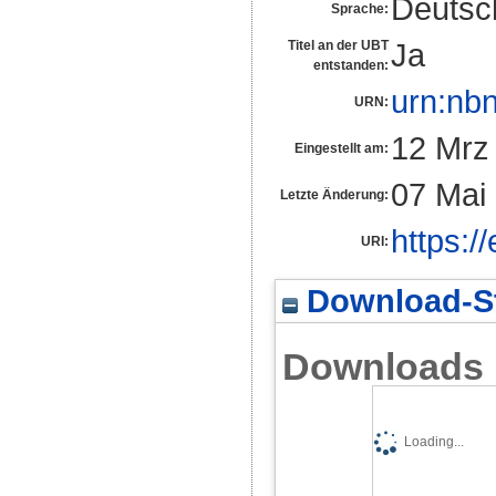
Deutsc
Sprache:
Ja
Titel an der UBT
entstanden:
urn:nb
URN:
12 Mrz
Eingestellt am:
07 Mai
Letzte Änderung:
https:/
URI:
Download-St
Downloads
Loading...