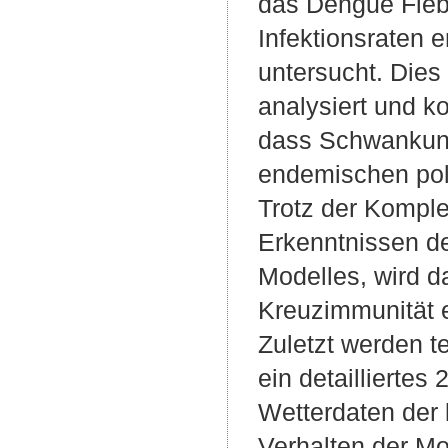
das Dengue Fieb
Infektionsraten 
untersucht. Dies
analysiert und ko
dass Schwankungs
endemischen pol
Trotz der Komple
Erkenntnissen d
Modelles, wird d
Kreuzimmunität e
Zuletzt werden t
ein detaillierte
Wetterdaten der 
Verhalten der Mo