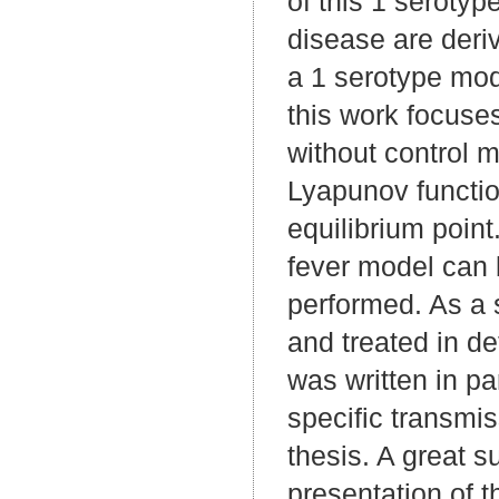
of this 1 seroty
disease are deriv
a 1 serotype mod
this work focuse
without control 
Lyapunov functio
equilibrium point
fever model can 
performed. As a 
and treated in de
was written in pa
specific transmi
thesis. A great su
presentation of t