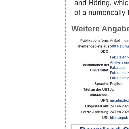
and Höring, which
of a numerically 
Weitere Angab
Publikationsform:
Artikel in ei
Themengebiete aus
500 Naturwi
DDC:
Fakultäten
Analysis und
Institutionen der
Fakultäten
Universität:
Fakultäten
Fakultäten
Sprache:
Englisch
Titel an der UBT
Ja
entstanden:
URN:
urn:nbn:de
Eingestellt am:
24 Feb 202
Letzte Änderung:
24 Feb 202
URI:
https://epub