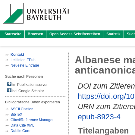
Startseite
Browsen
Open Access Schriftenreihen
Statistik
Suc
Kontakt
Albanese ma
Leitlinien EPub
Neueste Einträge
anticanonic
Suche nach Personen
DOI zum Zitieren
im Publikationsserver
bei Google Scholar
https://doi.org
Bibliografische Daten exportieren
URN zum Zitiere
ASCII Citation
BibTeX
epub-8923-4
Citavi/Reference Manager
Data Cite XML
Titelangaben
Dublin Core