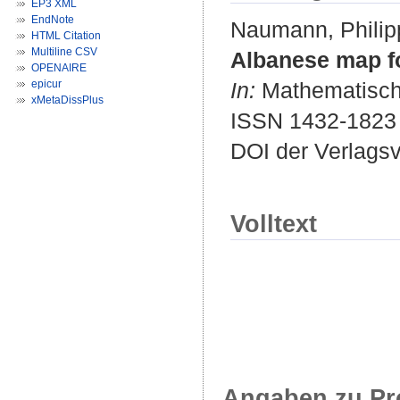
EP3 XML
EndNote
Naumann, Philip
HTML Citation
Multiline CSV
Albanese map fo
OPENAIRE
epicur
In:
Mathematische 
xMetaDissPlus
ISSN 1432-1823
DOI der Verlags
Volltext
Angaben zu Pr