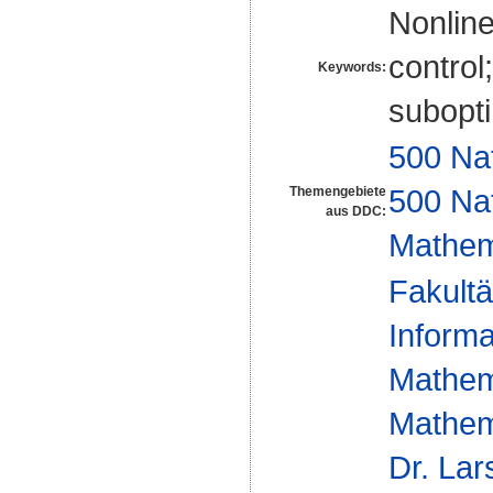
Nonline
control;
Keywords:
subopti
500 Na
500 Na
Themengebiete
aus DDC:
Mathem
Fakultä
Informa
Mathem
Mathem
Dr. La