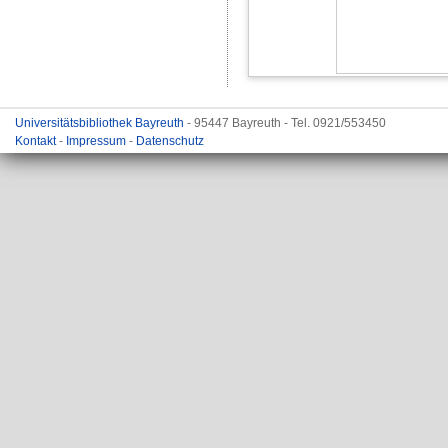
Universitätsbibliothek Bayreuth
- 95447 Bayreuth - Tel. 0921/553450
Kontakt
-
Impressum
-
Datenschutz