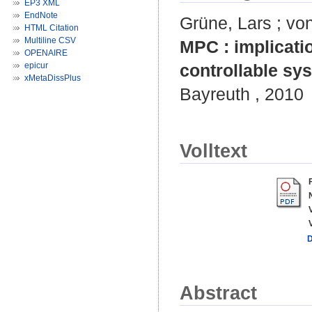
EP3 XML
EndNote
Grüne, Lars
;
vo
HTML Citation
Multiline CSV
MPC : implicati
OPENAIRE
epicur
controllable sy
xMetaDissPlus
Bayreuth , 2010
Volltext
Abstract