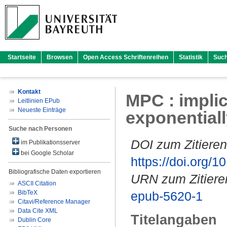
Startseite
Browsen
Open Access Schriftenreihen
Statistik
Suc
Kontakt
MPC : implic
Leitlinien EPub
Neueste Einträge
exponentiall
Suche nach Personen
DOI zum Zitieren
im Publikationsserver
bei Google Scholar
https://doi.org
Bibliografische Daten exportieren
URN zum Zitiere
ASCII Citation
BibTeX
epub-5620-1
Citavi/Reference Manager
Data Cite XML
Titelangaben
Dublin Core