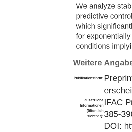
We analyze stabi
predictive contr
which significan
for exponentially
conditions implyin
Weitere Angab
Preprin
Publikationsform:
erschei
IFAC Pr
Zusätzliche
Informationen
(öffentlich
385-39
sichtbar):
DOI: ht