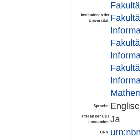
Fakultä
Fakultä
Institutionen der
Universität:
Informa
Fakultä
Informa
Fakultä
Informa
Mathem
Englis
Sprache:
Ja
Titel an der UBT
entstanden:
urn:nb
URN: