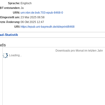
Sprache:
Englisch
UBT entstanden:
Ja
URN:
urn:nbn:de:bvb:703-epub-8468-0
Eingestellt am:
23 Mai 2025 06:58
etzte Änderung:
06 Okt 2025 12:47
URI:
https://epub.uni-bayreuth.de/id/eprint/8468
d-Statistik
ads
Downloads pro Monat im letzten Jahr
Loading...