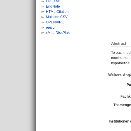
EP3 XML
EndNote
HTML Citation
Multiline CSV
OPENAIRE
epicur
xMetaDissPlus
Abstract
To each noda
maximum numb
hypothetical
Weitere Ang
Pu
Fachkl
Themengeb
Institutionen 