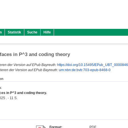
n
Statistik
Suche
Hilfe
faces in P^3 and coding theory
eren der Version auf EPub Bayreuth:
https://doi.org/10.15495/EPub_UBT_000084
ieren der Version auf EPub Bayreuth:
urn:nbn:de:bvb:703-epub-8468-0
en
a
:
ces in P^3 and coding theory.
25 . - 11 S.
Format:
PDF