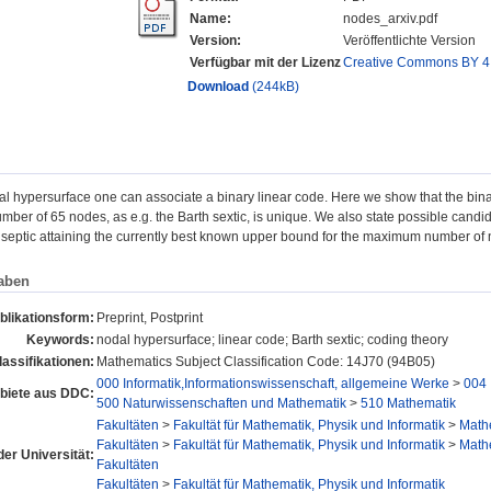
Name:
nodes_arxiv.pdf
Version:
Veröffentlichte Version
Verfügbar mit der Lizenz
Creative Commons BY 4
Download
(244kB)
l hypersurface one can associate a binary linear code. Here we show that the binar
er of 65 nodes, as e.g. the Barth sextic, is unique. We also state possible candid
 septic attaining the currently best known upper bound for the maximum number of
aben
blikationsform:
Preprint, Postprint
Keywords:
nodal hypersurface; linear code; Barth sextic; coding theory
assifikationen:
Mathematics Subject Classification Code: 14J70 (94B05)
000 Informatik,Informationswissenschaft, allgemeine Werke
>
004 
iete aus DDC:
500 Naturwissenschaften und Mathematik
>
510 Mathematik
Fakultäten
>
Fakultät für Mathematik, Physik und Informatik
>
Mathe
Fakultäten
>
Fakultät für Mathematik, Physik und Informatik
>
Mathe
der Universität:
Fakultäten
Fakultäten
>
Fakultät für Mathematik, Physik und Informatik