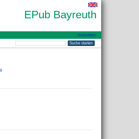
EPub Bayreuth
Anmelden
68