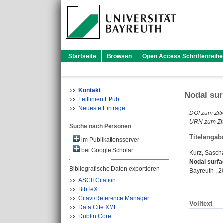
Startseite
Browsen
Open Access Schriftenreihe
Kontakt
Nodal sur
Leitlinien EPub
Neueste Einträge
DOI zum Ziti
URN zum Zit
Suche nach Personen
Titelangab
im Publikationsserver
bei Google Scholar
Kurz, Sasch
Nodal surfa
Bibliografische Daten exportieren
Bayreuth , 20
ASCII Citation
BibTeX
Citavi/Reference Manager
Volltext
Data Cite XML
Dublin Core