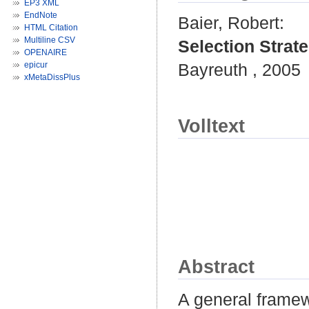
EP3 XML
EndNote
Baier, Robert
:
HTML Citation
Multiline CSV
Selection Strat
OPENAIRE
epicur
Bayreuth , 2005
xMetaDissPlus
Volltext
Abstract
A general framew