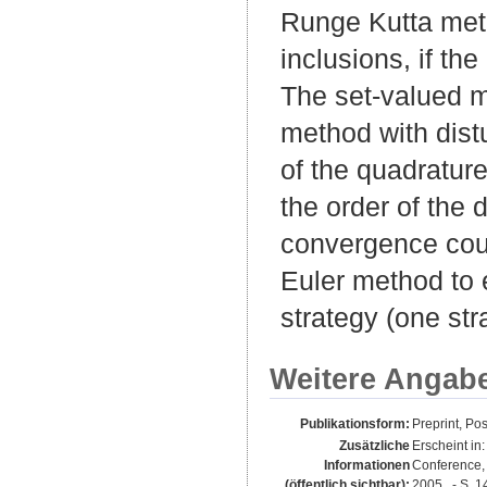
Runge Kutta metho
inclusions, if th
The set-valued m
method with dist
of the quadratur
the order of the 
convergence coul
Euler method to 
strategy (one st
Weitere Angab
Publikationsform:
Preprint, Pos
Zusätzliche
Erscheint in:
Informationen
Conference, 
(öffentlich sichtbar):
2005 . - S. 