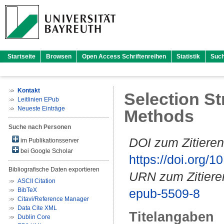
Startseite
Browsen
Open Access Schriftenreihen
Statistik
Suc
Kontakt
Selection St
Leitlinien EPub
Neueste Einträge
Methods
Suche nach Personen
DOI zum Zitieren
im Publikationsserver
bei Google Scholar
https://doi.org
Bibliografische Daten exportieren
URN zum Zitiere
ASCII Citation
BibTeX
epub-5509-8
Citavi/Reference Manager
Data Cite XML
Titelangaben
Dublin Core