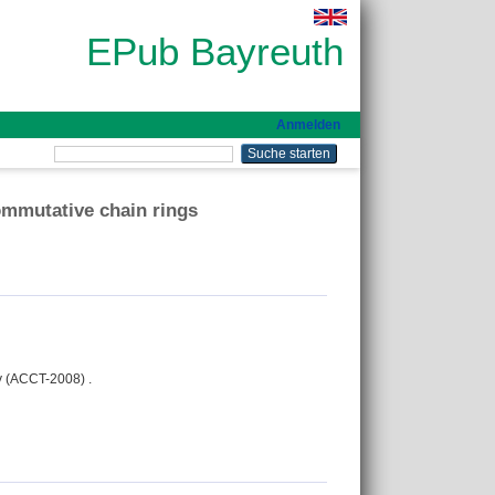
EPub Bayreuth
Anmelden
commutative chain rings
y (ACCT-2008) .