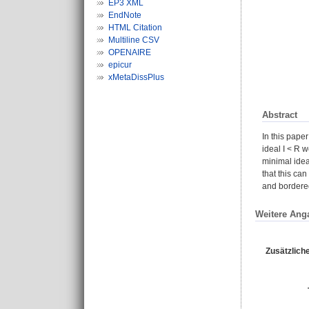
EP3 XML
EndNote
HTML Citation
Multiline CSV
OPENAIRE
epicur
xMetaDissPlus
Abstract
In this pape
ideal I < R 
minimal ideal
that this ca
and bordered
Weitere Ang
Zusätzliche