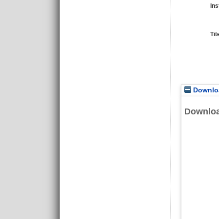
Ins
Tit
Downloa
Downlo