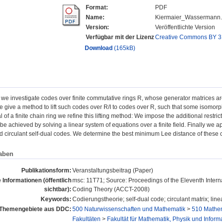
Format:
PDF
Name:
Kiermaier_Wassermann.
Version:
Veröffentlichte Version
Verfügbar mit der Lizenz
Creative Commons BY 3
Download
(165kB)
r we investigate codes over finite commutative rings R, whose generator matrices are 
we give a method to lift such codes over R/I to codes over R, such that some isomorp
 of a finite chain ring we refine this lifting method: We impose the additional restricti
n be achieved by solving a linear system of equations over a finite field. Finally we 
 circulant self-dual codes. We determine the best minimum Lee distance of these c
aben
Publikationsform:
Veranstaltungsbeitrag (Paper)
 Informationen (öffentlich
msc: 11T71; Source: Proceedings of the Eleventh Inter
sichtbar):
Coding Theory (ACCT-2008)
Keywords:
Codierungstheorie; self-dual code; circulant matrix; linea
Themengebiete aus DDC:
500 Naturwissenschaften und Mathematik
>
510 Mathe
Fakultäten
>
Fakultät für Mathematik, Physik und Informa