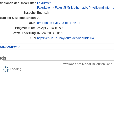
titutionen der Universität:
Fakultäten
Fakultäten
>
Fakultät für Mathematik, Physik und Informa
Sprache:
Englisch
el an der UBT entstanden:
Ja
URN:
urn:nbn:de:bvb:703-opus-4501
Eingestellt am:
25 Apr 2014 10:50
Letzte Änderung:
02 Mai 2014 10:35
URI:
https://epub.uni-bayreuth.de/id/eprint/604
d-Statistik
ads
Downloads pro Monat im letzten Jahr
Loading...