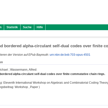
n
Statistik
Suche
Hilfe
d bordered alpha-circulant self-dual codes over finite 
ieren der Version auf EPub Bayreuth:
urn:nbn:de:bvb:703-opus-4501
en
ichael
;
Wassermann, Alfred
:
bordered alpha-circulant self-dual codes over finite commutative chain rings.
g:
Eleventh International Workshop on Algebraic and Combinatorial Coding Theor
ngsbeitrag: Workshop , Paper )