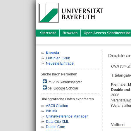
Startseite
Browsen
Open Access Schriftenreihe
Kontakt
Double an
Leitlinien EPub
Neueste Einträge
URN zum Zit
Suche nach Personen
Titelangab
im Publikationsserver
Kiermaier, M
bei Google Scholar
Double and 
2008
Bibliografische Daten exportieren
Veranstaltun
(Veranstaltu
ASCII Citation
BibTeX
Citavi/Reference Manager
Data Cite XML
Volltext
Dublin Core