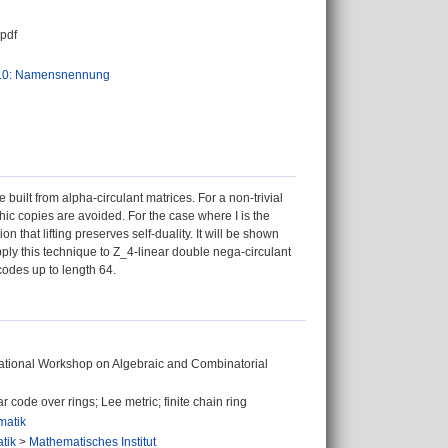
pdf
.0: Namensnennung
built from alpha-circulant matrices. For a non-trivial
hic copies are avoided. For the case where I is the
on that lifting preserves self-duality. It will be shown
apply this technique to Z_4-linear double nega-circulant
odes up to length 64.
national Workshop on Algebraic and Combinatorial
r code over rings; Lee metric; finite chain ring
matik
tik
>
Mathematisches Institut