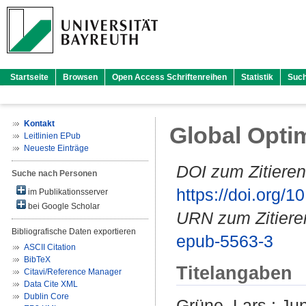
Startseite
Browsen
Open Access Schriftenreihen
Statistik
Suc
Kontakt
Global Opti
Leitlinien EPub
Neueste Einträge
DOI zum Zitieren
Suche nach Personen
https://doi.org
im Publikationsserver
bei Google Scholar
URN zum Zitiere
Bibliografische Daten exportieren
epub-5563-3
ASCII Citation
BibTeX
Titelangaben
Citavi/Reference Manager
Data Cite XML
Dublin Core
Grüne, Lars
;
Jun