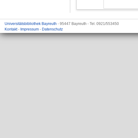
Universitätsbibliothek Bayreuth
- 95447 Bayreuth - Tel. 0921/553450
Kontakt
-
Impressum
-
Datenschutz