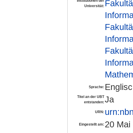
Fakultä
Institutionen der
Universität:
Informa
Fakultä
Informa
Fakultä
Informa
Mathem
Englis
Sprache:
Ja
Titel an der UBT
entstanden:
urn:nb
URN:
20 Mai
Eingestellt am: