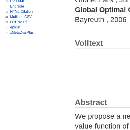
EP3 XML
EndNote
Global Optimal 
HTML Citation
Multiline CSV
Bayreuth , 2006
OPENAIRE
epicur
xMetaDissPlus
Volltext
Abstract
We propose a new
value function o