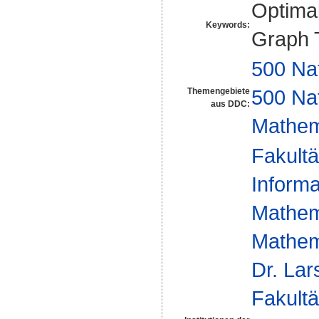
Optimal
Keywords:
Graph 
500 Na
500 Na
Themengebiete
aus DDC:
Mathem
Fakultä
Informa
Mathem
Mathem
Dr. La
Fakultä