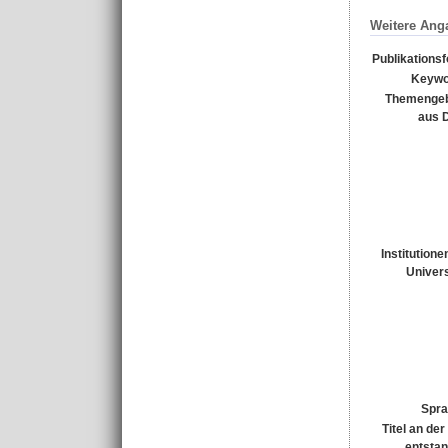
Weitere Ang
Publikations
Keywo
Themengeb
aus 
Institutione
Univers
Spra
Titel an de
entsta