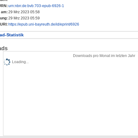
URN:
urn:nbn:de:bvb:703-epub-6926-1
t am:
29 Mrz 2023 05:58
rung:
29 Mrz 2023 05:59
URI:
https://epub.uni-bayreuth.de/id/eprint/6926
d-Statistik
ads
Downloads pro Monat im letzten Jahr
Loading...