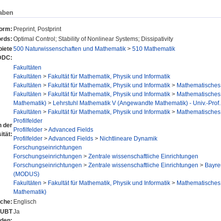
aben
form:
Preprint, Postprint
rds:
Optimal Control; Stability of Nonlinear Systems; Dissipativity
iete
500 Naturwissenschaften und Mathematik
>
510 Mathematik
DDC:
Fakultäten
Fakultäten
>
Fakultät für Mathematik, Physik und Informatik
Fakultäten
>
Fakultät für Mathematik, Physik und Informatik
>
Mathematisches I
Fakultäten
>
Fakultät für Mathematik, Physik und Informatik
>
Mathematisches I
Mathematik)
>
Lehrstuhl Mathematik V (Angewandte Mathematik) - Univ.-Prof.
Fakultäten
>
Fakultät für Mathematik, Physik und Informatik
>
Mathematisches I
Profilfelder
n der
Profilfelder
>
Advanced Fields
ität:
Profilfelder
>
Advanced Fields
>
Nichtlineare Dynamik
Forschungseinrichtungen
Forschungseinrichtungen
>
Zentrale wissenschaftliche Einrichtungen
Forschungseinrichtungen
>
Zentrale wissenschaftliche Einrichtungen
>
Bayre
(MODUS)
Fakultäten
>
Fakultät für Mathematik, Physik und Informatik
>
Mathematisches I
Mathematik)
che:
Englisch
r UBT
Ja
nden: