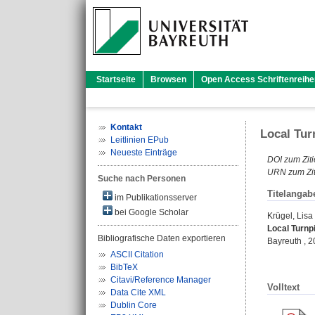
Startseite
Browsen
Open Access Schriftenreihe
Kontakt
Local Tur
Leitlinien EPub
Neueste Einträge
DOI zum Ziti
URN zum Zit
Suche nach Personen
Titelangab
im Publikationsserver
bei Google Scholar
Krügel, Lisa
Local Turnpi
Bibliografische Daten exportieren
Bayreuth , 20
ASCII Citation
BibTeX
Citavi/Reference Manager
Volltext
Data Cite XML
Dublin Core