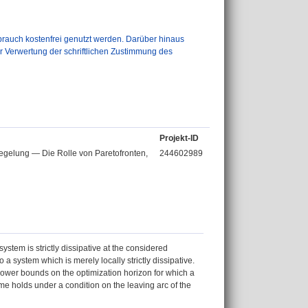
auch kostenfrei genutzt werden. Darüber hinaus
er Verwertung der schriftlichen Zustimmung des
Projekt-ID
 Regelung — Die Rolle von Paretofronten,
244602989
 system is strictly dissipative at the considered
o a system which is merely locally strictly dissipative.
d lower bounds on the optimization horizon for which a
ame holds under a condition on the leaving arc of the