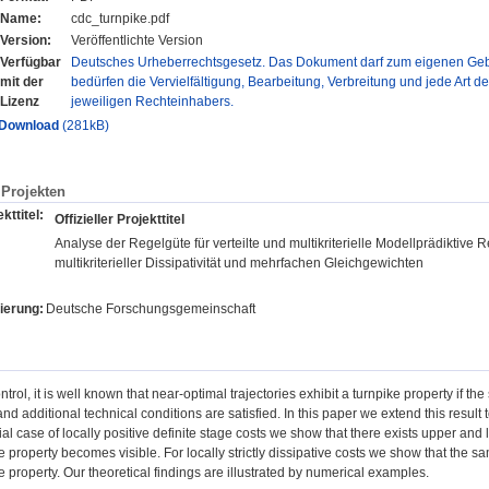
Name:
cdc_turnpike.pdf
Version:
Veröffentlichte Version
Verfügbar
Deutsches Urheberrechtsgesetz. Das Dokument darf zum eigenen Gebr
mit der
bedürfen die Vervielfältigung, Bearbeitung, Verbreitung und jede Art d
Lizenz
jeweiligen Rechteinhabers.
Download
(281kB)
Projekten
kttitel:
Offizieller Projekttitel
Analyse der Regelgüte für verteilte und multikriterielle Modellprädiktive
multikriterieller Dissipativität und mehrfachen Gleichgewichten
ierung:
Deutsche Forschungsgemeinschaft
ntrol, it is well known that near-optimal trajectories exhibit a turnpike property if the
nd additional technical conditions are satisfied. In this paper we extend this result t
ial case of locally positive definite stage costs we show that there exists upper an
ke property becomes visible. For locally strictly dissipative costs we show that the s
ke property. Our theoretical findings are illustrated by numerical examples.