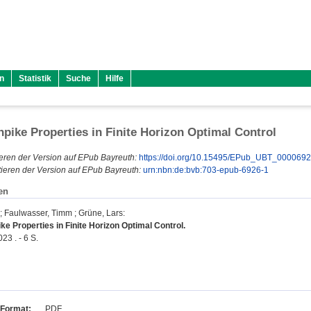
n
Statistik
Suche
Hilfe
npike Properties in Finite Horizon Optimal Control
eren der Version auf EPub Bayreuth:
https://doi.org/10.15495/EPub_UBT_000069
ieren der Version auf EPub Bayreuth:
urn:nbn:de:bvb:703-epub-6926-1
en
;
Faulwasser, Timm
;
Grüne, Lars
:
ke Properties in Finite Horizon Optimal Control.
23 . - 6 S.
Format:
PDF