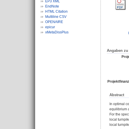
EP3 XML
EndNote
HTML Citation
Multiline CSV
OPENAIRE
epicur
xMetaDissPlus
Angaben zu 
Proje
Projektfinanz
Abstract
In optimal co
equilibrium a
For the spec
local turnpi
local turnpi