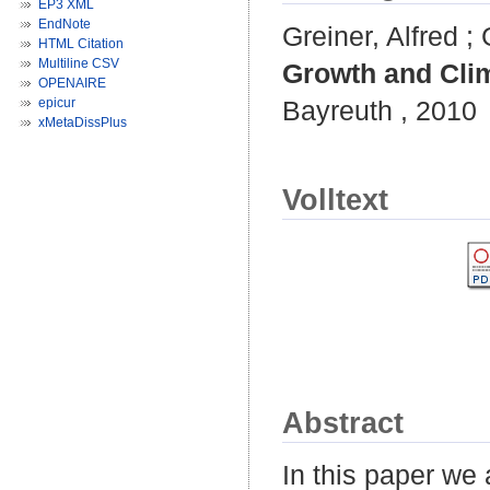
EP3 XML
EndNote
Greiner, Alfred
;
HTML Citation
Multiline CSV
Growth and Clim
OPENAIRE
epicur
Bayreuth , 2010
xMetaDissPlus
Volltext
Abstract
In this paper we