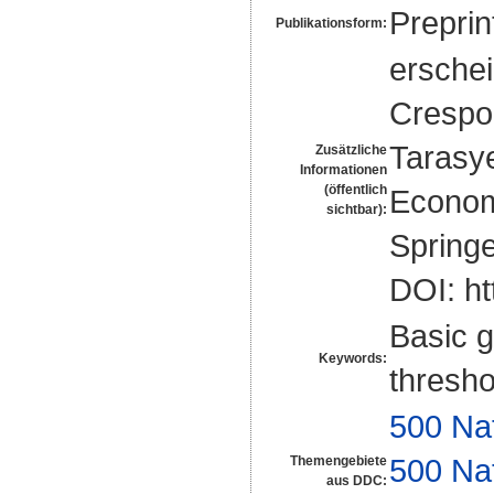
Preprin
Publikationsform:
erschei
Crespo
Tarasy
Zusätzliche
Informationen
(öffentlich
Economi
sichtbar):
Springe
DOI: ht
Basic g
Keywords:
thresho
500 Na
500 Na
Themengebiete
aus DDC: