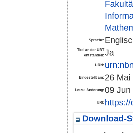
Fakultä
Informa
Mathem
Englis
Sprache:
Ja
Titel an der UBT
entstanden:
urn:nb
URN:
26 Mai
Eingestellt am:
09 Jun
Letzte Änderung:
https:/
URI:
Download-St