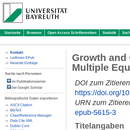
Startseite
Browsen
Open Access Schriftenreihen
Statistik
Suc
Kontakt
Growth and 
Leitlinien EPub
Neueste Einträge
Multiple Equi
Suche nach Personen
DOI zum Zitieren
im Publikationsserver
bei Google Scholar
https://doi.org
Bibliografische Daten exportieren
URN zum Zitiere
ASCII Citation
BibTeX
epub-5615-3
Citavi/Reference Manager
Data Cite XML
Titelangaben
Dublin Core