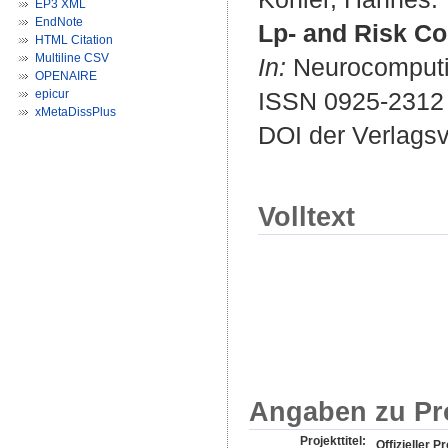
EP3 XML
EndNote
Lp- and Risk Co
HTML Citation
Multiline CSV
In:
Neurocomputin
OPENAIRE
epicur
ISSN 0925-2312
xMetaDissPlus
DOI der Verlags
Volltext
Angaben zu Pr
Projekttitel:
Offizieller Pr