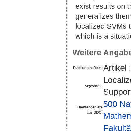
exist results on t
generalizes them,
localized SVMs to
which is a situati
Weitere Angab
Artikel 
Publikationsform:
Localiz
Keywords:
Support
500 Na
Themengebiete
aus DDC:
Mathem
Fakultä