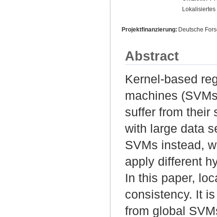
Lokalisiertes
Projektfinanzierung:
Deutsche For
Abstract
Kernel-based regu
machines (SVMs)
suffer from thei
with large data s
SVMs instead, wh
apply different h
In this paper, lo
consistency. It i
from global SVMs