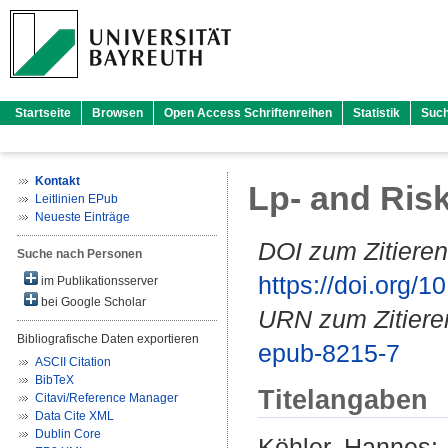
Startseite
Browsen
Open Access Schriftenreihen
Statistik
Suc
Kontakt
Lp- and Ris
Leitlinien EPub
Neueste Einträge
DOI zum Zitieren
Suche nach Personen
https://doi.org
im Publikationsserver
bei Google Scholar
URN zum Zitiere
Bibliografische Daten exportieren
epub-8215-7
ASCII Citation
BibTeX
Titelangaben
Citavi/Reference Manager
Data Cite XML
Dublin Core
Köhler, Hannes
: