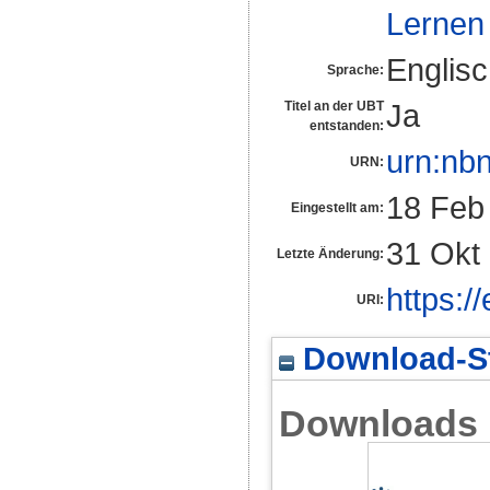
Lernen 
Englis
Sprache:
Ja
Titel an der UBT
entstanden:
urn:nb
URN:
18 Feb
Eingestellt am:
31 Okt
Letzte Änderung:
https:/
URI:
Download-St
Downloads