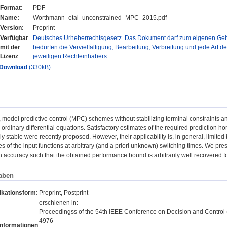
Format:
PDF
Name:
Worthmann_etal_unconstrained_MPC_2015.pdf
Version:
Preprint
Verfügbar
Deutsches Urheberrechtsgesetz. Das Dokument darf zum eigenen Gebr
mit der
bedürfen die Vervielfältigung, Bearbeitung, Verbreitung und jede Art d
Lizenz
jeweiligen Rechteinhabers.
Download
(330kB)
r, model predictive control (MPC) schemes without stabilizing terminal constraints 
ordinary differential equations. Satisfactory estimates of the required prediction h
y stable were recently proposed. However, their applicability is, in general, limited 
ies of the input functions at arbitrary (and a priori unknown) switching times. We pr
on accuracy such that the obtained performance bound is arbitrarily well recovered 
aben
ikationsform:
Preprint, Postprint
erschienen in:
Proceedingss of the 54th IEEE Conference on Decision and Control (
4976
Informationen