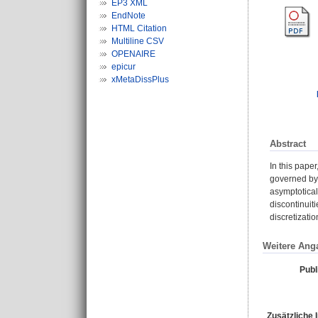
EP3 XML
EndNote
HTML Citation
Multiline CSV
OPENAIRE
epicur
xMetaDissPlus
Abstract
In this pape
governed by 
asymptoticall
discontinuit
discretizati
Weitere Ang
Publ
Zusätzliche 