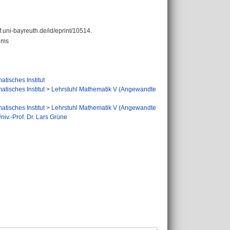
ef.uni-bayreuth.de/id/eprint/10514.
tems
tisches Institut
tisches Institut
>
Lehrstuhl Mathematik V (Angewandte
tisches Institut
>
Lehrstuhl Mathematik V (Angewandte
iv.-Prof. Dr. Lars Grüne