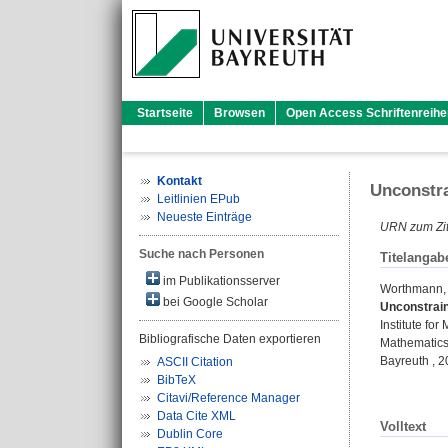
Startseite
Browsen
Open Access Schriftenreihe
Kontakt
Unconstra
Leitlinien EPub
Neueste Einträge
URN zum Zit
Suche nach Personen
Titelangab
im Publikationsserver
Worthmann, 
bei Google Scholar
Unconstrain
Institute fo
Bibliografische Daten exportieren
Mathematics,
Bayreuth , 20
ASCII Citation
BibTeX
Citavi/Reference Manager
Data Cite XML
Volltext
Dublin Core