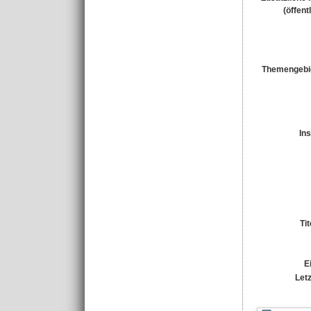
(öffent
Themengebi
Ins
Ti
E
Let