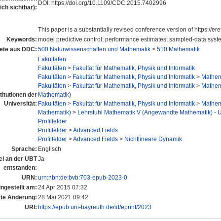
DOI: https://doi.org/10.1109/CDC.2015.7402996
lich sichtbar):
This paper is a substantially revised conference version of https://er
Keywords:
model predictive control; performance estimates; sampled-data sys
ete aus DDC:
500 Naturwissenschaften und Mathematik
>
510 Mathematik
Fakultäten
Fakultäten
>
Fakultät für Mathematik, Physik und Informatik
Fakultäten
>
Fakultät für Mathematik, Physik und Informatik
>
Mathema
Fakultäten
>
Fakultät für Mathematik, Physik und Informatik
>
Mathema
titutionen der
Mathematik)
Universität:
Fakultäten
>
Fakultät für Mathematik, Physik und Informatik
>
Mathema
Mathematik)
>
Lehrstuhl Mathematik V (Angewandte Mathematik) - Un
Profilfelder
Profilfelder
>
Advanced Fields
Profilfelder
>
Advanced Fields
>
Nichtlineare Dynamik
Sprache:
Englisch
tel an der UBT
Ja
entstanden:
URN:
urn:nbn:de:bvb:703-epub-2023-0
ingestellt am:
24 Apr 2015 07:32
zte Änderung:
28 Mai 2021 09:42
URI:
https://epub.uni-bayreuth.de/id/eprint/2023