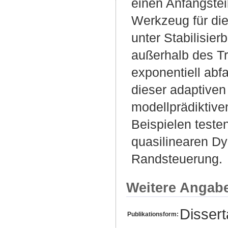
einen Anfangstei
Werkzeug für die
unter Stabilisie
außerhalb des Tr
exponentiell abf
dieser adaptiven
modellprädiktive
Beispielen teste
quasilinearen Dy
Randsteuerung.
Weitere Angab
Disser
Publikationsform: