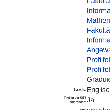
Fakultä
Informa
Mathem
Fakultä
Informa
Angewa
Profilfe
Profilfe
Gradui
Englis
Sprache:
Ja
Titel an der UBT
entstanden: