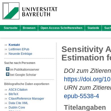
Startseite
Browsen
Open Access Schriftenreihen
Statistik
Suc
Kontakt
Sensitivity 
Leitlinien EPub
Neueste Einträge
Estimation f
Suche nach Personen
DOI zum Zitieren
im Publikationsserver
bei Google Scholar
https://doi.org
Bibliografische Daten exportieren
URN zum Zitiere
ASCII Citation
BibTeX
epub-5538-4
Citavi/Reference Manager
Data Cite XML
Titelangaben
Dublin Core