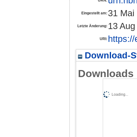
urn:nb
URN:
31 Mai
Eingestellt am:
13 Aug
Letzte Änderung:
https:/
URI:
Download-St
Downloads
Loading...