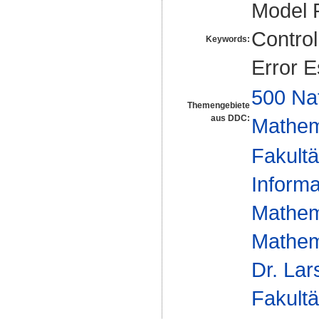
Model P
Control
Keywords:
Error E
500 Na
Themengebiete
aus DDC:
Mathem
Fakultä
Informa
Mathem
Mathem
Dr. La
Fakultä