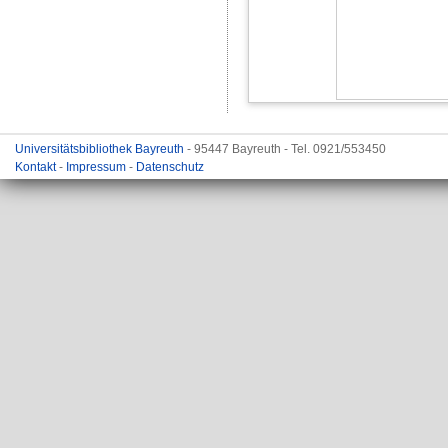
Universitätsbibliothek Bayreuth
- 95447 Bayreuth - Tel. 0921/553450
Kontakt
-
Impressum
-
Datenschutz