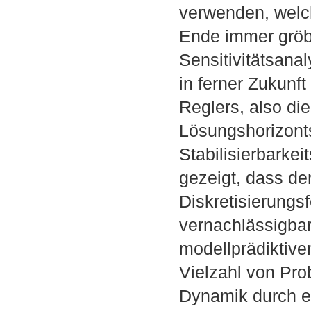
verwenden, welc
Ende immer gröbe
Sensitivitätsana
in ferner Zukunf
Reglers, also di
Lösungshorizonts
Stabilisierbark
gezeigt, dass der
Diskretisierungsf
vernachlässigbar
modellprädiktive
Vielzahl von Pr
Dynamik durch ei