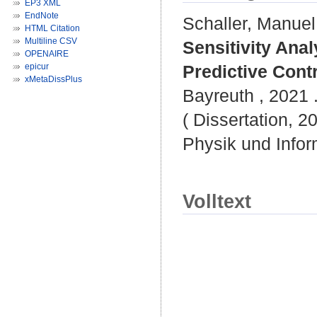
EP3 XML
EndNote
Schaller, Manuel
HTML Citation
Multiline CSV
Sensitivity Ana
OPENAIRE
epicur
Predictive Contr
xMetaDissPlus
Bayreuth , 2021 .
( Dissertation, 2
Physik und Infor
Volltext