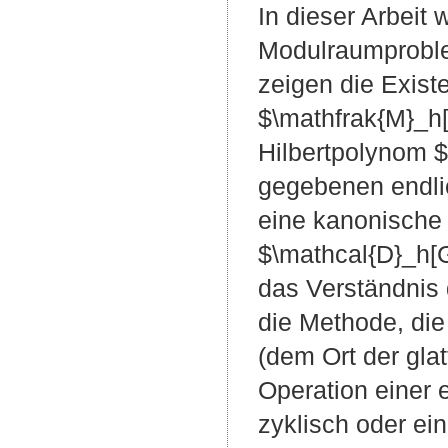
In dieser Arbei
Modulraumproble
zeigen die Exis
$\mathfrak{M}_h[
Hilbertpolynom $
gegebenen endli
eine kanonische
$\mathcal{D}_h[G
das Verständnis 
die Methode, di
(dem Ort der gla
Operation einer 
zyklisch oder ei