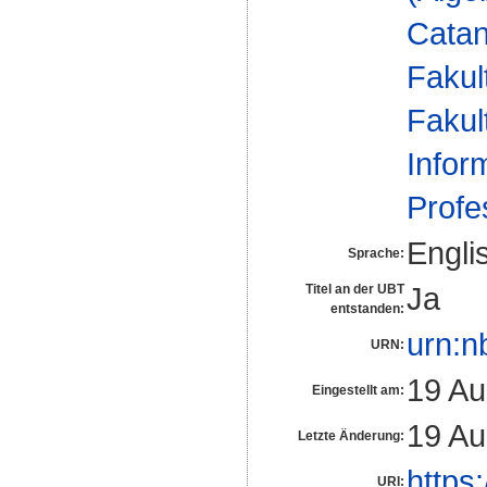
Cata
Fakul
Fakul
Infor
Profe
Engli
Sprache:
Ja
Titel an der UBT
entstanden:
urn:n
URN:
19 Au
Eingestellt am:
19 Au
Letzte Änderung:
https
URI: