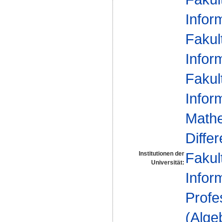
Infor
Fakul
Infor
Fakul
Infor
Mathe
Diffe
Fakul
Institutionen der
Universität:
Infor
Profe
(Alge