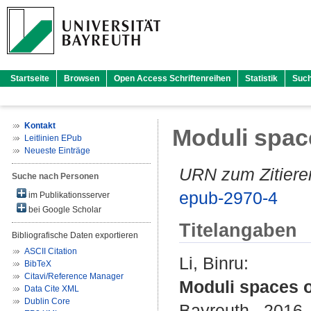
Startseite
Browsen
Open Access Schriftenreihen
Statistik
Suc
Kontakt
Moduli space
Leitlinien EPub
Neueste Einträge
URN zum Zitiere
Suche nach Personen
epub-2970-4
im Publikationsserver
bei Google Scholar
Titelangaben
Bibliografische Daten exportieren
ASCII Citation
Li, Binru
:
BibTeX
Citavi/Reference Manager
Moduli spaces o
Data Cite XML
Dublin Core
Bayreuth , 2016 .