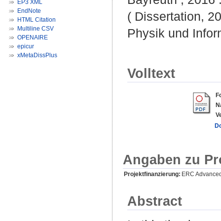
EP3 XML
EndNote
( Dissertation, 2
HTML Citation
Multiline CSV
Physik und Infor
OPENAIRE
epicur
xMetaDissPlus
Volltext
F
N
V
D
Angaben zu Pr
Projektfinanzierung:
ERC Advanced
Abstract