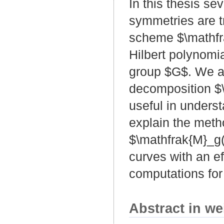
In this thesis se
symmetries are t
scheme $\mathfr
Hilbert polynomia
group $G$. We al
decomposition $\
useful in unders
explain the meth
$\mathfrak{M}_g(
curves with an ef
computations for
Abstract in we