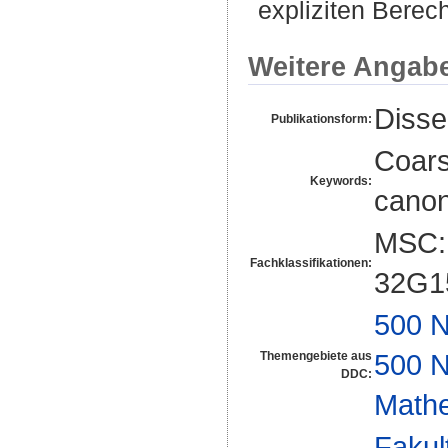
expliziten Bere
Weitere Angab
Disse
Publikationsform:
Coars
Keywords:
canon
MSC: 
Fachklassifikationen:
32G1
500 N
500 N
Themengebiete aus
DDC:
Math
Fakul