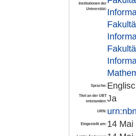
Institutionen der
Universität:
Informa
Fakultä
Informa
Fakultä
Informa
Mathema
Englis
Sprache:
Ja
Titel an der UBT
entstanden:
urn:nb
URN:
14 Mai
Eingestellt am: