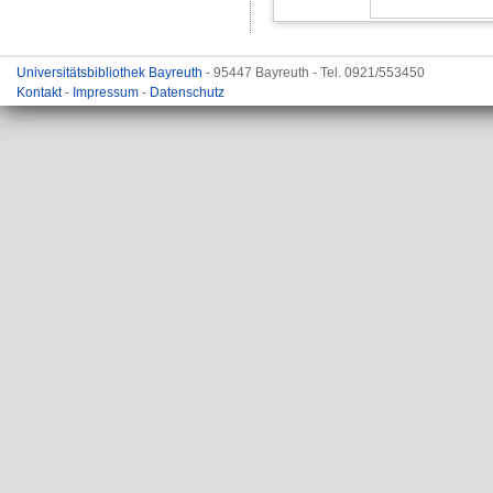
Universitätsbibliothek Bayreuth
- 95447 Bayreuth - Tel. 0921/553450
Kontakt
-
Impressum
-
Datenschutz