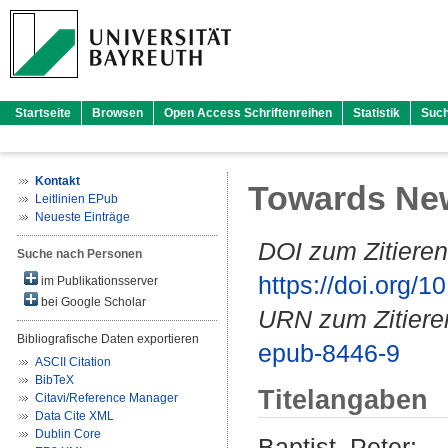
Startseite
Browsen
Open Access Schriftenreihen
Statistik
Suc
Kontakt
Towards New
Leitlinien EPub
Neueste Einträge
DOI zum Zitieren
Suche nach Personen
https://doi.org
im Publikationsserver
bei Google Scholar
URN zum Zitiere
Bibliografische Daten exportieren
epub-8446-9
ASCII Citation
BibTeX
Titelangaben
Citavi/Reference Manager
Data Cite XML
Dublin Core
Baptist, Peter
: