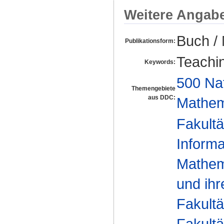
Weitere Angab
Buch /
Publikationsform:
Teachi
Keywords:
500 Na
Themengebiete
aus DDC:
Mathem
Fakultä
Informa
Mathema
und ihr
Fakultä
Fakultä