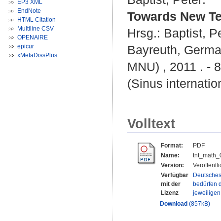
EP3 XML
EndNote
Towards New Te
HTML Citation
Multiline CSV
Hrsg.:
Baptist, P
OPENAIRE
epicur
Bayreuth, German
xMetaDissPlus
MNU) , 2011 . - 
(Sinus internatio
Volltext
Format:
PDF
Name:
tnt_math_
Version:
Veröffentl
Verfügbar
Deutsches
mit der
bedürfen d
Lizenz
jeweilige
Download
(857kB)