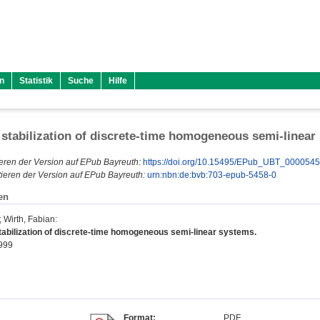
n
Statistik
Suche
Hilfe
stabilization of discrete-time homogeneous semi-linear
eren der Version auf EPub Bayreuth:
https://doi.org/10.15495/EPub_UBT_000054
ieren der Version auf EPub Bayreuth:
urn:nbn:de:bvb:703-epub-5458-0
en
;
Wirth, Fabian
:
abilization of discrete-time homogeneous semi-linear systems.
1999
Format:
PDF