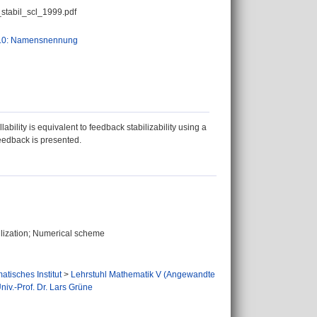
stabil_scl_1999.pdf
.0: Namensnennung
ability is equivalent to feedback stabilizability using a
feedback is presented.
bilization; Numerical scheme
tisches Institut
>
Lehrstuhl Mathematik V (Angewandte
iv.-Prof. Dr. Lars Grüne