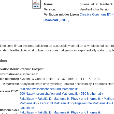
Name:
gruene_et_al_feedback_
Version:
Veröffentlichte Version
Verfügbar mit der Lizenz
Creative Commons BY 4
Download
(230kB)
time semi-linear systems satisfying an accessibility condition asymptotic null controll
nstant feedback. A constructive procedure that yields an exponentially stabilizing 
aben
ikationsform:
Preprint, Postprint
Informationen
erschienen In:
lich sichtbar):
Systems & Control Letters. Bd. 37 (1999) Heft 1 . - S. 19-30
Keywords:
Analytic discrete-time systems; Forward accessibility; Feedback sta
500 Naturwissenschaften und Mathematik
ete aus DDC:
500 Naturwissenschaften und Mathematik
>
510 Mathematik
Fakultäten
>
Fakultät für Mathematik, Physik und Informatik
>
Mathema
Mathematik)
>
Lehrstuhl Mathematik V (Angewandte Mathematik) - Un
Fakultäten
titutionen der
Fakultäten
>
Fakultät für Mathematik, Physik und Informatik