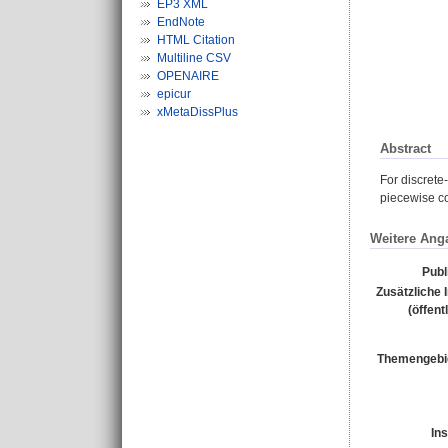
EP3 XML
EndNote
HTML Citation
Multiline CSV
OPENAIRE
epicur
xMetaDissPlus
Abstract
For discrete-
piecewise co
Weitere Ang
Publ
Zusätzliche 
(öffent
Themengebi
Ins