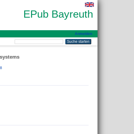
EPub Bayreuth
Anmelden
 systems
58