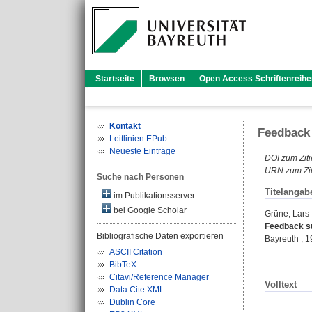
Startseite
Browsen
Open Access Schriftenreihe
Kontakt
Feedback 
Leitlinien EPub
Neueste Einträge
DOI zum Ziti
URN zum Zit
Suche nach Personen
Titelangab
im Publikationsserver
bei Google Scholar
Grüne, Lars
Feedback st
Bibliografische Daten exportieren
Bayreuth , 
ASCII Citation
BibTeX
Citavi/Reference Manager
Volltext
Data Cite XML
Dublin Core