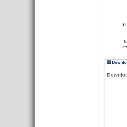
Ti
E
Let
Downloa
Downlo