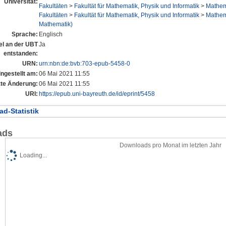
Universität:
Fakultäten
>
Fakultät für Mathematik, Physik und Informatik
>
Mathema
Fakultäten
>
Fakultät für Mathematik, Physik und Informatik
>
Mathema
Mathematik)
Sprache:
Englisch
tel an der UBT
Ja
entstanden:
URN:
urn:nbn:de:bvb:703-epub-5458-0
ingestellt am:
06 Mai 2021 11:55
zte Änderung:
06 Mai 2021 11:55
URI:
https://epub.uni-bayreuth.de/id/eprint/5458
d-Statistik
ads
Downloads pro Monat im letzten Jahr
Loading...