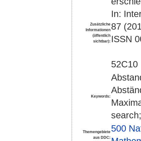
erschie
In: Int
87 (201
Zusätzliche
Informationen
(öffentlich
ISSN 0
sichtbar):
52C10
Abstan
Abstän
Keywords:
Maximal
search;
500 Na
Themengebiete
aus DDC:
Mathem