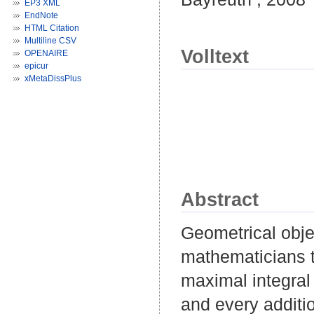
EP3 XML
EndNote
HTML Citation
Multiline CSV
Volltext
OPENAIRE
epicur
xMetaDissPlus
Abstract
Geometrical obje
mathematicians th
maximal integral 
and every additio