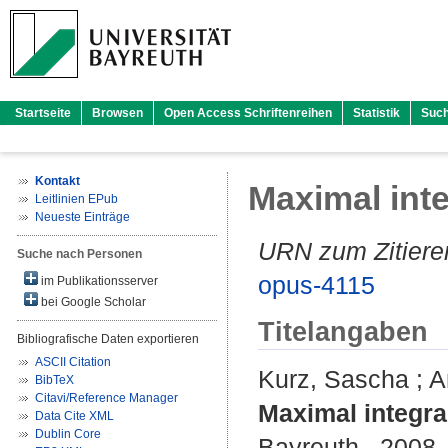
Startseite
Browsen
Open Access Schriftenreihen
Statistik
Suc
Kontakt
Maximal inte
Leitlinien EPub
Neueste Einträge
URN zum Zitiere
Suche nach Personen
opus-4115
im Publikationsserver
bei Google Scholar
Titelangaben
Bibliografische Daten exportieren
ASCII Citation
Kurz, Sascha
;
A
BibTeX
Citavi/Reference Manager
Maximal integral
Data Cite XML
Dublin Core
Bayreuth , 2008