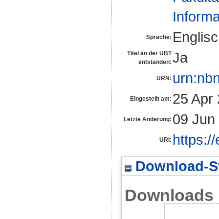
Informa
Englis
Sprache:
Ja
Titel an der UBT
entstanden:
urn:nb
URN:
25 Apr
Eingestellt am:
09 Jun
Letzte Änderung:
https:/
URI:
Download-St
Downloads