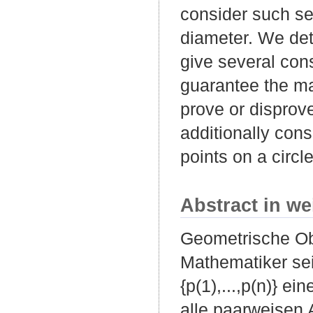
consider such se
diameter. We de
give several cons
guarantee the ma
prove or disprove
additionally cons
points on a circle
Abstract in we
Geometrische Ob
Mathematiker sei
{p(1),...,p(n)} 
alle paarweisen 