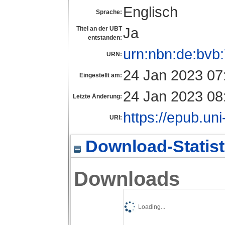
Englisch
Sprache:
Ja
Titel an der UBT
entstanden:
urn:nbn:de:bvb
URN:
24 Jan 2023 07
Eingestellt am:
24 Jan 2023 08
Letzte Änderung:
https://epub.uni
URI:
Download-Statist
Downloads
Loading...