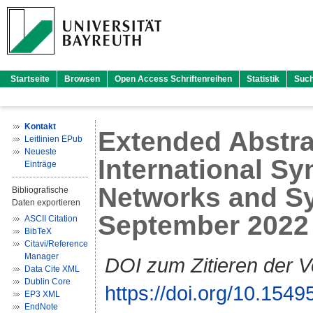
Startseite
Browsen
Open Access Schriftenreihen
Statistik
Suc
Kontakt
Extended Abstra
Leitlinien EPub
Neueste
International S
Einträge
Networks and Sy
Bibliografische
Daten exportieren
September 2022
ASCII Citation
BibTeX
Citavi/Reference
Manager
DOI zum Zitieren der V
Data Cite XML
Dublin Core
https://doi.org/10.1
EP3 XML
EndNote