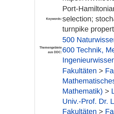
Port-Hamiltonian
selection; stoch
Keywords:
turnpike property
500 Naturwisse
600 Technik, M
Themengebiete
aus DDC:
Ingenieurwisse
Fakultäten
>
Fa
Mathematisches 
Mathematik)
>
Univ.-Prof. Dr.
Fakultäten
>
Fa