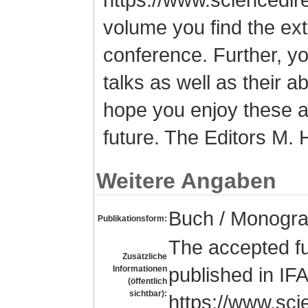
volume you find the ex
conference. Further, yo
talks as well as their a
hope you enjoy these a
future. The Editors M.
Weitere Angaben
Buch / Monogra
Publikationsform:
The accepted fu
Zusätzliche
published in I
Informationen
(öffentlich
sichtbar):
https://www.sci