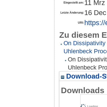
11 Mrz
Eingestellt am:
16 Dec
Letzte Änderung:
https:/
URI:
Zu diesem E
On Dissipativity
Uhlenbeck Proce
On Dissipativi
Uhlenbeck Pro
Download-St
Downloads
Loading...