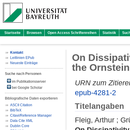
Startseite
Browsen
Open Access Schriftenreihen
Statistik
Suc
Kontakt
On Dissipati
Leitlinien EPub
Neueste Einträge
the Ornstei
Suche nach Personen
URN zum Zitiere
im Publikationsserver
bei Google Scholar
epub-4281-2
Bibliografische Daten exportieren
Titelangaben
ASCII Citation
BibTeX
Citavi/Reference Manager
Fleig, Arthur
;
Gr
Data Cite XML
Dublin Core
On Dissipativity