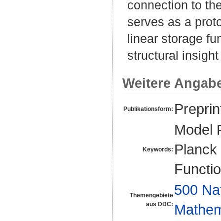
connection to th
serves as a proto
linear storage fu
structural insigh
Weitere Angab
Preprin
Publikationsform:
Model P
Planck 
Keywords:
Functi
500 Na
Themengebiete
aus DDC:
Mathem