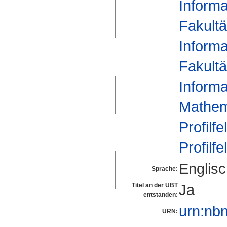
Informa
Fakultä
Informa
Fakultä
Informa
Mathem
Profilfe
Profilfe
Englis
Sprache:
Ja
Titel an der UBT
entstanden:
urn:nb
URN: