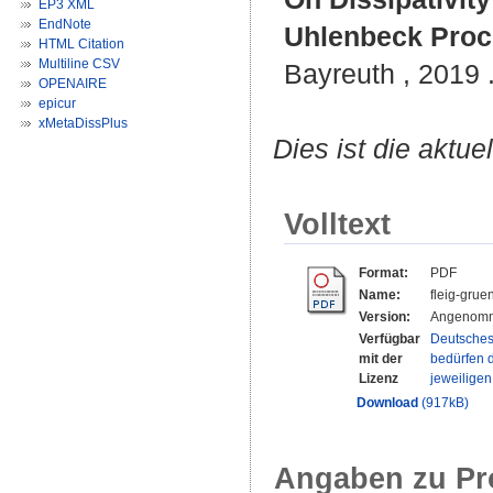
EP3 XML
EndNote
Uhlenbeck Proc
HTML Citation
Multiline CSV
Bayreuth , 2019 .
OPENAIRE
epicur
xMetaDissPlus
Dies ist die aktue
Volltext
Format:
PDF
Name:
fleig-grue
Version:
Angenomm
Verfügbar
Deutsches
mit der
bedürfen d
Lizenz
jeweilige
Download
(917kB)
Angaben zu Pr