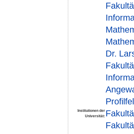
Fakultä
Informa
Mathem
Mathem
Dr. La
Fakultä
Informa
Angewa
Profilfe
Fakultä
Institutionen der
Universität:
Fakultä