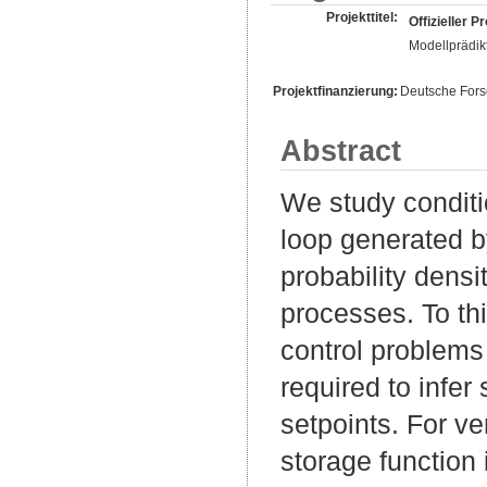
Projekttitel:
Offizieller Pr
Modellprädik
Projektfinanzierung:
Deutsche For
Abstract
We study conditio
loop generated b
probability densi
processes. To th
control problems 
required to infe
setpoints. For ver
storage function 