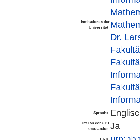
Mathem
Mathem
Institutionen der
Universität:
Dr. La
Fakultä
Fakultä
Informa
Fakultä
Informa
Englis
Sprache:
Ja
Titel an der UBT
entstanden:
urn:nb
URN: