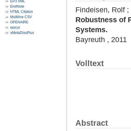
EP3 XML
EndNote
Findeisen, Rolf
;
HTML Citation
Multiline CSV
Robustness of P
OPENAIRE
epicur
Systems.
xMetaDissPlus
Bayreuth , 2011
Volltext
Abstract