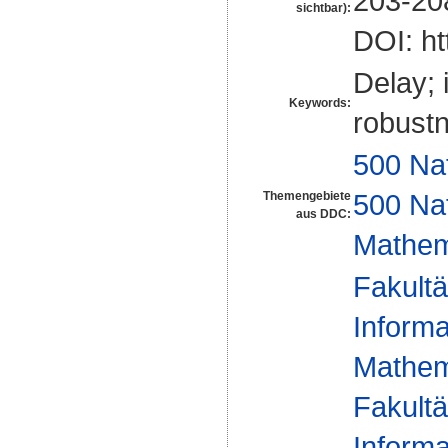
203-20
sichtbar):
DOI: ht
Delay; 
Keywords:
robustn
500 Na
500 Na
Themengebiete
aus DDC:
Mathem
Fakultä
Informa
Mathem
Fakultä
Informa