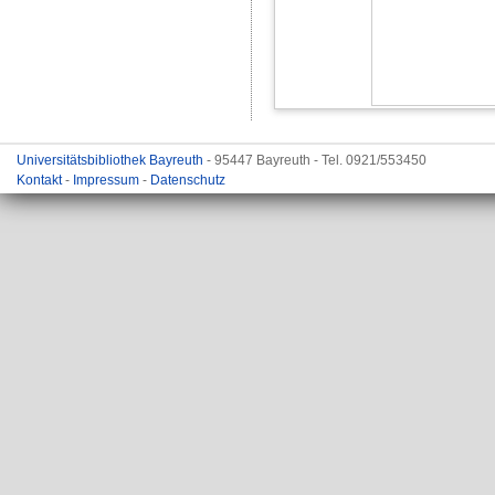
Universitätsbibliothek Bayreuth
- 95447 Bayreuth - Tel. 0921/553450
Kontakt
-
Impressum
-
Datenschutz