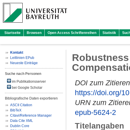
Startseite
Browsen
Open Access Schriftenreihen
Statistik
Suc
Kontakt
Robustness 
Leitlinien EPub
Neueste Einträge
Compensatio
Suche nach Personen
DOI zum Zitieren
im Publikationsserver
bei Google Scholar
https://doi.org
Bibliografische Daten exportieren
URN zum Zitiere
ASCII Citation
BibTeX
epub-5624-2
Citavi/Reference Manager
Data Cite XML
Titelangaben
Dublin Core