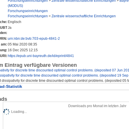
Forschungseinrichtungen
>
Zentrale wissenschaftliche Einrichtungen
>
Bayre
(MODUS)
Forschungseinrichtungen
Forschungseinrichtungen
>
Zentrale wissenschaftliche Einrichtungen
che:
Englisch
r UBT
Ja
nden:
URN:
urn:nbn:de:bvb:703-epub-4841-2
t am:
05 Mai 2020 08:35
rung:
16 Dec 2025 12:15
URI:
https://epub.uni-bayreuth.de/id/eprint/4841
m Eintrag verfügbare Versionen
ipativity for discrete time discounted optimal control problems. (deposited 07 Jun 20
dissipativity for discrete time discounted optimal control problems. (deposited 19 Se
ct dissipativity for discrete time discounted optimal control problems. (deposited 05
d-Statistik
ads
Downloads pro Monat im letzten Jahr
Loading...