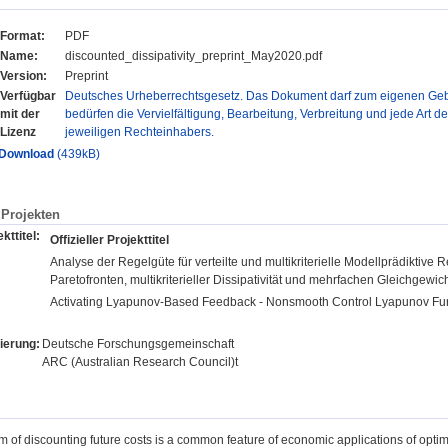
Format:
PDF
Name:
discounted_dissipativity_preprint_May2020.pdf
Version:
Preprint
Verfügbar
Deutsches Urheberrechtsgesetz. Das Dokument darf zum eigenen Gebr
mit der
bedürfen die Vervielfältigung, Bearbeitung, Verbreitung und jede Art d
Lizenz
jeweiligen Rechteinhabers.
Download
(439kB)
Projekten
kttitel:
Offizieller Projekttitel
Analyse der Regelgüte für verteilte und multikriterielle Modellprädiktive
Paretofronten, multikriterieller Dissipativität und mehrfachen Gleichgewic
Activating Lyapunov-Based Feedback - Nonsmooth Control Lyapunov Fu
ierung:
Deutsche Forschungsgemeinschaft
ARC (Australian Research Council)t
 of discounting future costs is a common feature of economic applications of optimal