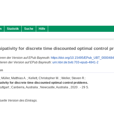
n
Statistik
Suche
Hilfe
ssipativity for discrete time discounted optimal control 
eren der Version auf EPub Bayreuth:
https://doi.org/10.15495/EPub_UBT_000048
ieren der Version auf EPub Bayreuth:
urn:nbn:de:bvb:703-epub-4841-2
en
;
Müller, Matthias A.
;
Kellett, Christopher M.
;
Weller, Steven R.
:
pativity for discrete time discounted optimal control problems.
uttgart ; Canberra, Australia ; Newcastle, Australia , 2020 . - 29 S.
ktuelle Version des Eintrags.