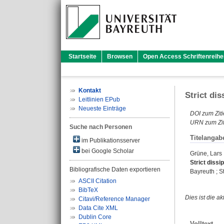
Startseite
Browsen
Open Access Schriftenreihe
Kontakt
Strict di
Leitlinien EPub
Neueste Einträge
DOI zum Ziti
URN zum Zit
Suche nach Personen
Titelangab
im Publikationsserver
bei Google Scholar
Grüne, Lars
Strict dissi
Bibliografische Daten exportieren
Bayreuth ; St
ASCII Citation
BibTeX
Dies ist die a
Citavi/Reference Manager
Data Cite XML
Dublin Core
Volltext