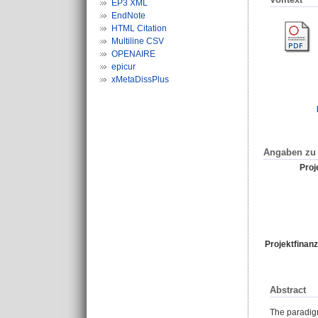
EP3 XML
EndNote
HTML Citation
Multiline CSV
OPENAIRE
epicur
xMetaDissPlus
Angaben zu 
Proje
Projektfinanz
Abstract
The paradigm