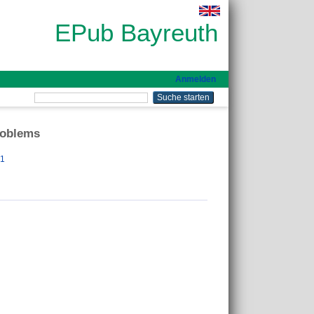
EPub Bayreuth
Anmelden
problems
41