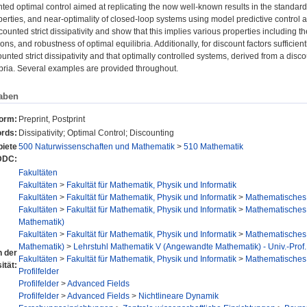
ted optimal control aimed at replicating the now well-known results in the standard, 
perties, and near-optimality of closed-loop systems using model predictive control a
counted strict dissipativity and show that this implies various properties including t
ons, and robustness of optimal equilibria. Additionally, for discount factors sufficient
unted strict dissipativity and that optimally controlled systems, derived from a disco
ibria. Several examples are provided throughout.
aben
form:
Preprint, Postprint
rds:
Dissipativity; Optimal Control; Discounting
iete
500 Naturwissenschaften und Mathematik
>
510 Mathematik
DDC:
Fakultäten
Fakultäten
>
Fakultät für Mathematik, Physik und Informatik
Fakultäten
>
Fakultät für Mathematik, Physik und Informatik
>
Mathematisches I
Fakultäten
>
Fakultät für Mathematik, Physik und Informatik
>
Mathematisches I
Mathematik)
Fakultäten
>
Fakultät für Mathematik, Physik und Informatik
>
Mathematisches I
Mathematik)
>
Lehrstuhl Mathematik V (Angewandte Mathematik) - Univ.-Prof.
n der
Fakultäten
>
Fakultät für Mathematik, Physik und Informatik
>
Mathematisches I
ität:
Profilfelder
Profilfelder
>
Advanced Fields
Profilfelder
>
Advanced Fields
>
Nichtlineare Dynamik