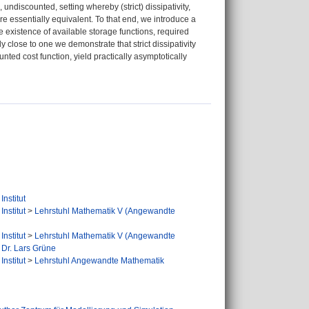
undiscounted, setting whereby (strict) dissipativity,
re essentially equivalent. To that end, we introduce a
he existence of available storage functions, required
ly close to one we demonstrate that strict dissipativity
unted cost function, yield practically asymptotically
nstitut
nstitut
>
Lehrstuhl Mathematik V (Angewandte
nstitut
>
Lehrstuhl Mathematik V (Angewandte
 Dr. Lars Grüne
nstitut
>
Lehrstuhl Angewandte Mathematik