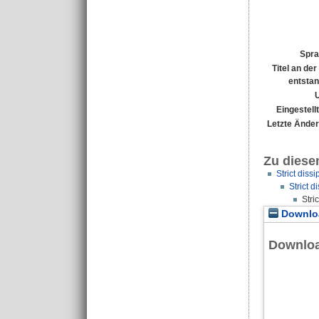
Spra
Titel an de
entsta
Eingestell
Letzte Ände
Zu diese
Strict diss
Strict 
Stri
Downloa
Downlo