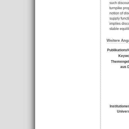
such discoun
turnpike pro
notion of dis
supply functi
implies disco
stable equil
Weitere Ang
Publikations
Keywo
Themengeb
aus 
Institutione
Univers