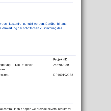
auch kostenfrei genutzt werden. Darüber hinaus
er Verwertung der schriftlichen Zustimmung des
Projekt-ID
 Regelung — Die Rolle von
244602989
hten
nctions
DP160102138
 control. In this paper, we provide several results for