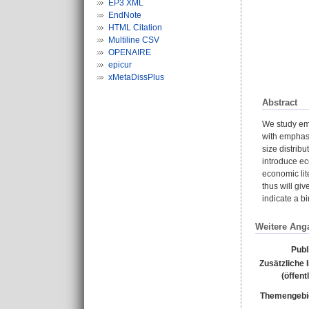
EP3 XML
EndNote
HTML Citation
Multiline CSV
OPENAIRE
epicur
xMetaDissPlus
Abstract
We study empi
with emphasi
size distrib
introduce ec
economic lit
thus will giv
indicate a bi
Weitere Ang
Publ
Zusätzliche 
(öffent
Themengebi