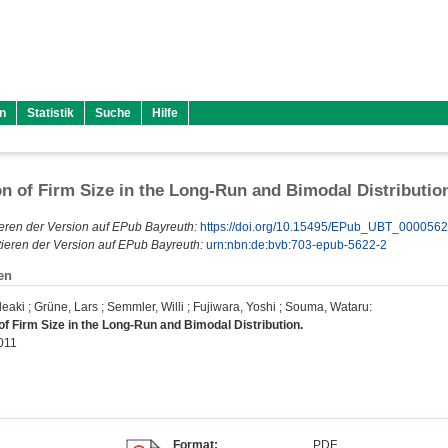
n
Statistik
Suche
Hilfe
on of Firm Size in the Long-Run and Bimodal Distributio
eren der Version auf EPub Bayreuth:
https://doi.org/10.15495/EPub_UBT_000056
ieren der Version auf EPub Bayreuth:
urn:nbn:de:bvb:703-epub-5622-2
en
deaki
;
Grüne, Lars
;
Semmler, Willi
;
Fujiwara, Yoshi
;
Souma, Wataru
:
of Firm Size in the Long-Run and Bimodal Distribution.
011
Format:
PDF