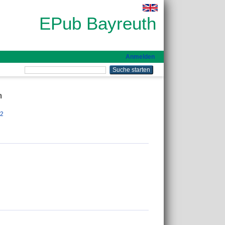
EPub Bayreuth
Anmelden
n
22