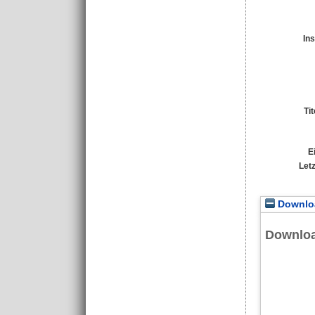
Ins
Ti
E
Let
Downloa
Downlo