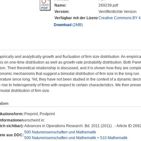
Name:
269239.pdf
Version:
Veröffentlichte Version
Verfügbar mit der Lizenz
Creative Commons BY 4
Download
(2MB)
rically and analytically growth and fluctuation of firm size distribution. An empirica
s on one-time distribution as well as growth-rate probability distribution. Both Paret
ution. Their theoretical relationship is discussed, and it is shown how they are compl
onomic mechanisms that suggest a bimodal distribution of firm size in the long r
erature since long. Yet, they have not been studied in the context of a dynamic dec
e rise to heterogeneity of firms with respect to certain characteristics. We then prese
modal distribution of firm size.
aben
ikationsform:
Preprint, Postprint
Informationen
erscheint in:
lich sichtbar):
Advances in Operations Research. Bd. 2011 (2011) . - Article ID 269
500 Naturwissenschaften und Mathematik
ete aus DDC:
500 Naturwissenschaften und Mathematik
>
510 Mathematik