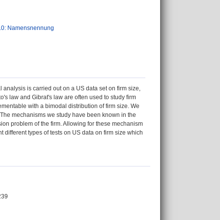
.0: Namensnennung
l analysis is carried out on a US data set on firm size,
o's law and Gibrat's law are often used to study firm
ementable with a bimodal distribution of firm size. We
un. The mechanisms we study have been known in the
ision problem of the firm. Allowing for these mechanism
nt different types of tests on US data on firm size which
239