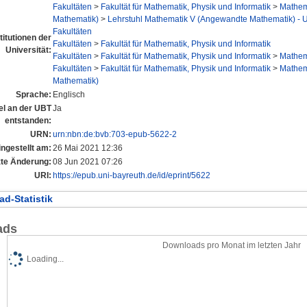
Fakultäten
>
Fakultät für Mathematik, Physik und Informatik
>
Mathema
Mathematik)
>
Lehrstuhl Mathematik V (Angewandte Mathematik) - Un
Fakultäten
titutionen der
Fakultäten
>
Fakultät für Mathematik, Physik und Informatik
Universität:
Fakultäten
>
Fakultät für Mathematik, Physik und Informatik
>
Mathema
Fakultäten
>
Fakultät für Mathematik, Physik und Informatik
>
Mathema
Mathematik)
Sprache:
Englisch
tel an der UBT
Ja
entstanden:
URN:
urn:nbn:de:bvb:703-epub-5622-2
ingestellt am:
26 Mai 2021 12:36
zte Änderung:
08 Jun 2021 07:26
URI:
https://epub.uni-bayreuth.de/id/eprint/5622
d-Statistik
ads
Downloads pro Monat im letzten Jahr
Loading...