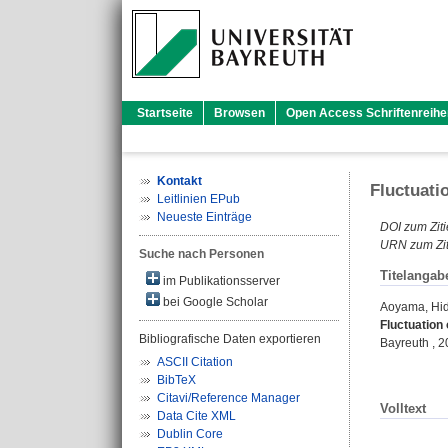
Startseite
Browsen
Open Access Schriftenreihe
Kontakt
Fluctuati
Leitlinien EPub
Neueste Einträge
DOI zum Ziti
URN zum Zit
Suche nach Personen
Titelangab
im Publikationsserver
bei Google Scholar
Aoyama, Hi
Fluctuation 
Bibliografische Daten exportieren
Bayreuth , 2
ASCII Citation
BibTeX
Citavi/Reference Manager
Volltext
Data Cite XML
Dublin Core