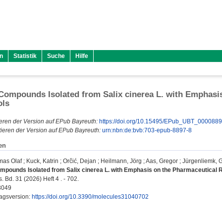
n
Statistik
Suche
Hilfe
Compounds Isolated from Salix cinerea L. with Emphasi
ols
eren der Version auf EPub Bayreuth:
https://doi.org/10.15495/EPub_UBT_000088
ieren der Version auf EPub Bayreuth:
urn:nbn:de:bvb:703-epub-8897-8
en
mas Olaf
;
Kuck, Katrin
;
Orčić, Dejan
;
Heilmann, Jörg
;
Aas, Gregor
;
Jürgenliemk, 
mpounds Isolated from Salix cinerea L. with Emphasis on the Pharmaceutical R
 Bd. 31 (2026) Heft 4 . - 702.
3049
lagsversion:
https://doi.org/10.3390/molecules31040702