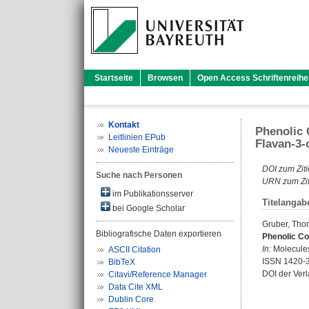
Startseite
Browsen
Open Access Schriftenreihe
Kontakt
Phenolic 
Leitlinien EPub
Flavan-3-
Neueste Einträge
DOI zum Ziti
Suche nach Personen
URN zum Zit
im Publikationsserver
Titelangab
bei Google Scholar
Gruber, Tho
Bibliografische Daten exportieren
Phenolic Co
In:
Molecules.
ASCII Citation
ISSN 1420-
BibTeX
DOI der Ver
Citavi/Reference Manager
Data Cite XML
Dublin Core