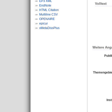
EP3 XML
Volltext
EndNote
HTML Citation
Multiline CSV
OPENAIRE
epicur
xMetaDissPlus
Weitere Ang
Publi
Themengebie
Inst