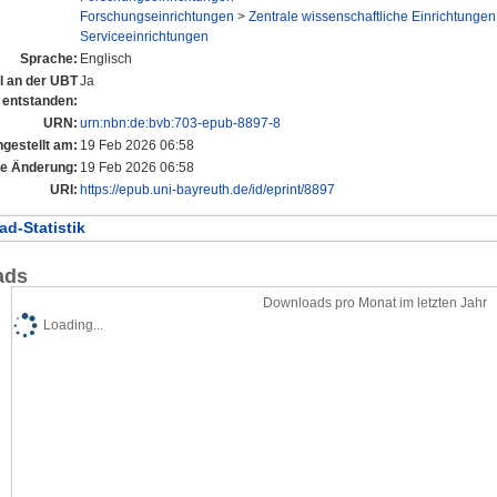
Forschungseinrichtungen
>
Zentrale wissenschaftliche Einrichtungen
Serviceeinrichtungen
Sprache:
Englisch
el an der UBT
Ja
entstanden:
URN:
urn:nbn:de:bvb:703-epub-8897-8
ngestellt am:
19 Feb 2026 06:58
te Änderung:
19 Feb 2026 06:58
URI:
https://epub.uni-bayreuth.de/id/eprint/8897
d-Statistik
ads
Downloads pro Monat im letzten Jahr
Loading...