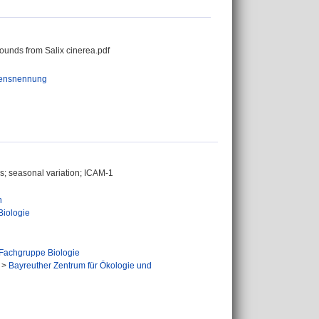
ounds from Salix cinerea.pdf
mensnennung
ns; seasonal variation; ICAM-1
n
Biologie
Fachgruppe Biologie
>
Bayreuther Zentrum für Ökologie und