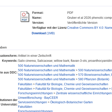
Format:
PDF
Name:
Gruber et al 2026 phenolic comp
Version:
Veröffentlichte Version
Verfügbar mit der Lizenz
Creative Commons BY 4.0: Na
Download
(1MB)
aben
kationsform:
Artikel in einer Zeitschrift
Keywords:
Salix cinerea; Salicaceae; willow bark; flavan-3-ols; proanthocyanidi
500 Naturwissenschaften und Mathematik
500 Naturwissenschaften und Mathematik
>
500 Naturwissenschafte
te aus DDC:
500 Naturwissenschaften und Mathematik
>
570 Biowissenschaften; 
500 Naturwissenschaften und Mathematik
>
580 Pflanzen (Botanik)
Fakultäten
>
Fakultät für Biologie, Chemie und Geowissenschaften
Fakultäten
>
Fakultät für Biologie, Chemie und Geowissenschaften
>
Forschungseinrichtungen
>
Zentrale wissenschaftliche Einrichtungen
Umweltforschung - BayCEER
itutionen der
Serviceeinrichtungen
>
Ökologisch-Botanischer Garten
Universität:
Fakultäten
Forschungseinrichtungen