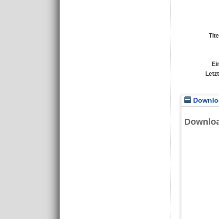
Tit
Ei
Letz
Downloa
Downlo