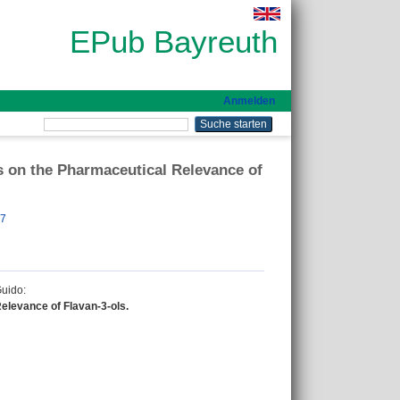
EPub Bayreuth
Anmelden
s on the Pharmaceutical Relevance of
97
Guido
:
elevance of Flavan-3-ols.