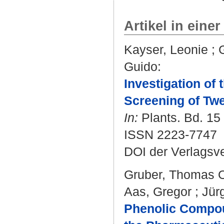
Artikel in einer
Kayser, Leonie
;
Guido
:
Investigation of
Screening of Tw
In:
Plants. Bd. 15 
ISSN 2223-7747
DOI der Verlagsv
Gruber, Thomas O
Aas, Gregor
;
Jür
Phenolic Compou