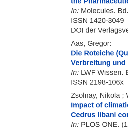
the Pharmaceutic
In:
Molecules. Bd. 
ISSN 1420-3049
DOI der Verlagsv
Aas, Gregor
:
Die Roteiche (Qu
Verbreitung und 
In:
LWF Wissen. Bd
ISSN 2198-106x
Zsolnay, Nikola
;
Impact of climati
Cedrus libani co
In:
PLOS ONE. (12