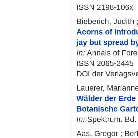
ISSN 2198-106x
Bieberich, Judith
Acorns of intro
jay but spread b
In:
Annals of Fores
ISSN 2065-2445
DOI der Verlagsv
Lauerer, Mariann
Wälder der Erde 
Botanische Garte
In:
Spektrum. Bd. 7
Aas, Gregor
;
Ber