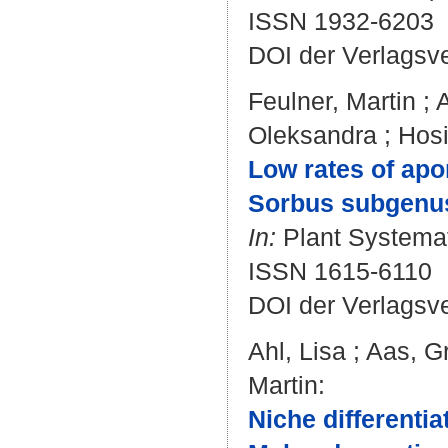
ISSN 1932-6203
DOI der Verlagsv
Feulner, Martin
;
Oleksandra
;
Hosi
Low rates of apo
Sorbus subgenus
In:
Plant Systemati
ISSN 1615-6110
DOI der Verlagsv
Ahl, Lisa
;
Aas, G
Martin
:
Niche differentia