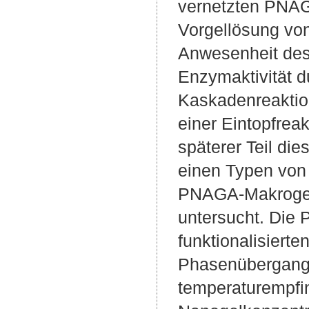
vernetzten PNAG
Vorgellösung von
Anwesenheit des
Enzymaktivität 
Kaskadenreaktion
einer Eintopfrea
späterer Teil die
einen Typen von
PNAGA-Makrogel
untersucht. Die
funktionalisiert
Phasenübergangsm
temperaturempfi