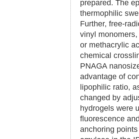
prepared. The ep
thermophilic swe
Further, free-ra
vinyl monomers, 
or methacrylic a
chemical crosslin
PNAGA nanosized
advantage of cont
lipophilic ratio,
changed by adjus
hydrogels were u
fluorescence and
anchoring points