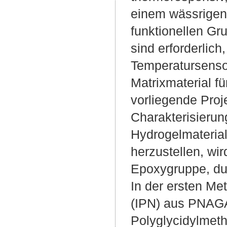
einem wässrigen
funktionellen Gr
sind erforderlic
Temperatursensor
Matrixmaterial f
vorliegende Proje
Charakterisieru
Hydrogelmateria
herzustellen, wi
Epoxygruppe, dur
In der ersten Me
(IPN) aus PNAG
Polyglycidylmeth