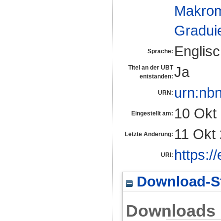
Makrom
Gradui
Englis
Sprache:
Ja
Titel an der UBT
entstanden:
urn:nb
URN:
10 Okt
Eingestellt am:
11 Okt
Letzte Änderung:
https:/
URI:
Download-St
Downloads