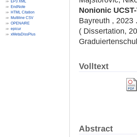
EP3 XML
EndNote
Nonionic UCST-
HTML Citation
Multiline CSV
Bayreuth , 2023 .
OPENAIRE
epicur
( Dissertation, 2
xMetaDissPlus
Graduiertenschu
Volltext
Abstract