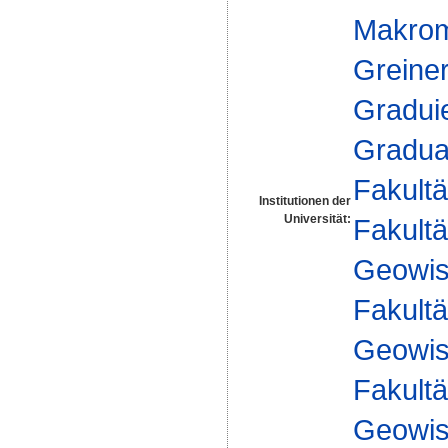
Makromo
Greine
Gradui
Gradua
Fakultä
Institutionen der
Universität:
Fakultä
Geowis
Fakultä
Geowis
Fakultä
Geowis