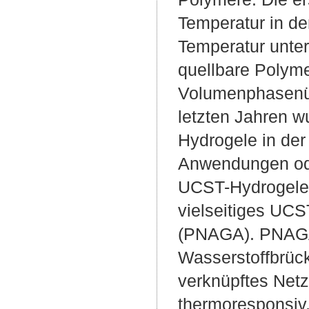
Temperatur in de
Temperatur unter
quellbare Polym
Volumenphasenüb
letzten Jahren w
Hydrogele in der
Anwendungen oder
UCST-Hydrogelen 
vielseitiges UCS
(PNAGA). PNAGA
Wasserstoffbrüc
verknüpftes Netz
thermoresponsiv,