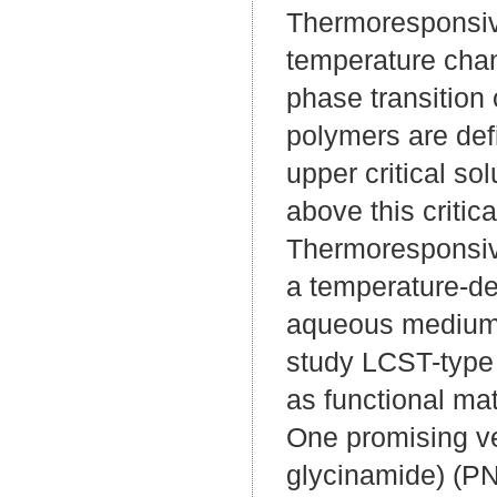
Thermoresponsiv
temperature chan
phase transition
polymers are defi
upper critical so
above this critic
Thermoresponsiv
a temperature-de
aqueous medium. 
study LCST-type 
as functional ma
One promising ve
glycinamide) (P