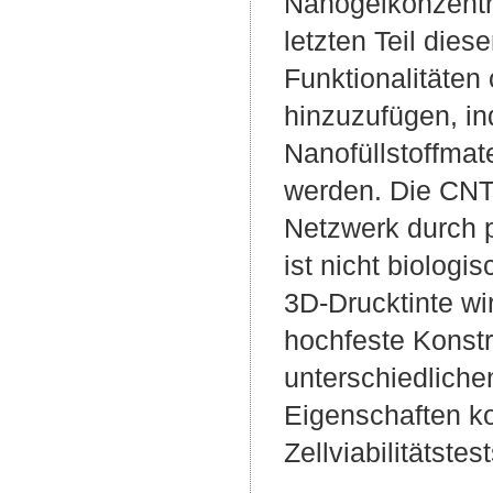
Nanogelkonzentr
letzten Teil dies
Funktionalitäte
hinzuzufügen, i
Nanofüllstoffmat
werden. Die CNTs
Netzwerk durch 
ist nicht biolog
3D-Drucktinte wi
hochfeste Konstr
unterschiedliche
Eigenschaften ko
Zellviabilitätste