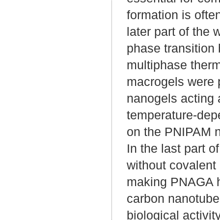
formation is oft
later part of the
phase transitio
multiphase therm
macrogels were 
nanogels acting 
temperature-depe
on the PNIPAM na
In the last part o
without covalent
making PNAGA hyd
carbon nanotube
biological activi