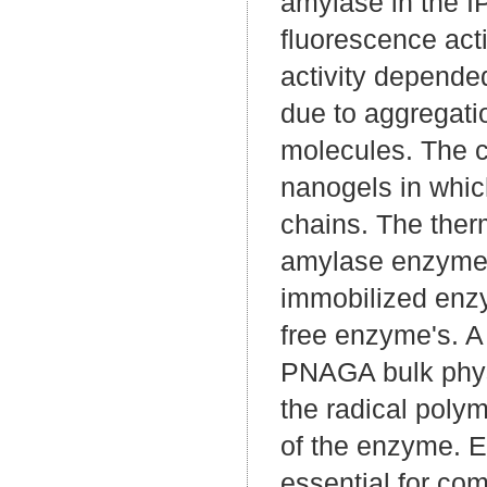
amylase in the I
fluorescence acti
activity depend
due to aggregati
molecules. The c
nanogels in whi
chains. The ther
amylase enzyme ac
immobilized enz
free enzyme's. A
PNAGA bulk physi
the radical polym
of the enzyme. E
essential for co