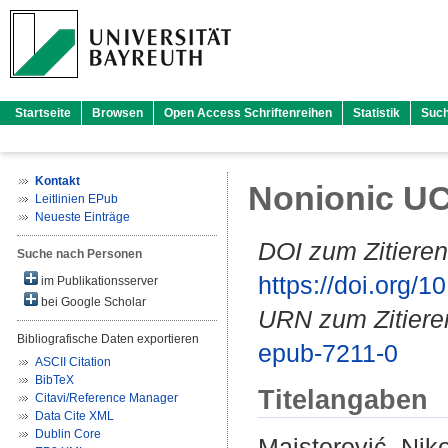
Startseite
Browsen
Open Access Schriftenreihen
Statistik
Suc
Kontakt
Nonionic UC
Leitlinien EPub
Neueste Einträge
DOI zum Zitieren
Suche nach Personen
https://doi.org
im Publikationsserver
bei Google Scholar
URN zum Zitiere
Bibliografische Daten exportieren
epub-7211-0
ASCII Citation
BibTeX
Titelangaben
Citavi/Reference Manager
Data Cite XML
Dublin Core
Majstorović, Nik