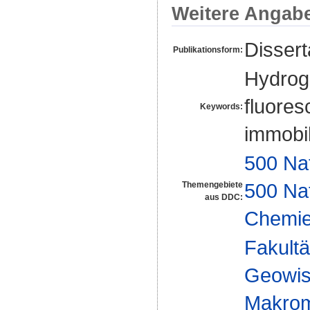
Weitere Angab
Disser
Publikationsform:
Hydrog
fluores
Keywords:
immobil
500 Na
500 Na
Themengebiete
aus DDC:
Chemi
Fakultä
Geowis
Makrom