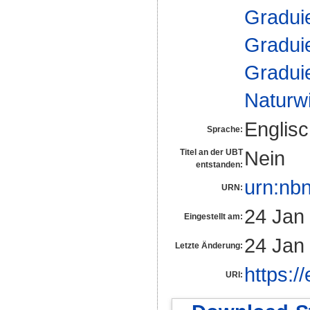
Gradui
Gradui
Gradui
Naturw
Englis
Sprache:
Nein
Titel an der UBT
entstanden:
urn:nb
URN:
24 Jan
Eingestellt am:
24 Jan
Letzte Änderung:
https:/
URI: