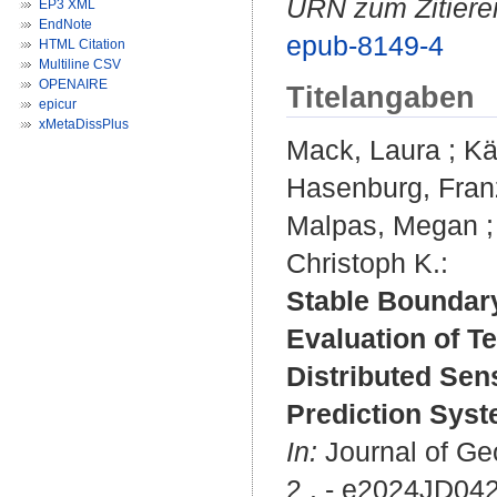
URN zum Zitiere
EP3 XML
EndNote
epub-8149-4
HTML Citation
Multiline CSV
OPENAIRE
Titelangaben
epicur
xMetaDissPlus
Mack, Laura
;
Kä
Hasenburg, Fran
Malpas, Megan
Christoph K.
:
Stable Boundary
Evaluation of T
Distributed Se
Prediction Syst
In:
Journal of Ge
2 . - e2024JD04