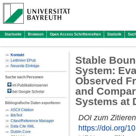
Startseite
Browsen
Open Access Schriftenreihen
Statistik
Suc
Kontakt
Stable Bound
Leitlinien EPub
Neueste Einträge
System: Eval
Suche nach Personen
Observed Fr
im Publikationsserver
and Compari
bei Google Scholar
Systems at D
Bibliografische Daten exportieren
ASCII Citation
BibTeX
DOI zum Zitieren
Citavi/Reference Manager
https://doi.org
Data Cite XML
Dublin Core