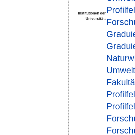
Profilfe
Institutionen der
Universität:
Forsch
Gradui
Gradui
Naturw
Umwelt
Fakultä
Profilfe
Profilfe
Forsch
Forsch