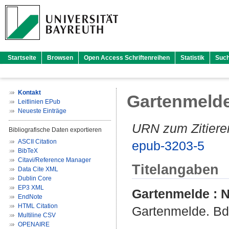
Startseite
Browsen
Open Access Schriftenreihen
Statistik
Suc
Kontakt
Gartenmelde
Leitlinien EPub
Neueste Einträge
URN zum Zitiere
Bibliografische Daten exportieren
ASCII Citation
epub-3203-5
BibTeX
Citavi/Reference Manager
Titelangaben
Data Cite XML
Dublin Core
EP3 XML
Gartenmelde : 
EndNote
HTML Citation
Gartenmelde. Bd.
Multiline CSV
OPENAIRE