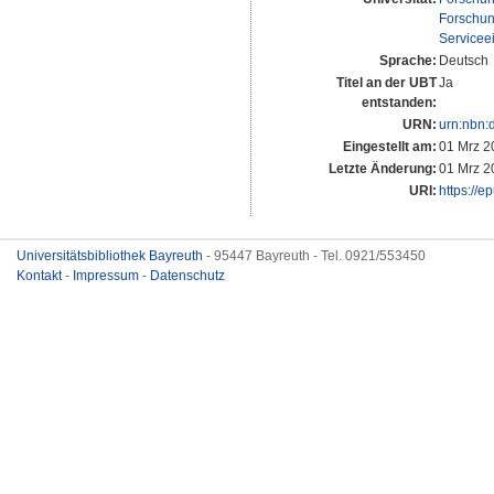
Forschun
Servicee
Sprache:
Deutsch
Titel an der UBT
Ja
entstanden:
URN:
urn:nbn:
Eingestellt am:
01 Mrz 2
Letzte Änderung:
01 Mrz 2
URI:
https://e
Universitätsbibliothek Bayreuth
- 95447 Bayreuth - Tel. 0921/553450
Kontakt
-
Impressum
-
Datenschutz