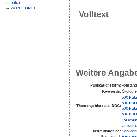
epicur
xMetaDissPlus
Volltext
Weitere Angab
Publikationsform:
Vollständ
Keywords:
Ökologis
500 Natu
500 Natu
Themengebiete aus DDC:
500 Natu
500 Natu
Forschun
Umweltf
Institutionen der
Servicee
Universität:
Forschun