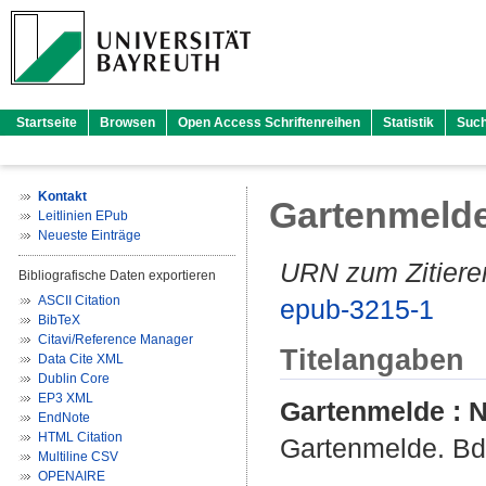
Startseite
Browsen
Open Access Schriftenreihen
Statistik
Suc
Kontakt
Gartenmelde
Leitlinien EPub
Neueste Einträge
URN zum Zitiere
Bibliografische Daten exportieren
ASCII Citation
epub-3215-1
BibTeX
Citavi/Reference Manager
Titelangaben
Data Cite XML
Dublin Core
EP3 XML
Gartenmelde : 
EndNote
HTML Citation
Gartenmelde. Bd.
Multiline CSV
OPENAIRE