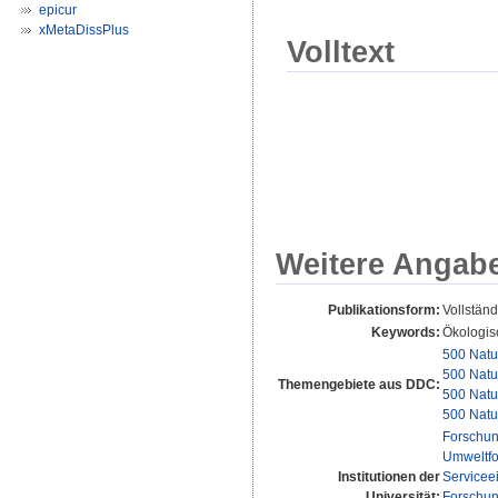
epicur
xMetaDissPlus
Volltext
Weitere Angab
Publikationsform:
Vollständ
Keywords:
Ökologis
500 Natu
500 Natu
Themengebiete aus DDC:
500 Natu
500 Natu
Forschun
Umweltf
Institutionen der
Servicee
Universität:
Forschun